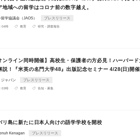
ア地域への留学はコロナ前の数字越え。
留学協議会（JAOS）
プレスリリース
 04時
教育
研究・調査報告
オンライン同時開催】高校生・保護者の方必見！ハーバード
説！『米英の名門大学48』出版記念セミナー 4/28(日)開催
・ジャパン
プレスリリース
 03時
教育
告知・募集
バリ島に新たに日本人向けの語学学校を開校
 Penuh Kenagan
プレスリリース