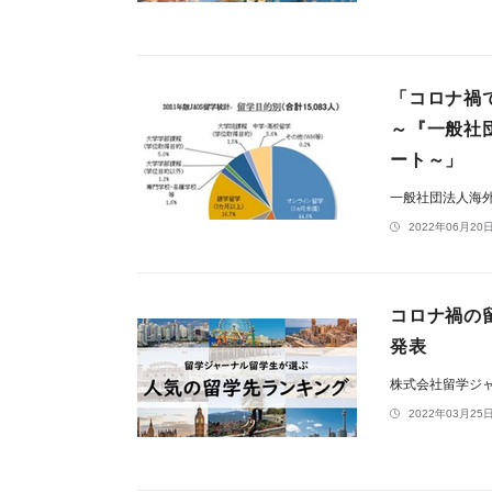
「コロナ禍
～『一般社
ート～」
一般社団法人海外
2022年06月20日
コロナ禍の
発表
株式会社留学ジ
2022年03月25日