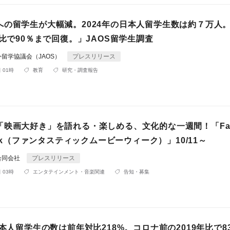
への留学生が大幅減。2024年の日本人留学生数は約７万人
年比で90％まで回復。」JAOS留学生調査
留学協議会（JAOS）
プレスリリース
 01時
教育
研究・調査報告
映画大好き」を語れる・楽しめる、文化的な一週間！「Fanta
Week（ファンタスティックムービーウィーク）」10/11～
合同会社
プレスリリース
 03時
エンタテインメント・音楽関連
告知・募集
日本人留学生の数は前年対比218%。コロナ前の2019年比で8