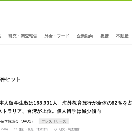
集
研究・調査報告
外食・フード
企業動向
提携
不動産
5件ヒット
日本人留学生数は168,931人。海外教育旅行が全体の82％を占
ストラリア、台湾が上位。個人留学は減少傾向
留学協議会（JAOS）
プレスリリース
 04時
旅行・観光・地域情報
研究・調査報告