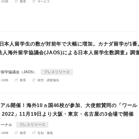
 01時
教育
サービス
年は日本人留学生の数が対前年で大幅に増加。カナダ留学が1番
法人海外留学協議会(JAOS)による日本人留学生数調査』調
留学協議会（JAOS）
プレスリリース
 00時
教育
研究・調査報告
リアル開催！海外10ヵ国46校が参加、大使館賛同の「ワール
L 2022」11月19日より大阪・東京・名古屋の3会場で開催
ャーナル
プレスリリース
 06時
教育
告知・募集