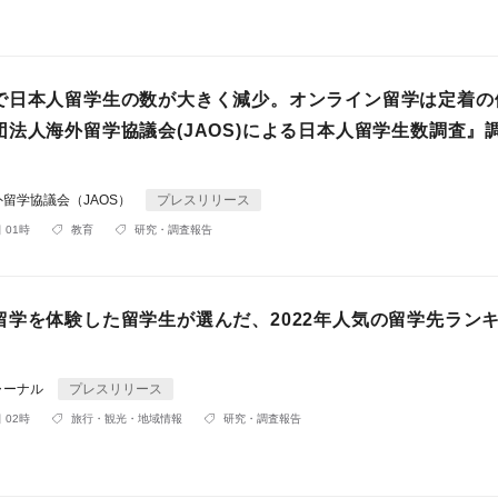
で日本人留学生の数が大きく減少。オンライン留学は定着の
団法人海外留学協議会(JAOS)による日本人留学生数調査』
留学協議会（JAOS）
プレスリリース
 01時
教育
研究・調査報告
留学を体験した留学生が選んだ、2022年人気の留学先ラン
ャーナル
プレスリリース
 02時
旅行・観光・地域情報
研究・調査報告