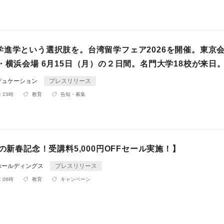
学進学という選択肢を。台湾留学フェア2026を開催。東京会
・横浜会場 6月15日（月）の２日間。名門大学18校が来日
デュケーション
プレスリリース
 23時
教育
告知・募集
びの新春記念！受講料5,000円OFFセール実施！】
ホールディングス
プレスリリース
 06時
教育
キャンペーン