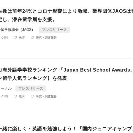
生数は前年24%とコロナ影響により激減。業界団体JAOSは
定し、潜在留学層を支援。
留学協議会（JAOS）
プレスリリース
 04時
教育
研究・調査報告
外語学学校ランキング 「Japan Best School Award
ン留学人気ランキング】を発表
ャーナル
プレスリリース
 01時
教育
研究・調査報告
一緒に楽しく・英語を勉強しよう！『国内ジュニアキャンプ