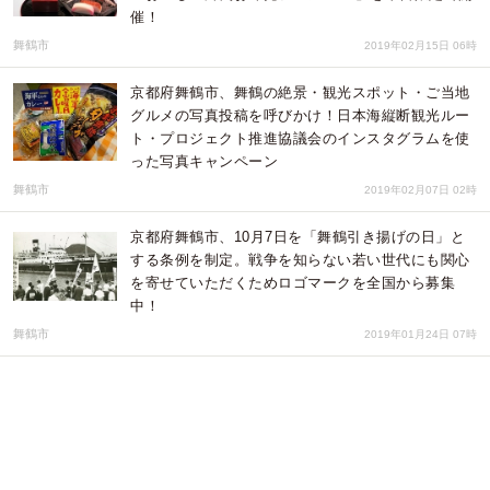
催！
舞鶴市
2019年02月15日 06時
京都府舞鶴市、舞鶴の絶景・観光スポット・ご当地
グルメの写真投稿を呼びかけ！日本海縦断観光ルー
ト・プロジェクト推進協議会のインスタグラムを使
った写真キャンペーン
舞鶴市
2019年02月07日 02時
京都府舞鶴市、10月7日を「舞鶴引き揚げの日」と
する条例を制定。戦争を知らない若い世代にも関心
を寄せていただくためロゴマークを全国から募集
中！
舞鶴市
2019年01月24日 07時
京都府舞鶴市、冬の味覚の王者「舞鶴かに(R)」のキ
ャンペーンがスタート！注目は雌ガニの「かに汁」
の無料配布！初の試みは11月10日(土)から市内5か所
で実施。
舞鶴市
2018年11月07日 06時