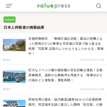
検索結果
日本人抑留者の検索結果
京都府舞鶴市、「舞鶴引揚記念館」建設の契機とな
った昭和の2つの事業を市所蔵の写真で振り返る企
画展「写真展 記憶のふりかえりをふりかえる」開催
中！
舞鶴市
2020年06月03日 02時
巨大なイージス艦や護衛艦の至近距離を運航！京都
府舞鶴市、波静かな舞鶴湾を周遊する「海軍ゆかり
の港めぐり遊覧船」運航再開！
舞鶴市
2020年05月29日 02時
明智光秀の盟友・細川幽斎(藤孝)ゆかりの京都府舞
鶴市。田辺城本丸跡に復元した隅櫓「彰古館」の展