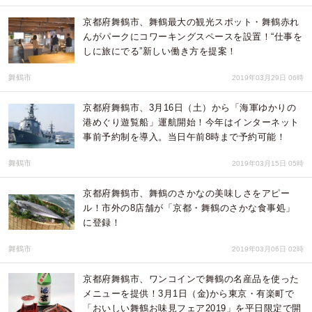
京都府舞鶴市、舞鶴最大の観光スポット・舞鶴赤れ
んがパークにコワーキングスペースを設置！“仕事を
しに旅にでる”新しい働き方を提案！
舞鶴市
2019年03月29日 06時
京都府舞鶴市、3月16日（土）から「海軍ゆかりの
港めぐり遊覧船」運航開始！今年はインターネット
事前予約制を導入。当日午前8時まで予約可能！
舞鶴市
2019年03月15日 05時
京都府舞鶴市、舞鶴のさかなの美味しさをアピー
ル！市外の8店舗が「京都・舞鶴のさかな食事処」
に登録！
舞鶴市
2019年03月06日 02時
京都府舞鶴市、ワンコインで舞鶴の名産品を使った
メニューを提供！3月1日（金)から東京・有楽町で
「おいしい舞鶴お味見フェア2019」を平日限定で開