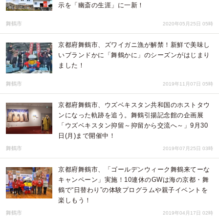
示を「幽斎の生涯」に一新！
舞鶴市
2020年05月25日 05時
京都府舞鶴市、ズワイガニ漁が解禁！新鮮で美味し
いブランドかに「舞鶴かに」のシーズンがはじまり
ました！
舞鶴市
2019年11月07日 05時
京都府舞鶴市、ウズベキスタン共和国のホストタウ
ンになった軌跡を追う。舞鶴引揚記念館の企画展
「ウズベキスタン抑留～抑留から交流へ～」9月30
日(月)まで開催中！
舞鶴市
2019年07月25日 03時
京都府舞鶴市、「ゴールデンウィーク舞鶴来てーな
キャンペーン」実施！10連休のGWは海の京都・舞
鶴で“日替わり”の体験プログラムや親子イベントを
楽しもう！
舞鶴市
2019年04月17日 02時