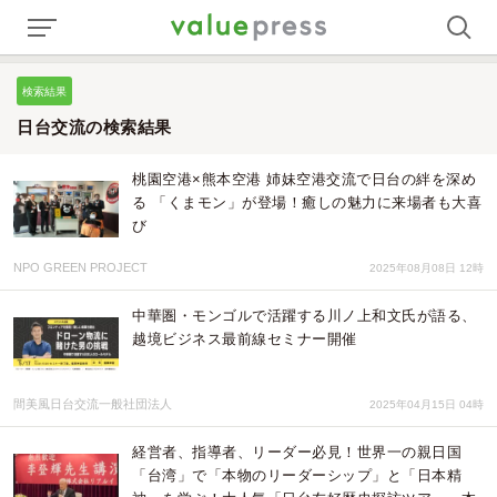
検索結果
日台交流の検索結果
桃園空港×熊本空港 姉妹空港交流で日台の絆を深め
る 「くまモン」が登場！癒しの魅力に来場者も大喜
び
NPO GREEN PROJECT
2025年08月08日 12時
中華圏・モンゴルで活躍する川ノ上和文氏が語る、
越境ビジネス最前線セミナー開催
間美風日台交流一般社団法人
2025年04月15日 04時
経営者、指導者、リーダー必見！世界一の親日国
「台湾」で「本物のリーダーシップ」と「日本精