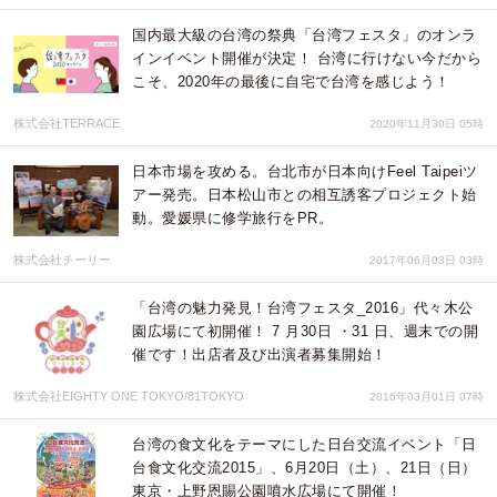
国内最大級の台湾の祭典「台湾フェスタ」のオンラ
インイベント開催が決定！ 台湾に行けない今だから
こそ、2020年の最後に自宅で台湾を感じよう！
株式会社TERRACE
2020年11月30日 05時
日本市場を攻める。台北市が日本向けFeel Taipeiツ
アー発売。日本松山市との相互誘客プロジェクト始
動。愛媛県に修学旅行をPR。
株式会社チーリー
2017年06月03日 03時
「台湾の魅力発見！台湾フェスタ_2016」代々木公
園広場にて初開催！ 7 月30日 ・31 日、週末での開
催です！出店者及び出演者募集開始！
株式会社EIGHTY ONE TOKYO/81TOKYO
2016年03月01日 07時
台湾の食文化をテーマにした日台交流イベント「日
台食文化交流2015」、6月20日（土）、21日（日）
東京・上野恩賜公園噴水広場にて開催！