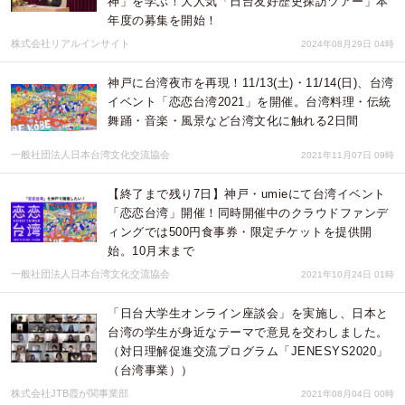
神」を学ぶ！大人気「日台友好歴史探訪ツアー」本
年度の募集を開始！
株式会社リアルインサイト
2024年08月29日 04時
神戸に台湾夜市を再現！11/13(土)・11/14(日)、台湾
イベント「恋恋台湾2021」を開催。台湾料理・伝統
舞踊・音楽・風景など台湾文化に触れる2日間
一般社団法人日本台湾文化交流協会
2021年11月07日 09時
【終了まで残り7日】神戸・umieにて台湾イベント
「恋恋台湾」開催！同時開催中のクラウドファンデ
ィングでは500円食事券・限定チケットを提供開
始。10月末まで
一般社団法人日本台湾文化交流協会
2021年10月24日 01時
「日台大学生オンライン座談会」を実施し、日本と
台湾の学生が身近なテーマで意見を交わしました。
（対日理解促進交流プログラム「JENESYS2020」
（台湾事業））
株式会社JTB霞が関事業部
2021年08月04日 00時