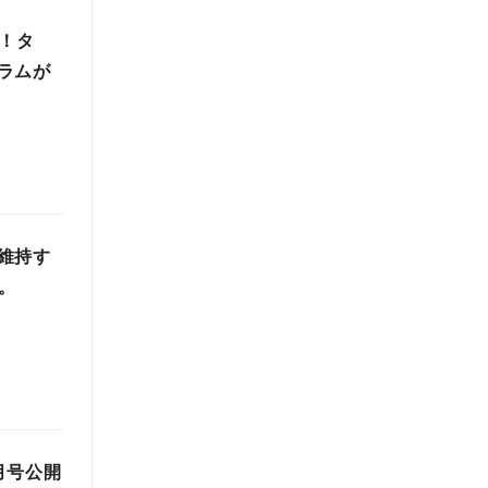
選！タ
ラムが
維持す
。
月号公開