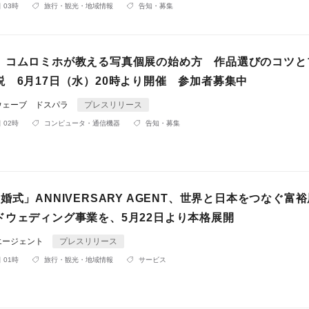
 03時
旅行・観光・地域情報
告知・募集
】コムロミホが教える写真個展の始め方 作品選びのコツと
説 6月17日（水）20時より開催 参加者募集中
ウェーブ ドスパラ
プレスリリース
 02時
コンピュータ・通信機器
告知・募集
婚式」ANNIVERSARY AGENT、世界と日本をつなぐ富
ドウェディング事業を、5月22日より本格展開
エージェント
プレスリリース
 01時
旅行・観光・地域情報
サービス