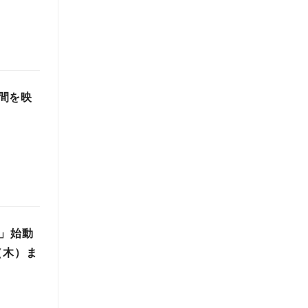
間を映
り」始動
（木）ま