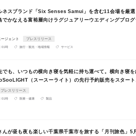
ネスブランド「Six Senses Samui」を含む11会場を厳
島でかなえる富裕層向けラグジュアリーウエディングプログ
エージェント
プレスリリース
 01時
旅行・観光・地域情報
サービス
先でも、いつもの横向き寝を気軽に持ち運べて。横向き寝を
oSooLIGHT（スースーライト）の先行予約販売をスタート
プレスリリース
 01時
医療・健康
製品
さんが昼も夜も楽しい千葉県千葉市を旅する「月刊旅色」5