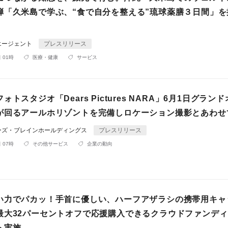
弾「久米島で学ぶ、“食で自分を整える”琉球薬膳３日間」を
エージェント
プレスリリース
 01時
医療・健康
サービス
ォトスタジオ「Dears Pictures NARA」6月1日グラン
が回るアールホリゾントを完備しロケーション撮影とあわせ
ーズ・ブレインホールディングス
プレスリリース
 07時
その他サービス
企業の動向
い力でパカッ！手首に優しい、ハーフアザラシの携帯用キャ
最大32パーセントオフで応援購入できるクラウドファンデ
ト実施