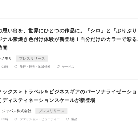
の思い出を、世界にひとつの作品に。「シロ」と「ぶりぶり
ジナル素焼き色付け体験が新登場！自分だけのカラーで彩る
時間
ンノモリ
プレスリリース
 03時
旅行・観光・地域情報
サービス
ノックス＞トラベル＆ビジネスギアのパーソナライゼーショ
くディスティネーションスケールが新登場
ス ジャパン株式会社
プレスリリース
 05時
ファッション・ビューティー
製品