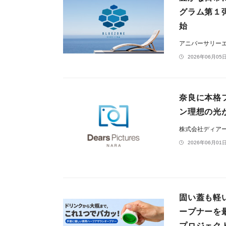
グラム第１
始
アニバーサリー
2026年06月05日
奈良に本格フ
ン理想の光
株式会社ディア
2026年06月01日
固い蓋も軽
ープナーを
プロジェク