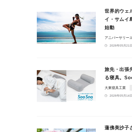
世界的ウェル
イ・サムイ
始動
アニバーサリー
2026年05月21日
旅先・出張
る寝具。So
大東寝具工業
2026年05月14日
蓮佛美沙子