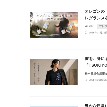
オレゴンの
レグランスを
WONK
プレ
2026年07月16日
書を、身に
「TSUKIY
松本書道会銀座
2026年06月30日
豊かな日常