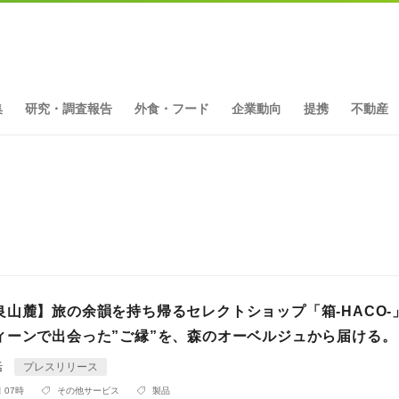
集
研究・調査報告
外食・フード
企業動向
提携
不動産
ト
良山麓】旅の余韻を持ち帰るセレクトショップ「箱-HACO-
ィーンで出会った”ご縁”を、森のオーベルジュから届ける。
活
プレスリリース
 07時
その他サービス
製品