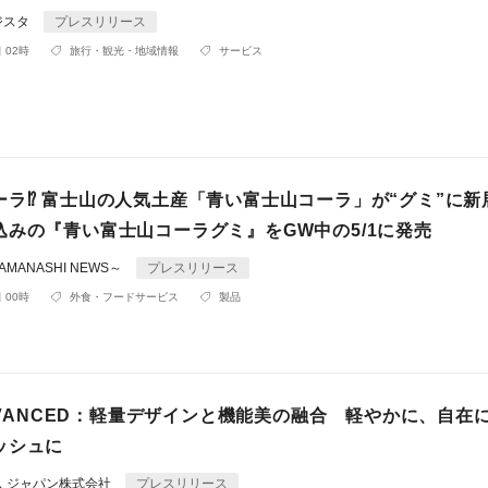
ジスタ
プレスリリース
 02時
旅行・観光・地域情報
サービス
ーラ⁉ 富士山の人気土産「青い富士山コーラ」が“グミ”に新
込みの『青い富士山コーラグミ』をGW中の5/1に発売
MANASHI NEWS～
プレスリリース
 00時
外食・フードサービス
製品
ADVANCED：軽量デザインと機能美の融合 軽やかに、自在
ッシュに
ス ジャパン株式会社
プレスリリース