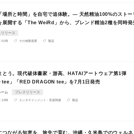
「場所と時間」を自宅で追体験。― 天然精油100%のストー
展開する「The WeiRd」から、ブレンド精油2種を同時発
スリリース
 01時
その他製造業
製品
まとう。現代破体書家・游高、HATAIアートウェア第1弾
O tee」「RED DRAGON tee」を7月1日発売
ルーム
プレスリリース
 23時
エンタテインメント・音楽関連
製品
につながる知恵を、旅先で育む。沖縄・久米島でのウェルネ