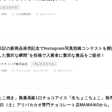
レスリリース
 05時
その他製造業
キャンペーン
記の新商品発売記念でInstagram写真投稿コンテストを開
した贅沢な瞬間”を投稿で入賞者に贅沢な賞品をご提供！
ーケティング株式会社
プレスリリース
 04時
ファッション・ビューティー
キャンペーン
たこ焼き」風最高級1口チョコアイス「生ちょこちょこ」発
月4日（土）アリバカカオ専門チョコレート店MAMANOから。