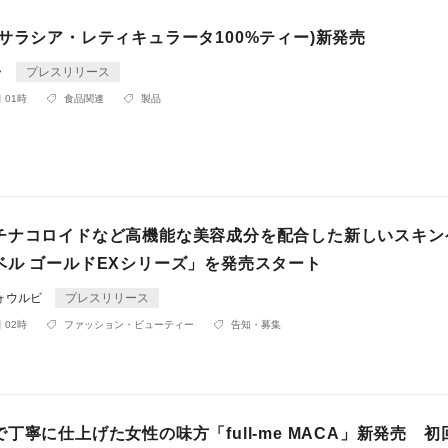
サラシア・レティキュラータ100%ティー)新発売
ラ
プレスリリース
 01時
食品関連
製品
チナコロイドなど高機能な美容成分を配合した新しいスキン
ベル ゴールドEXシリーズ」を発売スタート
ォウルビ
プレスリリース
 02時
ファッション・ビューティー
告知・募集
丁寧に仕上げた女性の味方「full-me MACA」新発売 初