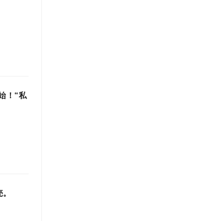
始！“私
売。