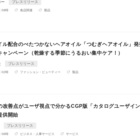
ロー
プレスリリース
 09時
食品関連
製品
イル配合のべたつかないヘアオイル「つむぎヘアオイル」発
キャンペーン（乾燥する季節にうるおい集中ケア！）
社
プレスリリース
 02時
ファッション・ビューティー
製品
物の改善点がユーザ視点で分かるCGP版「カタログユーザイ
提供開始
A
プレスリリース
 06時
ビジネス・人事サービス
サービス