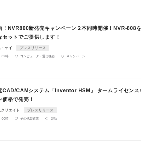
！NVR800新発売キャンペーン２本同時開催！NVR-808
なセットでご提供します！
ム・ケイ
プレスリリース
 02時
コンピュータ・通信機器
キャンペーン
CAD/CAMシステム「Inventor HSM」 タームライセン
ン価格で発売！
ムクリエイト
プレスリリース
 00時
その他製造業
製品