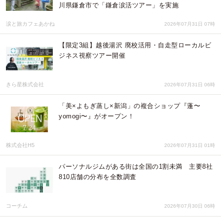
川県鎌倉市で「鎌倉涙活ツアー」を実施
涙と旅カフェあかね
2026年07月31日 07時
【限定3組】越後湯沢 廃校活用・自走型ローカルビ
ジネス視察ツアー開催
きら星株式会社
2026年07月31日 06時
「美×よもぎ蒸し×新潟」の複合ショップ『蓬〜
yomogi〜』がオープン！
株式会社H5
2026年07月31日 01時
パーソナルジムがある街は全国の1割未満 主要8社
810店舗の分布を全数調査
コーチム
2026年07月30日 06時