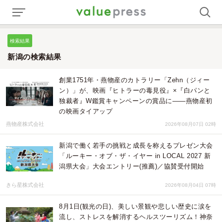
検索結果
新潟の検索結果
創業1751年・燕物産のカトラリー「Zehn（ジィー
ン）」が、映画『ヒトラーの毒見役』×『白パンと
独裁者』W鑑賞キャンペーンの賞品に——燕物産初
の映画タイアップ
燕物産株式会社
2026年08月07日 02時
新潟で働く若手の挑戦と成長を称えるプレゼン大会
「ルーキー・オブ・ザ・イヤー in LOCAL 2027 新
潟県大会」大会エントリー(推薦)／協賛受付開始
きら星株式会社
2026年08月04日 07時
8月1日(観光の日)、美しい景観や悲しい歴史に涙を
流し、ストレスを解消するヘルスツーリズム！神奈