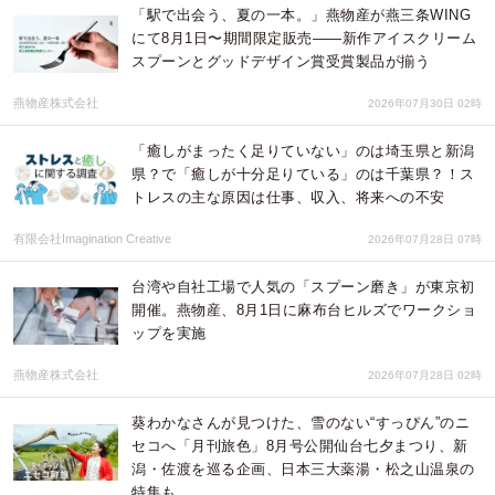
「駅で出会う、夏の一本。」燕物産が燕三条WING
にて8月1日〜期間限定販売——新作アイスクリーム
スプーンとグッドデザイン賞受賞製品が揃う
燕物産株式会社
2026年07月30日 02時
「癒しがまったく足りていない」のは埼玉県と新潟
県？で「癒しが十分足りている」のは千葉県？！ス
トレスの主な原因は仕事、収入、将来への不安
有限会社Imagination Creative
2026年07月28日 07時
台湾や自社工場で人気の「スプーン磨き」が東京初
開催。燕物産、8月1日に麻布台ヒルズでワークショ
ップを実施
燕物産株式会社
2026年07月28日 02時
葵わかなさんが見つけた、雪のない“すっぴん”のニ
セコへ「月刊旅色」8月号公開仙台七夕まつり、新
潟・佐渡を巡る企画、日本三大薬湯・松之山温泉の
特集も