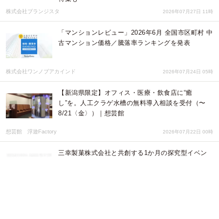
株式会社ブランジスタ
2026年07月27日 11時
「マンションレビュー」2026年6月 全国市区町村 中
古マンション価格／騰落率ランキングを発表
株式会社ワンノブアカインド
2026年07月24日 05時
【新潟県限定】オフィス・医療・飲食店に“癒
し”を。人工クラゲ水槽の無料導入相談を受付（〜
8/21〈金〉）｜想芸館
想芸館 浮遊Factory
2026年07月22日 00時
三幸製菓株式会社と共創する1か月の探究型イベン
ト 『第二回 三幸製菓みらい会議』開催のお知らせ
株式会社みらい共創
2026年07月21日 08時
７月2１日（ウェディングビデオの日）涙活カフェ