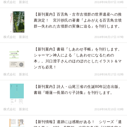
株式会社 新泉社
2018年09月07日 03時
【新刊案内】百舌鳥・古市古墳群の世界遺産への推
薦決定！ 宮川徏氏の著書『よみがえる百舌鳥古墳
群―失われた古墳群の実像に迫る』を刊行します。
株式会社 新泉社
2018年08月17日 07時
【新刊案内】書籍『しあわせ手帳』を刊行します。
シャーマン神人による「しあわせになるための
本」。川口澄子さんのほのぼのとしたイラスト＆マ
ンガも必見！
株式会社 新泉社
2018年08月17日 02時
【新刊案内】詩人・山尾三省の生誕80年記念出版。
書籍『睡蓮―長屋のり子詩集』を刊行します。
株式会社 新泉社
2018年08月10日 03時
【新刊情報】遺跡には感動がある！ シリーズ「遺