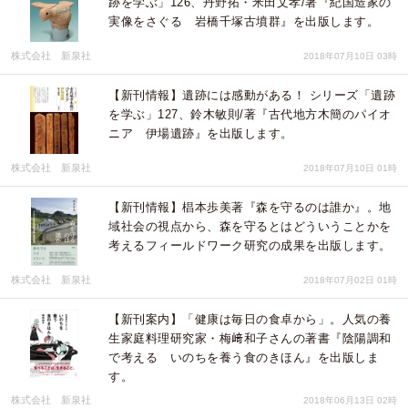
跡を学ぶ」126、丹野拓・米田文孝/著『紀国造家の
実像をさぐる 岩橋千塚古墳群』を出版します。
株式会社 新泉社
2018年07月10日 03時
【新刊情報】遺跡には感動がある！ シリーズ「遺跡
を学ぶ」127、鈴木敏則/著『古代地方木簡のパイオ
ニア 伊場遺跡』を出版します。
株式会社 新泉社
2018年07月10日 01時
【新刊情報】椙本歩美著『森を守るのは誰か』。地
域社会の視点から、森を守るとはどういうことかを
考えるフィールドワーク研究の成果を出版します。
株式会社 新泉社
2018年07月02日 01時
【新刊案内】「健康は毎日の食卓から」。人気の養
生家庭料理研究家・梅﨑和子さんの著書『陰陽調和
で考える いのちを養う食のきほん』を出版しま
す。
株式会社 新泉社
2018年06月13日 02時