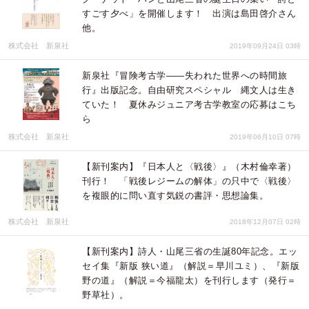
すごす夕べ」を開催します！ 出演は島田啓介さん
他。
株式会社 新泉社
2019年09月24日 03時
新泉社『冒険考古学——失われた世界への時間旅
行』出版記念。自由研究スペシャル 縄文人は生き
ていた！ 夏休みジュニア考古学教室の応募はこち
ら
株式会社 新泉社
2019年06月10日 07時
【新刊案内】『日本人と〈戦後〉』（木村倫幸著）
刊行！ 「戦後レジームの解体」の只中で〈戦後〉
を複眼的に問い直す気鋭の書評・思想論集。
株式会社 新泉社
2018年12月07日 02時
【新刊案内】詩人・山尾三省の生誕80年記念。エッ
セイ集『新版 狭い道』（解説＝早川ユミ）、『新版
野の道』（解説＝今福龍太）を刊行します（発行＝
野草社）。