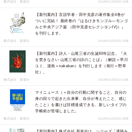
株式会社 新泉社
2018年12月05日 01時
【新刊案内】言語学者・田中克彦の著作集全4巻が
ついに完結！ 最終巻の『はるけきモンゴル―モンゴ
ルと中央アジア篇 （田中克彦セレクシヨンIV)）』
を刊行します。
株式会社 新泉社
2018年10月25日 01時
【新刊案内】詩人・山尾三省の生誕80年記念。『火
を焚きなさい 山尾三省の詩のことば』（解説＝早川
ユミ、漫画＝nakaban）を刊行します（発行＝野草
社）。
株式会社 新泉社
2018年10月04日 01時
マイニュース（＝自分の行動に関すること、自分の
身の回りで起きた出来事、自分が考えたこと、感じ
たこと）を書けば目標達成できる、新しいタイプの
手帳術が登場しました。
株式会社 新泉社
2018年10月02日 02時
【新刊案内】株式会社 新泉社は、シリーズ「遺跡を