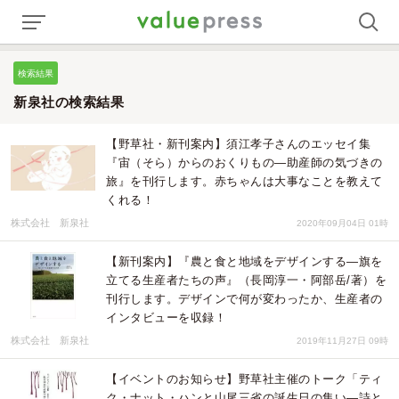
検索結果
新泉社の検索結果
【野草社・新刊案内】須江孝子さんのエッセイ集
『宙（そら）からのおくりもの—助産師の気づきの
旅』を刊行します。赤ちゃんは大事なことを教えて
くれる！
株式会社 新泉社
2020年09月04日 01時
【新刊案内】『農と食と地域をデザインする―旗を
立てる生産者たちの声』（長岡淳一・阿部岳/著）を
刊行します。デザインで何が変わったか、生産者の
インタビューを収録！
株式会社 新泉社
2019年11月27日 09時
【イベントのお知らせ】野草社主催のトーク「ティ
ク・ナット・ハンと山尾三省の誕生日の集い—詩と