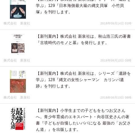
学ぶ」129『日本海側最大級の縄文貝塚 小竹貝
塚』を刊行します。
株式会社 新泉社
2018年09月14日 01時
【新刊案内】株式会社 新泉社は、秋山浩三氏の著書
『古墳時代のモノと墓』を発行します。
株式会社 新泉社
2018年09月13日 08時
【新刊案内】株式会社 新泉社は、シリーズ「遺跡を
学ぶ」128『縄文の女性シャーマン カリンバ遺
跡』を刊行します。
株式会社 新泉社
2018年09月13日 08時
【新刊案内】小学生までの子どもをもつお父さん
へ。青少年育成のエキスパート・向谷匡史さんの著
書『子どもが自慢したいパパになる 最強の「お父さ
ん道」』を出版します。