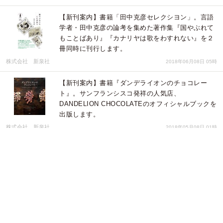
【新刊案内】書籍「田中克彦セレクシヨン」。言語
学者・田中克彦の論考を集めた著作集『国やぶれて
もことばあり』『カナリヤは歌をわすれない』を２
冊同時に刊行します。
株式会社 新泉社
2018年06月08日 05時
【新刊案内】書籍『ダンデライオンのチョコレー
ト』。サンフランシスコ発祥の人気店、
DANDELION CHOCOLATEのオフィシャルブックを
出版します。
株式会社 新泉社
2018年05月08日 01時
【新刊情報】キム・エラン他/著『目の眩んだ者たち
の国家』。セウォル号事件の衝撃をテーマに、韓国
を代表する小説家ら12人による思想・評論エッセイ
集を出版します。
株式会社 新泉社
2018年04月20日 00時
【新刊案内】「僕も悔しいぐらい、最強の本」とパ