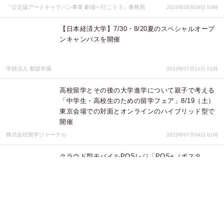
『公文協アートキャラバン事業 劇場へ行こう３』事務局
2023年08月09日 03時
【日本経済大学】7/30・8/20夏のスペシャルオープ
ンキャンパスを開催
学校法人 都築学園
2023年07月11日 01時
高校留学とその後の大学進学について親子で考える
「中学生・高校生のための留学フェア」8/19（土）
東京会場での対面とオンラインのハイブリッド型で
開催
株式会社留学ジャーナル
2023年07月04日 01時
クラウド型モバイルPOSレジ「POS+（ポスタ
ス）」年間（2022年）における飲食店売上動向に関
する分析レポート
パーソルイノベーション株式会社
2023年06月06日 01時
6月3日（土）6月4日（日）、地域密着の工務店、セ