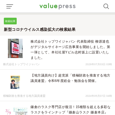
検索結果
新型コロナウイルス感染拡大の検索結果
株式会社トップワイジャパン 代表取締役 柳原達也
がデジタルサイネージ広告事業を開始しました。第
一弾として、本社社屋Yビル志村坂上に設置いたし
ました。
株式会社トップワイジャパン
2026年07月03日 03時
【地方議員向け】超党派「積極財政を推進する地方
議員連盟」令和6年度総会・勉強会を開催。
積極財政を推進する地方議員連盟
2024年05月07日 04時
鎌倉のラスク専門店が復活！15種類を超える多彩な
ラスクをラインナップ『鎌倉山ラスク 鎌倉本店』