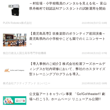
～村役場・小学校職員のメンタルを見える化～ 富山
県舟橋村で顔認証AIアシスタントの試験運用を開始
PLEN Robotics株式会社
2023年09月07日 03時
【鹿児島高専】吹奏楽部のボランティア巡回演奏～
鹿児島県内の小学校やこども園でのミニコンサート
～
独立行政法人国立高等専門学校機構
2023年08月23日 07時
【導入事例のご紹介】株式会社松屋フーズホールデ
ィングスが社内研修において、弊社のカスタマイズ
型トレーニングプログラムを導入。
株式会社アクティブ アンド カンパニー
2023年08月16日 06時
公文協アートキャラバン事業 「Go!Go!theater!! 劇
場へ行こう3」ホームページ リニューアル公開!!