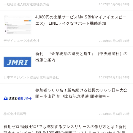
一般社団法人絶対達成社長の会
2017年10月06日 02時
4,980円の出版サービスMyISBN(マイアイエスビー
エヌ) LINEライクなサポート機能追加
デザインエッグ株式会社
2016年03月02日 01時
新刊 『企業統治の退廃と甦生』（中央経済社）の
出版ご案内
日本マネジメント総合研究所合同会社
2013年03月21日 01時
参加者５００名！勝ち続ける社長の３６５日を大公
開～小山昇 新刊出版記念講演 開催報告～
株式会社武蔵野
2013年02月14日 22時
費用ゼロ!経験ゼロ!でも成功するプレスリリースの作り方とは？新刊
記念キャンペーン3/8-3/10開催!◇無料プレスリリースコンサル(抽選