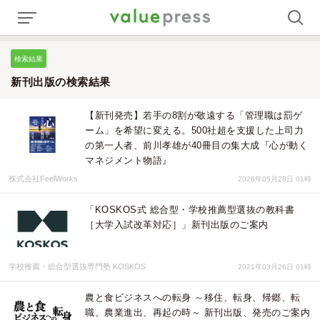
検索結果
新刊出版の検索結果
【新刊発売】若手の8割が敬遠する「管理職は罰ゲ
ーム」を希望に変える。500社超を支援した上司力
の第一人者、前川孝雄が40冊目の集大成『心が動く
マネジメント物語』
株式会社FeelWorks
2026年05月28日 01時
「KOSKOS式 総合型・学校推薦型選抜の教科書
［大学入試改革対応］」新刊出版のご案内
学校推薦・総合型選抜専門塾 KOSKOS
2021年03月26日 01時
農と食ビジネスへの転身 ～移住、転身、帰郷、転
職、農業進出、再起の時～ 新刊出版、発売のご案内