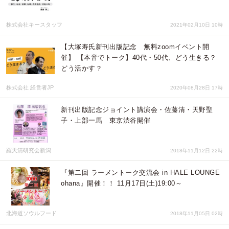
株式会社キースタッフ
2021年02月10日 10時
【大塚寿氏新刊出版記念 無料zoomイベント開
催】 【本音でトーク】40代・50代、どう生きる？
どう活かす？
株式会社 経営者JP
2020年08月28日 17時
新刊出版記念ジョイント講演会・佐藤清・天野聖
子・上部一馬 東京渋谷開催
羅天清研究会新潟
2018年11月12日 22時
『第二回 ラーメントーク交流会 in HALE LOUNGE
ohana』開催！！ 11月17日(土)19:00～
北海道ソウルフード
2018年11月05日 02時