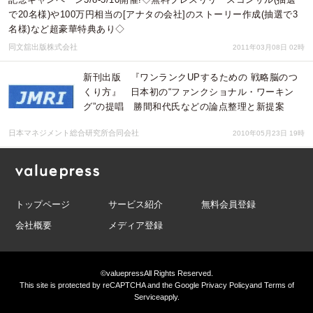
で20名様)や100万円相当の[アナタの会社]のストーリー作成(抽選で3
名様)など超豪華特典あり◇
同文舘出版株式会社
2011年03月08日 02時
新刊出版 『ワンランクUPするための 戦略脳のつ
くり方』 日本初の“ファンクショナル・ワーキン
グ”の提唱 勝間和代氏などの論点整理と新提案
日本マネジメント総合研究所合同会社
2010年05月23日 19時
トップページ
サービス紹介
無料会員登録
会社概要
メディア登録
©valuepress
All Rights Reserved.
This site is protected by reCAPTCHA and the Google
Privacy Policy
and
Terms of
Service
apply.