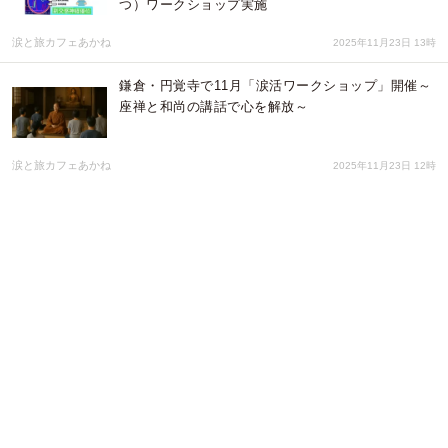
つ）ワークショップ実施
涙と旅カフェあかね
2025年11月23日 13時
鎌倉・円覚寺で11月「涙活ワークショップ」開催～
座禅と和尚の講話で心を解放～
涙と旅カフェあかね
2025年11月23日 12時
1月25日「主婦休みの日」に、自分だけの“泣きのツ
ボ”を見つけよう！泣けない主婦のための個別「涙
活」（るいかつ）相談会を、東京都新宿区のカフェ
で開催
涙と旅カフェあかね
2025年11月21日 09時
【滋賀県看護協会第６地区支部主催】重い責任や不
規則勤務でたまったストレスを”泣いて“解消、看護
師向け「涙活」（るいかつ）研修を12月6日に開催
涙と旅カフェあかね
2025年11月20日 07時