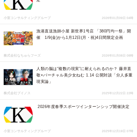
小室コンサルティンググループ
2026年01月09日 04時
漁港直送漁師小屋 新世界1号店 「380円均一祭」開
催 1/9(金)から1月12日(月・祝)4日間限定企画
株式会社なちゅらフーズ
2026年01月08日 08時
人類の脳は“複数の現実”に耐えられるのか？ 藤井直
敬×バーチャル美少女ねむ 1.14 公開対談「分人多重
現実論」
株式会社ブイノス
2025年12月22日 22時
2026年度春季スポーツインターンシップ開催決定
小室コンサルティンググループ
2025年12月19日 07時