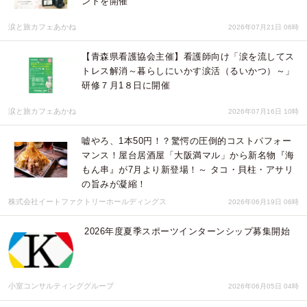
ントを開催
涙と旅カフェあかね
2026年07月21日 06時
【青森県看護協会主催】看護師向け「涙を流してス
トレス解消～暮らしにいかす涙活（るいかつ）～」
研修７月1８日に開催
涙と旅カフェあかね
2026年07月16日 10時
嘘やろ、1本50円！？驚愕の圧倒的コストパフォー
マンス！屋台居酒屋「大阪満マル」から新名物『海
もん串』が7月より新登場！～ タコ・貝柱・アサリ
の旨みが凝縮！
株式会社イートファクトリーホールディングス
2026年06月19日 06時
2026年度夏季スポーツインターンシップ募集開始
小室コンサルティンググループ
2026年06月05日 04時