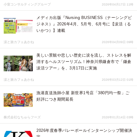
小室コンサルティンググループ
2026年04月17日 11時
メディカ出版『Nursing BUSINESS（ナーシングビ
ジネス）』2026年4月、5月号、6月号に【涙活（る
いかつ）】連載
涙と旅カフェあかね
2026年04月09日 09時
美しい景観や悲しい歴史に涙を流し、ストレスを解
消するヘルスツーリズム！神奈川県鎌倉市で「鎌倉
涙活ツアー」を、3月17日に実施
涙と旅カフェあかね
2026年03月12日 01時
漁港直送漁師小屋 新世界1号店「380円均一祭」ご
好評につき期間延長
株式会社なちゅらフーズ
2026年01月14日 03時
2026年度春季バレーボールインターンシップ開催決
定