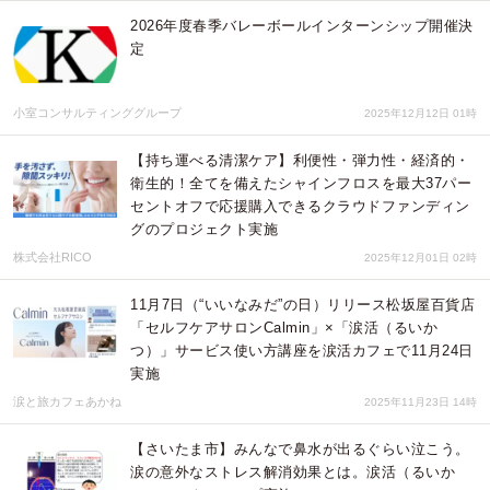
2026年度春季バレーボールインターンシップ開催決
定
小室コンサルティンググループ
2025年12月12日 01時
【持ち運べる清潔ケア】利便性・弾力性・経済的・
衛生的！全てを備えたシャインフロスを最大37パー
セントオフで応援購入できるクラウドファンディン
グのプロジェクト実施
株式会社RICO
2025年12月01日 02時
11月7日（“いいなみだ”の日）リリース松坂屋百貨店
「セルフケアサロンCalmin」×「涙活（るいか
つ）」サービス使い方講座を涙活カフェで11月24日
実施
涙と旅カフェあかね
2025年11月23日 14時
【さいたま市】みんなで鼻水が出るぐらい泣こう。
涙の意外なストレス解消効果とは。涙活（るいか