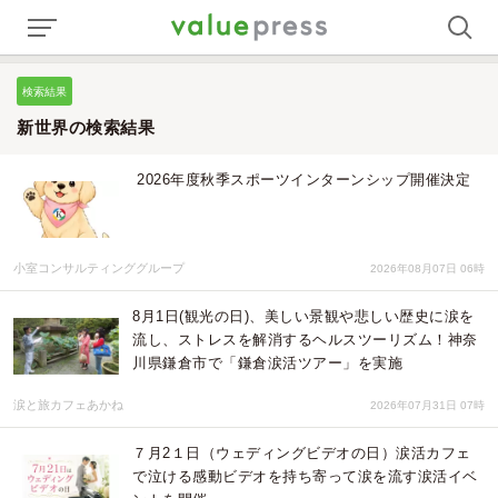
検索結果
新世界の検索結果
2026年度秋季スポーツインターンシップ開催決定
小室コンサルティンググループ
2026年08月07日 06時
8月1日(観光の日)、美しい景観や悲しい歴史に涙を
流し、ストレスを解消するヘルスツーリズム！神奈
川県鎌倉市で「鎌倉涙活ツアー」を実施
涙と旅カフェあかね
2026年07月31日 07時
７月2１日（ウェディングビデオの日）涙活カフェ
で泣ける感動ビデオを持ち寄って涙を流す涙活イベ