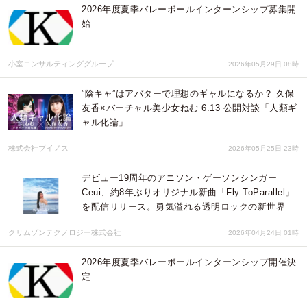
2026年度夏季バレーボールインターンシップ募集開
始
小室コンサルティンググループ
2026年05月29日 08時
”陰キャ”はアバターで理想のギャルになるか？ 久保
友香×バーチャル美少女ねむ 6.13 公開対談「人類ギ
ャル化論」
株式会社ブイノス
2026年05月25日 23時
デビュー19周年のアニソン・ゲーソンシンガー
Ceui、約8年ぶりオリジナル新曲「Fly ToParallel」
を配信リリース。勇気溢れる透明ロックの新世界
クリムゾンテクノロジー株式会社
2026年04月24日 01時
2026年度夏季バレーボールインターンシップ開催決
定