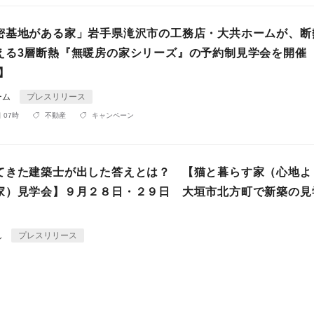
密基地がある家」岩手県滝沢市の工務店・大共ホームが、断
える3層断熱『無暖房の家シリーズ』の予約制見学会を開催【
日】
ーム
プレスリリース
 07時
不動産
キャンペーン
てきた建築士が出した答えとは？ 【猫と暮らす家（心地よ
家）見学会】９月２８日・２９日 大垣市北方町で新築の見
ん
プレスリリース
 04時
建築
告知・募集
、リノベーションで性能を高めれば快適に暮らせる！一戸建