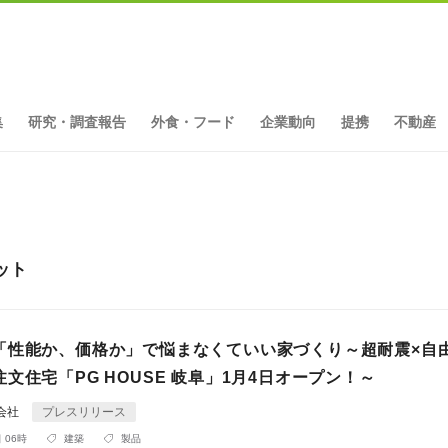
集
研究・調査報告
外食・フード
企業動向
提携
不動産
ット
「性能か、価格か」で悩まなくていい家づくり～超耐震×自
文住宅「PG HOUSE 岐阜」1月4日オープン！～
式会社
プレスリリース
 06時
建築
製品