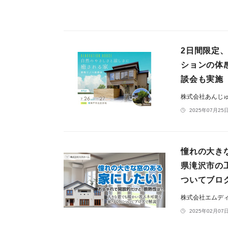
2日間限定
ションの体感
談会も実施
株式会社あんじ
2025年07月25日
憧れの大き
県滝沢市の
ついてブロ
株式会社エムデ
2025年02月07日