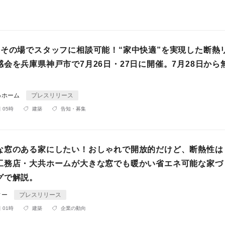
、その場でスタッフに相談可能！“家中快適”を実現した断熱
会を兵庫県神戸市で7月26日・27日に開催。7月28日から
ゅホーム
プレスリリース
 05時
建築
告知・募集
な窓のある家にしたい！おしゃれで開放的だけど、断熱性は
工務店・大共ホームが大きな窓でも暖かい省エネ可能な家づ
グで解説。
ィー
プレスリリース
 01時
建築
企業の動向