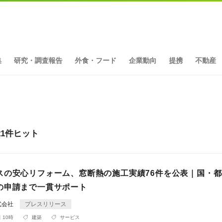
集
研究・調査報告
外食・フード
企業動向
提携
不動産
1件ヒット
スの安心リフォーム、窓断熱の施工実績76件を公表｜国・
の申請まで一貫サポート
式会社
プレスリリース
 10時
建築
サービス