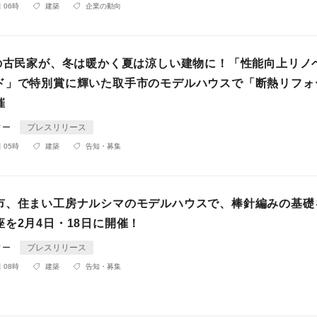
 06時
建築
企業の動向
超の古民家が、冬は暖かく夏は涼しい建物に！「性能向上リノ
ド」で特別賞に輝いた取手市のモデルハウスで「断熱リフォ
催
ィー
プレスリリース
 05時
建築
告知・募集
市、住まい工房ナルシマのモデルハウスで、棒針編みの基礎
を2月4日・18日に開催！
ィー
プレスリリース
 08時
建築
告知・募集