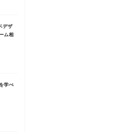
ベデザ
ーム相
を学べ