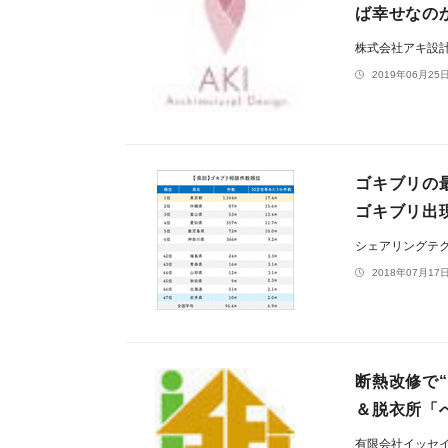
ば幸せなの
株式会社アキ設
2019年06月25日
ゴキブリの
ゴキブリ出
シェアリングテ
2018年07月17日
断熱改修で
＆脱衣所「
有限会社イッセ