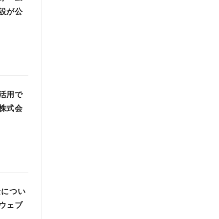
設が公
活用で
株式会
金につい
ウェブ