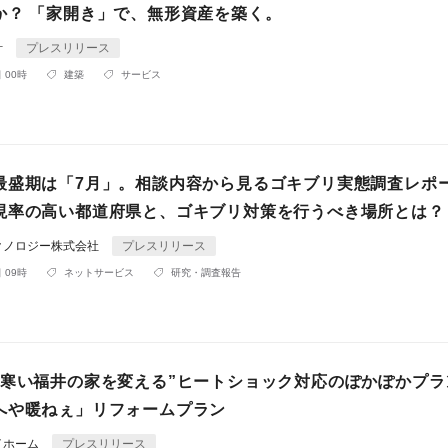
か？ 「家開き」で、無形資産を築く。
計
プレスリリース
 00時
建築
サービス
最盛期は「7月」。相談内容から見るゴキブリ実態調査レポ
現率の高い都道府県と、ゴキブリ対策を行うべき場所とは？
クノロジー株式会社
プレスリリース
 09時
ネットサービス
研究・調査報告
“寒い福井の家を変える”ヒートショック対応のぽかぽかプラ
へや暖ねぇ」リフォームプラン
イホーム
プレスリリース