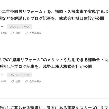
い二世帯同居リフォーム」を、福岡・久留米市で実現するポ
用などを解説したブログ記事を、株式会社樋口建設が公開
ィー
プレスリリース
 02時
建築
企業の動向
区での“減築リフォーム”のメリットや活用できる補助金・助
解説したブログ記事を、浅野工務店株式会社が公開
ィー
プレスリリース
 01時
建築
企業の動向
安心して暮らせる環境に。遠方にある実家をスムーズにリフ