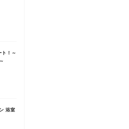
ート！～
～
ン 浴室