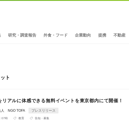
集
研究・調査報告
外食・フード
企業動向
提携
不動産
ヒット
をリアルに体感できる無料イベントを東京都内にて開催！
 NGO TOFA
プレスリリース
 07時
教育
告知・募集