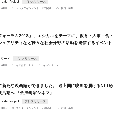
ater Project
プレスリリース
 02時
エンタテインメント・音楽関連
告知・募集
フォーラム2018』、エシカルをテーマに、教育・人事・食
シュアリティなど様々な社会分野の活動を発信するイベント
ォワード
プレスリリース
 07時
その他サービス
キャンペーン
に新たな映画館ができました。 途上国に映画を届けるNPO
映活動へ 「金澤町家シネマ」
ater Project
プレスリリース
 01時
エンタテインメント・音楽関連
告知・募集