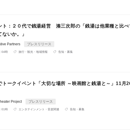
ント：２０代で銭湯経営 湊三次郎の「銭湯は他業種と比べ
てないか。」
tive Partners
プレスリリース
 04時
旅行・観光・地域情報
告知・募集
でトークイベント「大切な場所 ～映画館と銭湯と～」11月2
ater Project
プレスリリース
 01時
エンタテインメント・音楽関連
告知・募集