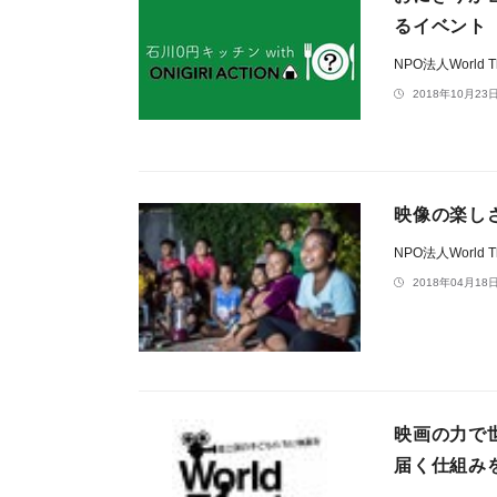
るイベント『
NPO法人World The
2018年10月23日
映像の楽しさ
NPO法人World The
2018年04月18日
映画の力で
届く仕組み