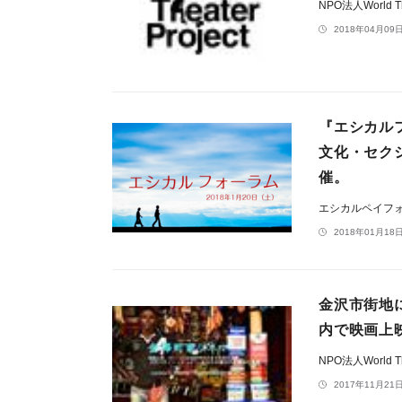
NPO法人World The
2018年04月09日
『エシカル
文化・セク
催。
エシカルペイフ
2018年01月18日
金沢市街地
内で映画上
NPO法人World The
2017年11月21日