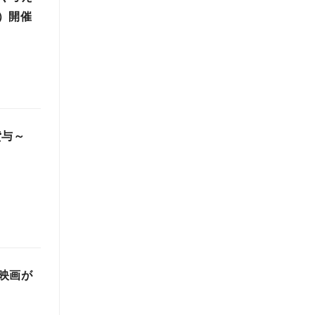
土）開催
貸与～
映画が