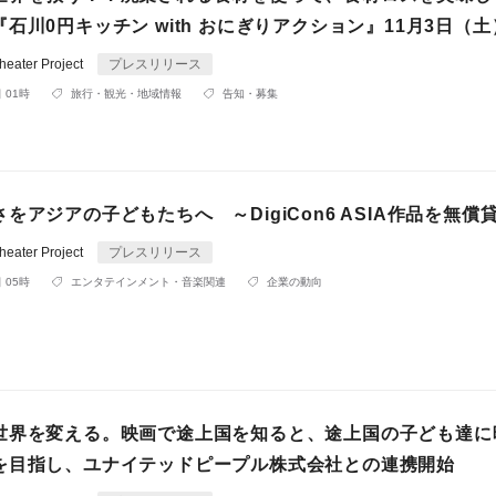
石川0円キッチン with おにぎりアクション』11月3日（
ater Project
プレスリリース
 01時
旅行・観光・地域情報
告知・募集
をアジアの子どもたちへ ～DigiCon6 ASIA作品を無償
ater Project
プレスリリース
 05時
エンタテインメント・音楽関連
企業の動向
世界を変える。映画で途上国を知ると、途上国の子ども達に
を目指し、ユナイテッドピープル株式会社との連携開始