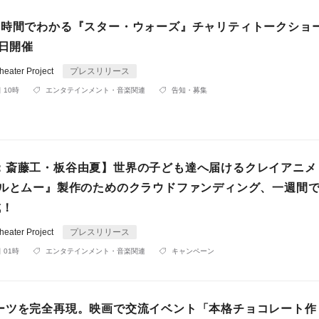
2時間でわかる『スター・ウォーズ』チャリティトークショ
1日開催
ater Project
プレスリリース
 10時
エンタテインメント・音楽関連
告知・募集
：斎藤工・板谷由夏】世界の子ども達へ届けるクレイアニメ
ィルとムー』製作のためのクラウドファンディング、一週間
成！
ater Project
プレスリリース
 01時
エンタテインメント・音楽関連
キャンペーン
ーツを完全再現。映画で交流イベント「本格チョコレート作