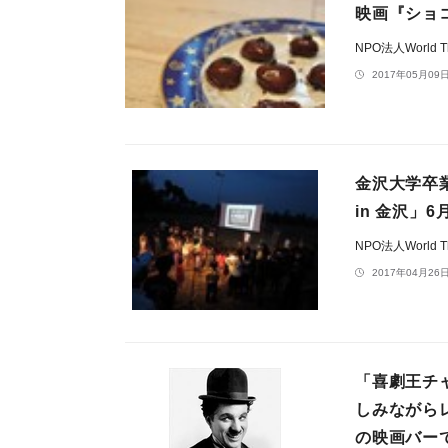
映画『ショ
NPO法人World The
2017年05月09日
金沢大学卒
in 金沢」
NPO法人World The
2017年04月26日
「喜劇王チ
しみながら
の映画バー