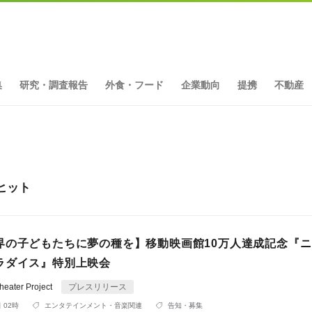
集
研究・調査報告
外食・フード
企業動向
提携
不動産
ヒット
界の子どもたちに夢の種を】移動映画館10万人達成記念『
ラダイス』特別上映会
ater Project
プレスリリース
 02時
エンタテインメント・音楽関連
告知・募集