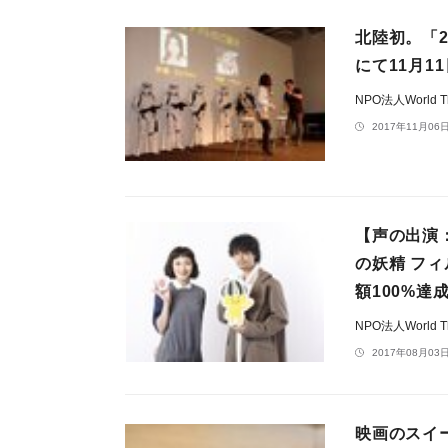
北陸初。「
にて11月1
NPO法人World The
2017年11月06日
【声の出演
の妖精 フ
額100%達
NPO法人World The
2017年08月03日
映画のスイ