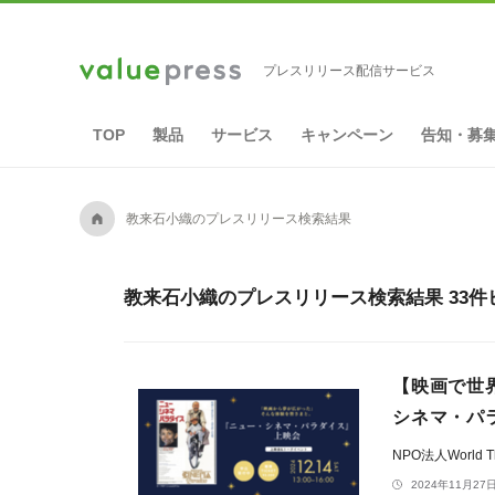
プレスリリース配信サービス
TOP
製品
サービス
キャンペーン
告知・募
A
教来石小織のプレスリリース検索結果
教来石小織のプレスリリース検索結果 33件
【映画で世
シネマ・パ
NPO法人World The
2024年11月27日