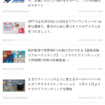
ル。足腰にやさしい歩行をサポート。」の予約販売
がスタート
株式会社Pleasant.japan
2024年03月15日 04時
OFTでは11月1日から12日までワンワンウィーク♪お
得な価格で、愛犬のために選りすぐりのアイテムを
見つけましょう。
株式会社オーエフティー
2023年10月31日 03時
特許取得で世界初5つの掛け方ができる【超改良版
コアルーストラップ】 ＼ クラウドファンディング
で20時間で500％目標達成 ／
株式会社COAROO
2023年04月27日 00時
まるでティッシュのように使えるロールペーパーホ
ルダーＲＯＳＳＵＥ／ロッシュ２ ４月２１日より
クラウドファンディングを開始
有限会社東海樹脂加工
2023年04月20日 02時