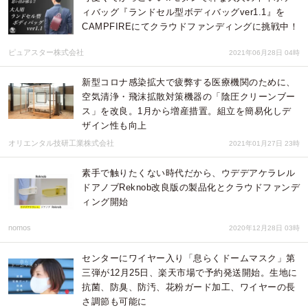
ィバッグ『ランドセル型ボディバッグver1.1』を
CAMPFIREにてクラウドファンディングに挑戦中！
ピュアスター株式会社
2021年06月28日 04時
新型コロナ感染拡大で疲弊する医療機関のために、
空気清浄・飛沫拡散対策機器の「陰圧クリーンブー
ス」を改良。1月から増産措置。組立を簡易化しデ
ザイン性も向上
オリエンタル技研工業株式会社
2021年01月27日 23時
素手で触りたくない時代だから、ウデデアケラレル
ドアノブReknob改良版の製品化とクラウドファンデ
ィング開始
nomos
2020年12月28日 03時
センターにワイヤー入り「息らくドームマスク」第
三弾が12月25日、楽天市場で予約発送開始。生地に
抗菌、防臭、防汚、花粉ガード加工、ワイヤーの長
さ調節も可能に