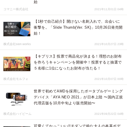
始
コマニー株式会社
2021年11月01日 04時
【1秒で自己紹介】開けない名刺入れで、出会いに
衝撃を。「Slide Thumb(Ver. SK)」10月26日発売開
始！
株式会社sion works
2021年10月27日 23時
【キプリス】​投票で商品化が決まる！理想のお財布
を作ろうキャンペーンを開催中！投票すると抽選で
５名様に1位になったお財布が当たる！
株式会社モルフォ
2021年10月07日 00時
世界で初めてAMDを採用したポータブルゲーミング
デバイス「AYA NEO 2021」が日本上陸 〜国内正規
代理店版を10月中旬より販売開始〜
株式会社ハイビーム
2021年09月22日 04時
可愛くてかっこいい!!モダンで粋な大人の本革ボデ