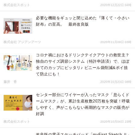
株式会社スポット
2020年12月22日 04時
必要な機能をギュッと閉じ込めた『薄くて・小さい
財布』の至高。 最終改良版
株式会社 アジアンアーツ
2020年11月09日 03時
コロナ禍におけるドリンクテイクアウトの救世主？
独自のサイズ調節システム（特許申請済）で、ほぼ
全てのカップにピッタリ♪ ビニール袋削減&ポイ捨
て防止にも！
藤井 香
2020年10月23日 08時
センター部分にワイヤーが入ったマスク「息らくド
ームマスク」が、累計生産枚数20万枚を突破！呼吸
しやすく、声がこもらない画期的なマスクの販売が
好調
株式会社スポット
2020年10月04日 23時
改良版の電子スケッチパッド「myFirst Sketch Ⅱ」