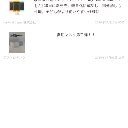
を7月10日に新発売。軽量化に成功し、部分消しも
可能。子どもがより使いやすい仕様に
myFirst Japan株式会社
2020年07月10日 05時
夏用マスク第二弾！！
アストロテック
2020年07月06日 10時
【コロナ対策】再利用可能なフェイスシールド作成
キット「シールド保持君」の販売を開始。3Dデータ
は無料公開。
株式会社 発明デザイン研究所
2020年05月14日 06時
withコロナ商品新発売。帽子一体型フェイスシール
ド。コロナ時代のオリジナルグッズ製作品。医療向
けではなくエンターテイメイント品で提案
株式会社スリーズコム
2020年05月07日 02時