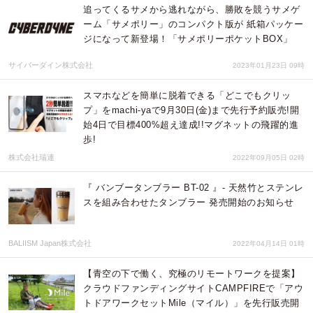
追ってくるサメから逃れながら、勝敗を競うサメゲ
ーム「サメポリー」のコンパクト版が 紙箱パッケー
ジになって新登場！「サメポリーポケットBOX」
サイバーダイン株式会社
2023年01月23日 09時
スマホなどを簡単に脱着できる「どこでもクリッ
プ」をmachi-yaで9月30日(金)まで先行予約販売!開
始4日で目標400%超え達成!!マグネットの飛躍的進
歩!
株式会社瑞連
2022年09月05日 02時
『 バンブータンブラー BT-02 』- 天然竹とステンレ
スを組み合わせたタンブラー 発売開始のお知らせ
BALIISM Japan株式会社
2022年04月14日 01時
【青空の下で働く、究極のリモートワークを提案】
クラウドファンディングサイトCAMPFIREで「アウ
トドアワークセットMile（マイル）」を先行販売開