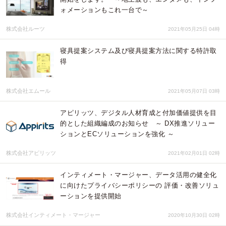
ォメーションもこれ一台で～
株式会社ルーツ
2021年05月25日 04時
寝具提案システム及び寝具提案方法に関する特許取
得
株式会社エムール
2021年05月07日 03時
アピリッツ、デジタル人材育成と付加価値提供を目
的とした組織編成のお知らせ ～ DX推進ソリュー
ションとECソリューションを強化 ～
株式会社アピリッツ
2021年02月01日 02時
インティメート・マージャー、データ活用の健全化
に向けたプライバシーポリシーの 評価・改善ソリュ
ーションを提供開始
株式会社インティメート・マージャー
2020年10月30日 02時