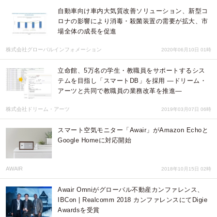
自動車向け車内大気質改善ソリューション、新型コ
ロナの影響により消毒・殺菌装置の需要が拡大、市
場全体の成長を促進
株式会社グローバルインフォメーション
2020年06月10日 01時
立命館、5万名の学生・教職員をサポートするシス
テムを目指し「スマートDB」を採用 ―ドリーム・
アーツと共同で教職員の業務改革を推進―
株式会社ドリーム・アーツ
2019年03月07日 06時
スマート空気モニター「Awair」がAmazon Echoと
Google Homeに対応開始
AWAIR
2018年10月15日 02時
Awair Omniがグローバル不動産カンファレンス、
IBCon | Realcomm 2018 カンファレンスにてDigie
Awardsを受賞