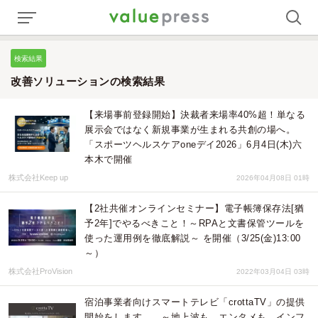
検索結果
改善ソリューションの検索結果
【来場事前登録開始】決裁者来場率40%超！単なる
展示会ではなく新規事業が生まれる共創の場へ。
「スポーツヘルスケアoneデイ2026」6月4日(木)六
本木で開催
株式会社Keep up
2026年04月08日 01時
【2社共催オンラインセミナー】電子帳簿保存法[猶
予2年]でやるべきこと！～RPAと文書保管ツールを
使った運用例を徹底解説～ を開催（3/25(金)13:00
～）
株式会社ProVision
2022年03月04日 03時
宿泊事業者向けスマートテレビ「crottaTV」の提供
開始をします。 ～地上波も、エンタメも、インフ