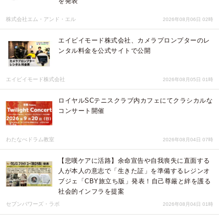
を発表
株式会社エム・アンド・エル
2026年08月06日 02時
エイビイモード株式会社、カメラプロンプターのレ
ンタル料金を公式サイトで公開
エイビイモード株式会社
2026年08月05日 01時
ロイヤルSCテニスクラブ内カフェにてクラシカルな
コンサート開催
わたなべドラム教室
2026年08月04日 07時
【悲嘆ケアに活路】余命宣告や自我喪失に直面する
人が本人の意志で「生きた証」を準備するレジンオ
ブジェ「CBY旅立ち版」発表！自己尊厳と絆を護る
社会的インフラを提案
セブンパワーズ・ラボ
2026年08月04日 01時