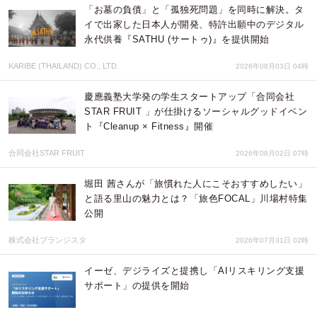
「お墓の負債」と「孤独死問題」を同時に解決。タ
イで出家した日本人が開発、特許出願中のデジタル
永代供養『SATHU (サートゥ)』を提供開始
KARIBE (THAILAND) CO., LTD.
2026年08月03日 04時
慶應義塾大学発の学生スタートアップ「合同会社
STAR FRUIT 」が仕掛けるソーシャルグッドイベン
ト『Cleanup × Fitness』開催
合同会社STAR FRUIT
2026年08月02日 07時
堀田 茜さんが「旅慣れた人にこそおすすめしたい」
と語る里山の魅力とは？「旅色FOCAL」川場村特集
公開
株式会社ブランジスタ
2026年07月31日 02時
イーゼ、デジライズと提携し「AIリスキリング支援
サポート」の提供を開始