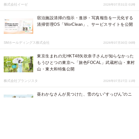
株式会社イーゼ
2026年07月31日 01時
宿泊施設清掃の指示・進捗・写真報告を一元化する
清掃管理OS「WorClean」、サービスサイトを公開
SMホールディングス株式会社
2026年07月30日 06時
東京生まれの元HKT48矢吹奈子さんが知らなかった
もうひとつの東京へ「旅色FOCAL」武蔵村山・東村
山・東大和特集公開
株式会社ブランジスタ
2026年07月27日 11時
葵わかなさんが見つけた、雪のない“すっぴん”のニ
セコへ「月刊旅色」8月号公開仙台七夕まつり、新
潟・佐渡を巡る企画、日本三大薬湯・松之山温泉の
特集も
株式会社ブランジスタ
2026年07月27日 11時
求人サイト「らくらく求人検索」、株式会社イオレの運用型求人広告