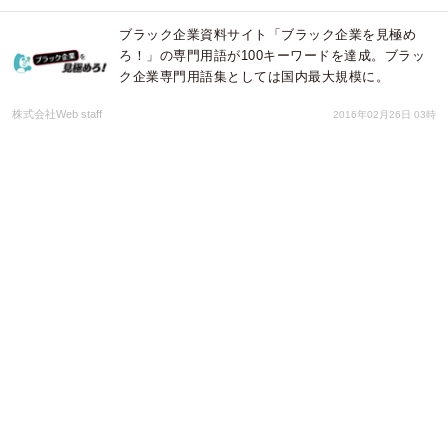
ブラック企業資料サイト「ブラック企業を見極め
ろ！」の専門用語が100キーワードを達成。ブラッ
ク企業専門用語集としては国内最大規模に。
株式会社Web staff
2016年02月26日 03時
【ストレスチェック義務化が１２月１日施行！】ス
トレスに強い社員を社内講師の力で育てられる”スト
レスコーピングパック”をリリース！
カレイドソリューションズ株式会社
2015年12月03日 02時
投稿に一切の修正なし。ブラック企業の体験談が実
名で投稿できる資料サイト「ブラック企業 ～ブラ
ック企業を見極めろ！」正式オープン
株式会社Web staff
2015年07月30日 07時
「アルバイトの募集内容はホントだと思う？」アン
ケート調査結果を発表