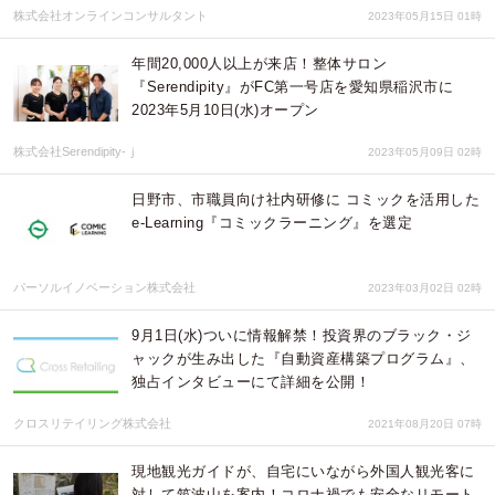
株式会社オンラインコンサルタント
2023年05月15日 01時
年間20,000人以上が来店！整体サロン
『Serendipity』がFC第一号店を愛知県稲沢市に
2023年5月10日(水)オープン
株式会社Serendipity-ｊ
2023年05月09日 02時
日野市、市職員向け社内研修に コミックを活用した
e-Learning『コミックラーニング』を選定
パーソルイノベーション株式会社
2023年03月02日 02時
9月1日(水)ついに情報解禁！投資界のブラック・ジ
ャックが生み出した『自動資産構築プログラム』、
独占インタビューにて詳細を公開！
クロスリテイリング株式会社
2021年08月20日 07時
現地観光ガイドが、自宅にいながら外国人観光客に
対して筑波山を案内！コロナ禍でも安全なリモート