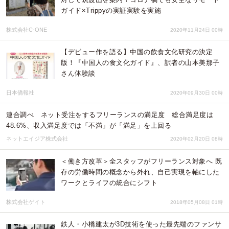
ガイド×Trippyの実証実験を実施
株式会社C-ONE
2020年11月24日 00時
【デビュー作を語る】中国の飲食文化研究の決定
版！『中国人の食文化ガイド』、訳者の山本美那子
さん体験談
日本僑報社
2020年09月30日 00時
連合調べ ネット受注をするフリーランスの満足度 総合満足度は
48.6%、収入満足度では「不満」が「満足」を上回る
ネットエイジア株式会社
2020年02月20日 08時
＜働き方改革＞全スタッフがフリーランス対象へ 既
存の労働時間の概念から外れ、自己実現を軸にした
ワークとライフの統合にシフト
株式会社ゲイト
2018年05月08日 01時
鉄人・小橋建太が3D技術を使った最先端のファンサ