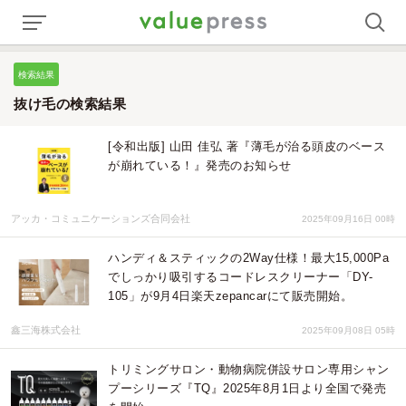
検索結果
抜け毛の検索結果
[令和出版] 山田 佳弘 著『薄毛が治る頭皮のベース
が崩れている！』発売のお知らせ
アッカ・コミュニケーションズ合同会社
2025年09月16日 00時
ハンディ＆スティックの2Way仕様！最大15,000Pa
でしっかり吸引するコードレスクリーナー「DY-
105」が9月4日楽天zepancarにて販売開始。
鑫三海株式会社
2025年09月08日 05時
トリミングサロン・動物病院併設サロン専用シャン
プーシリーズ『TQ』2025年8月1日より全国で発売