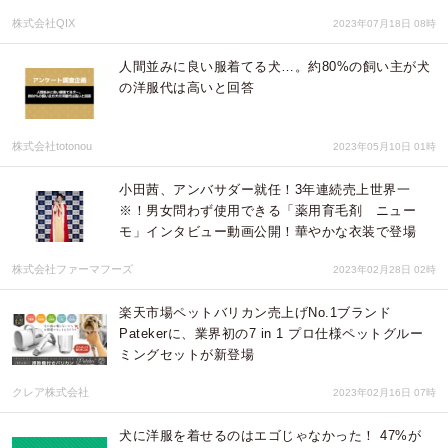
株式会社QIX
2023年07月18日 08時
人間並みに良い服着てる犬…。約80%の飼い主が犬
の洋服代は高いと回答
株式会社totonou
2023年05月10日 01時
小田茜、アンバサダー就任！3年連続売上世界一
※！男女問わず使用できる「薬用育毛剤 ニュー
モ」インタビュー動画公開！華やかな衣装で登場
株式会社ファーマフーズ
2023年02月28日 02時
楽天市場ペットバリカン売上げNo.1ブランド
Patekerに、業界初の7 in 1 プロ仕様ペットグルー
ミングセットが新登場
クレア株式会社
2023年02月16日 07時
犬に洋服を着せるのはエゴじゃなかった！ 47%が