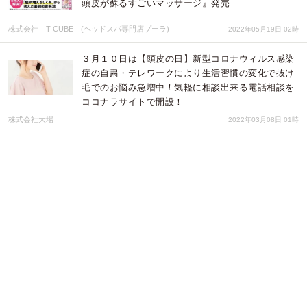
頭皮が蘇るすごいマッサージ』発売
株式会社 T-CUBE (ヘッドスパ専門店プーラ)
2022年05月19日 02時
３月１０日は【頭皮の日】新型コロナウィルス感染
症の自粛・テレワークにより生活習慣の変化で抜け
毛でのお悩み急増中！気軽に相談出来る電話相談を
ココナラサイトで開設！
株式会社大場
2022年03月08日 01時
３月１０日は「頭皮の日」! 抜け毛・薄毛・頭皮の
トラブルストップ!ふやそシャンプー法の 拡大キャ
ンペーンを頭皮ケア専門サロンOHBAが開催!
株式会社大場
2022年03月04日 03時
今 話題の目からウロコの頭皮の達人シャンプー
法！２月２１日より「ふやそシャンプー法」のオン
ラインレッスンを頭皮専門専門サロンＯＨＢＡがご
要望にお応えしスタート！
株式会社大場
2022年02月22日 02時