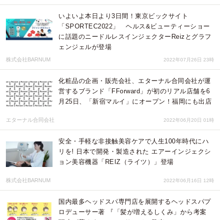
いよいよ本日より3日間！東京ビックサイト
「SPORTEC2022」 ヘルス&ビューティーショー
に話題のニードルレスインジェクターReizとグラフ
ェンジェルが登場
株式会社BARNUM
2022年07月26日 23時
化粧品の企画・販売会社、エターナル合同会社が運
営するブランド「FForward」が初のリアル店舗を6
月25日、「新宿マルイ」にオープン！福岡にも出店
エターナル合同会社
2022年06月20日 01時
安全・手軽な非接触美容ケアで人生100年時代にハ
リを! 日本で開発・製造された エアーインジェクシ
ョン美容機器「REIZ（ライツ）」登場
株式会社BARNUM
2022年06月16日 12時
国内最多ヘッドスパ専門店を展開するヘッドスパプ
ロデューサー著 『「髪が増えるしくみ」から考案