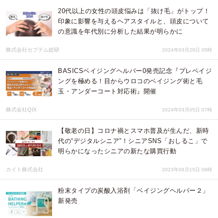
20代以上の女性の頭皮悩みは「抜け毛」がトップ！
印象に影響を与えるヘアスタイルと、頭皮について
の意識を年代別に分析した結果が明らかに
株式会社セプテム総研
2024年03月29日 05時
BASICSベイジングヘルパー0発売記念『プレベイジ
ングを極める！目からウロコのベイジング術と毛
玉・アンダーコート対応術』開催
株式会社QIX
2024年03月05日 07時
【敬老の日】コロナ禍とスマホ普及が生んだ、新時
代の“デジタルシニア”！シニアSNS「おしるこ」で
明らかになったシニアの新たな購買行動
カイト株式会社
2023年09月15日 09時
粉末タイプの炭酸入浴剤「ベイジングヘルパー２」
新発売