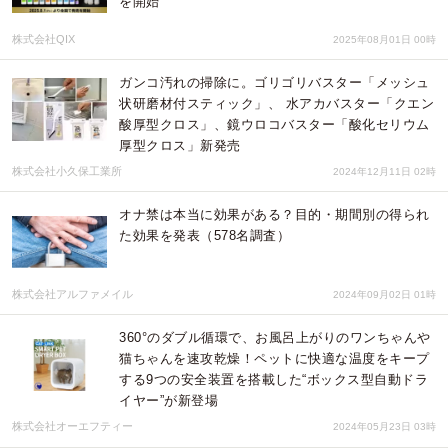
を開始
株式会社QIX
2025年08月01日 00時
ガンコ汚れの掃除に。ゴリゴリバスター「メッシュ
状研磨材付スティック」、 水アカバスター「クエン
酸厚型クロス」、鏡ウロコバスター「酸化セリウム
厚型クロス」新発売
株式会社小久保工業所
2024年12月11日 02時
オナ禁は本当に効果がある？目的・期間別の得られ
た効果を発表（578名調査）
株式会社アルファメイル
2024年09月02日 01時
360°のダブル循環で、お風呂上がりのワンちゃんや
猫ちゃんを速攻乾燥！ペットに快適な温度をキープ
する9つの安全装置を搭載した“ボックス型自動ドラ
イヤー”が新登場
株式会社オーエフティー
2024年05月23日 03時