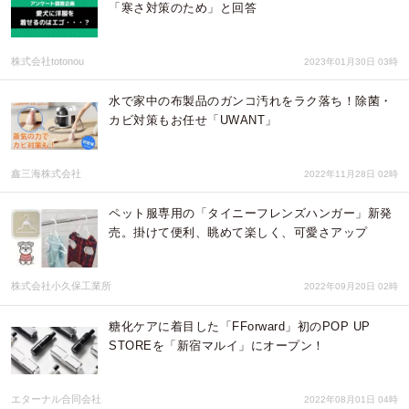
「寒さ対策のため」と回答
株式会社totonou
2023年01月30日 03時
水で家中の布製品のガンコ汚れをラク落ち！除菌・
カビ対策もお任せ「UWANT」
鑫三海株式会社
2022年11月28日 02時
ペット服専用の「タイニーフレンズハンガー」新発
売。掛けて便利、眺めて楽しく、可愛さアップ
株式会社小久保工業所
2022年09月20日 02時
糖化ケアに着目した「FForward」初のPOP UP
STOREを「新宿マルイ」にオープン！
エターナル合同会社
2022年08月01日 04時