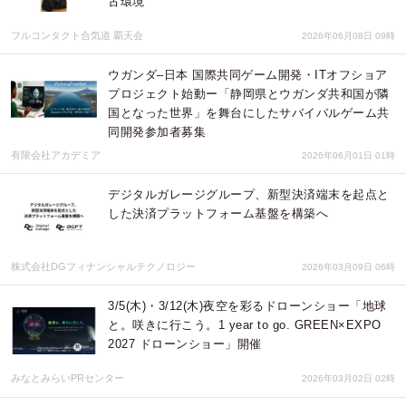
古環境
フルコンタクト合気道 覇天会
2026年06月08日 09時
ウガンダ–日本 国際共同ゲーム開発・ITオフショア
プロジェクト始動ー「静岡県とウガンダ共和国が隣
国となった世界」を舞台にしたサバイバルゲーム共
同開発参加者募集
有限会社アカデミア
2026年06月01日 01時
デジタルガレージグループ、新型決済端末を起点と
した決済プラットフォーム基盤を構築へ
株式会社DGフィナンシャルテクノロジー
2026年03月09日 06時
3/5(木)・3/12(木)夜空を彩るドローンショー「地球
と。咲きに行こう。1 year to go. GREEN×EXPO
2027 ドローンショー」開催
みなとみらいPRセンター
2026年03月02日 02時