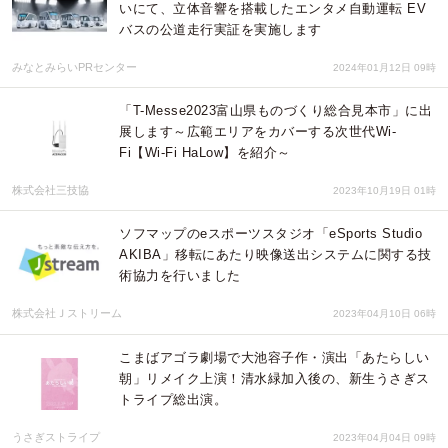
いにて、立体音響を搭載したエンタメ自動運転 EV
バスの公道走行実証を実施します
みなとみらいPRセンター
2024年01月12日 09時
「T-Messe2023富山県ものづくり総合見本市」に出
展します～広範エリアをカバーする次世代Wi-
Fi【Wi-Fi HaLow】を紹介～
株式会社三技協
2023年10月19日 01時
ソフマップのeスポーツスタジオ「eSports Studio
AKIBA」移転にあたり映像送出システムに関する技
術協力を行いました
株式会社Ｊストリーム
2023年04月10日 06時
こまばアゴラ劇場で大池容子作・演出「あたらしい
朝」リメイク上演！清水緑加入後の、新生うさぎス
トライプ総出演。
うさぎストライプ
2023年04月04日 09時