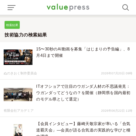
検索結果
技術協力の検索結果
15〜30秒のAI動画を募集「はじまりの予告編」、8
月4日まで開催
ぬのきおく制作委員会
2026年07月20日 09時
ITオフショアで注目のウガンダ人材の不思議発見：
ウガンダってどうなの？を開催（静岡県を国内最初
のモデル県として選定）
有限会社アカデミア
2026年06月22日 11時
【会員インタビュー】藤崎天敬宗家が率いる「合気
道覇天会」―会員が語る合気道の実践的な学びと稽