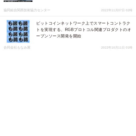
協同組合関西技術協力センター
2022年11月07日 02時
ビットコインネットワーク上でスマートコントラク
トを実現する、RGBプロトコル関連プロダクトのオ
ープンソース開発を開始
合同会社もなみ屋
2022年10月11日 01時
外国人雇用を検討中の企業・広島県内企業向けセミ
ナー 10月12日に広島県呉市で無料開催
協同組合関西技術協力センター
2022年09月19日 23時
落合陽一 演出&出演！古楽器×メディアアート×パフ
ォーマンスアートによる『HUMAN/CODE
ENSEMBLEヒューマン・コード・アンサンブル』
追加情報発表！
ジオ・コスモス株式会社（代理店）
2022年09月02日 02時