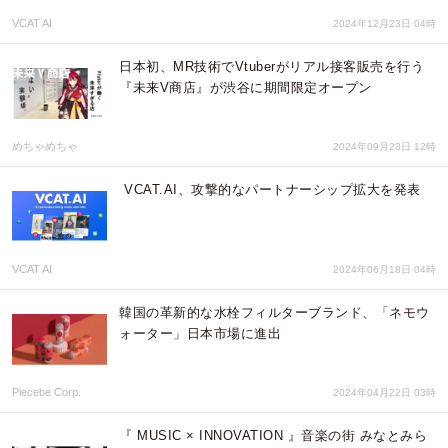
VCAT AI
2024年12月23日 04時
日本初、MR技術でVtuberがリアル接客販売を行う
『未来V商店』が渋谷に期間限定オープン
めちゃめちゃ
2024年09月23日 12時
VCAT.AI、攻撃的なパートナーシップ拡大を発表
VCAT AI
2024年06月18日 04時
韓国の革新的な水栓フィルターブランド、「ネモウ
ォーター」日本市場に進出
Piecebe Corp.
2024年04月22日 03時
『 MUSIC × INNOVATION 』音楽の街 みなとみら