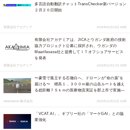
多言語自動翻訳チャットTransChecker新バージョン
２月２０日開始
有限会社アカデミア
2026年02月19日 06時
有限会社アカデミアは、JICAとウガンダ政府の技術
協力プロジェクト公募に採択され、ウガンダの
Maarifasasa社と提携してＩＴオフショアサービス
を発表
有限会社アカデミア
2026年02月17日 05時
〜豪雪で孤立する石徹白へ、ドローンが“命の薬”を
届ける〜 標高１，３００ｍ級の山岳ルートを越え
る総距離７５ｋｍの医療物流実証を郡上市で実施―
newreason.株式会社
2025年10月31日 01時
「VCAT.AI」、ギブリー社の「マーケGAI」との協
業強化