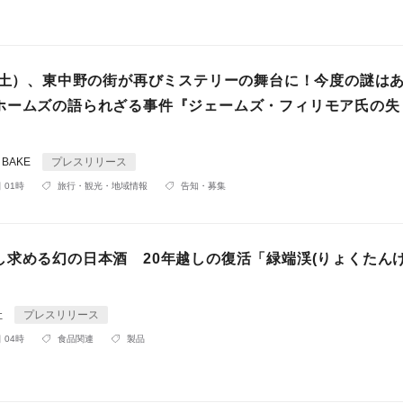
日（土）、東中野の街が再びミステリーの舞台に！今度の謎は
ホームズの語られざる事件『ジェームズ・フィリモア氏の失
& BAKE
プレスリリース
 01時
旅行・観光・地域情報
告知・募集
し求める幻の日本酒 20年越しの復活「緑端渓(りょくたん
」
社
プレスリリース
 04時
食品関連
製品