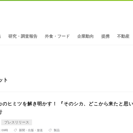
集
研究・調査報告
外食・フード
企業動向
提携
不動産
ット
カのヒミツを解き明かす！ 『そのシカ、どこから来たと思
行
プレスリリース
 09時
新聞・出版・放送
製品