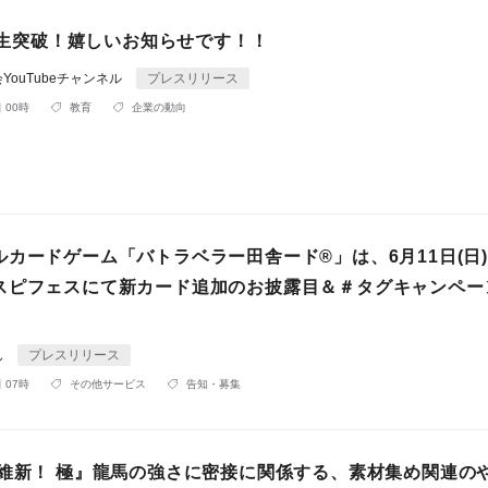
回再生突破！嬉しいお知らせです！！
YouTubeチャンネル
プレスリリース
 00時
教育
企業の動向
ルカードゲーム「バトラベラー田舎ード®」は、6月11日(日
スピフェスにて新カード追加のお披露目＆＃タグキャンペー
ん
プレスリリース
 07時
その他サービス
告知・募集
 維新！ 極』龍馬の強さに密接に関係する、素材集め関連の