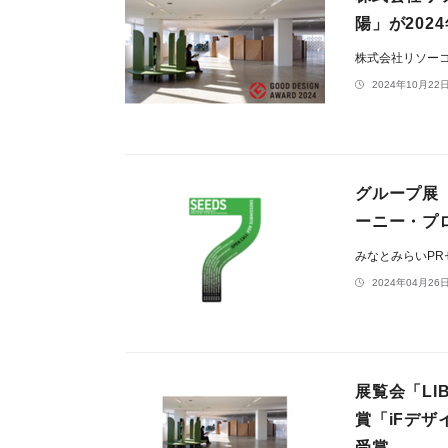
陽」が202
株式会社リソー
2024年10月22日
グループ展「7
ーニー・プ
みなとみらいP
2024年04月26日
展覧会「LI
賞「iFデザ
受賞