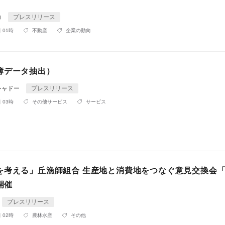
コ
プレスリリース
 01時
不動産
企業の動向
簿データ抽出）
シャドー
プレスリリース
 03時
その他サービス
サービス
を考える」丘漁師組合 生産地と消費地をつなぐ意見交換会
開催
プレスリリース
 02時
農林水産
その他