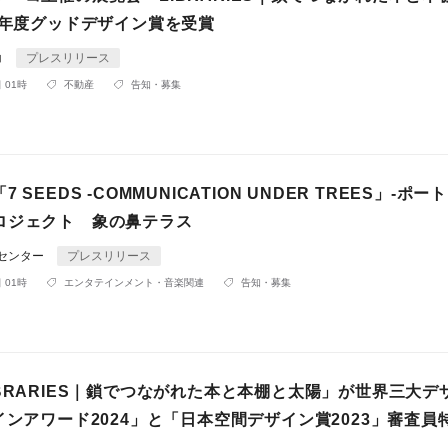
4年度グッドデザイン賞を受賞
コ
プレスリリース
 01時
不動産
告知・募集
 SEEDS -COMMUNICATION UNDER TREES」-ポ
ロジェクト 象の鼻テラス
Rセンター
プレスリリース
 01時
エンタテインメント・音楽関連
告知・募集
BRARIES｜鎖でつながれた本と本棚と太陽」が世界三大デ
インアワード2024」と「日本空間デザイン賞2023」審査員