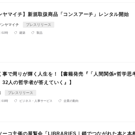
ンヤマイチ】新規取扱商品「コンスアーチ」レンタル開始
ワンヤマイチ
プレスリリース
 02時
建築
製品
く事で周りが輝く人生を！【書籍発売『「人間関係×哲学思
、32人の哲学者が答えていく』】
場
プレスリリース
 03時
ビジネス・人事サービス
企業の動向
ーコ主催の展覧会「LIBRARIES｜鎖でつながれた本と本