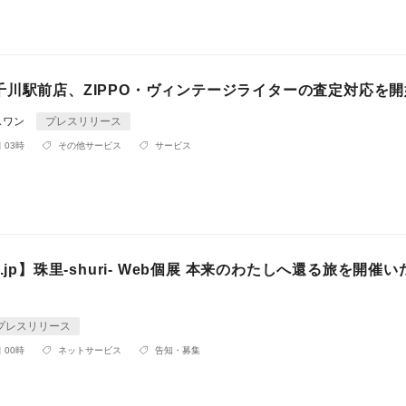
千川駅前店、ZIPPO・ヴィンテージライターの査定対応を開
スワン
プレスリリース
 03時
その他サービス
サービス
.jp】珠里-shuri- Web個展 本来のわたしへ還る旅を開催
プレスリリース
 00時
ネットサービス
告知・募集