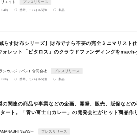
クリエイト
プレスリリース
 04時
携帯、モバイル関連
製品
/減らす財布シリーズ】財布ですら不要の完全ミニマリスト
ウォレット「ピタロス」のクラウドファンディングをmach-
pan（ラシカルジャパン）合同会社
プレスリリース
 06時
携帯、モバイル関連
製品
梨の関連の商品や事業などの企画、開発、販売、販促などの
スタート。「青い富士山カレー」の開発会社がヒット商品作
MANASHI NEWS～
プレスリリース