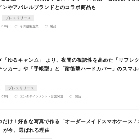
インやアパレルブランドとのコラボ商品も
プレスリリース
 01時
その他製造業
製品
メ「ゆるキャン△」 より、夜間の視認性を高めた「リフレ
テッカー」や「手帳型」と「耐衝撃ハードカバー」のスマホ
ス
プレスリリース
 03時
エンタテインメント・音楽関連
製品
つだけ！好きな写真で作る「オーダーメイドスマホケース / 
m」が今、選ばれる理由