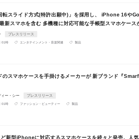
転スライド方式(特許出願中)」を採用し、 iPhone 16やGoo
どの最新スマホを含む 多機種に対応可能な手帳型スマホケース
ー
プレスリリース
 01時
エンタテインメント・音楽関連
製品
のスマホケースを手掛けるメーカーが 新ブランド『Smarf
ディー・シー
プレスリリース
 01時
ファッション・ビューティー
製品
13など新型iPhoneに対応するスマホケースを続々と発売。人