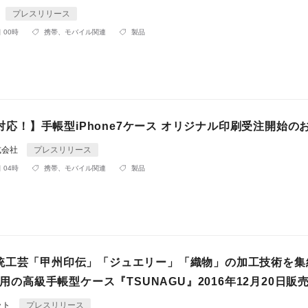
プレスリリース
 00時
携帯、モバイル関連
製品
e7対応！】手帳型iPhone7ケース オリジナル印刷受注開始の
式会社
プレスリリース
 04時
携帯、モバイル関連
製品
統工芸「甲州印伝」「ジュエリー」「織物」の加工技術を集
e専用の高級手帳型ケース『TSUNAGU』2016年12月20日販
ット
プレスリリース