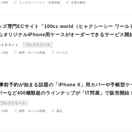
 04時
エンタテインメント・音楽関連
企業の動向
ズ専門ECサイト「100cc world（ヒャクシーシー ワール
らオリジナルiPhone用ケースがオーダーできるサービス開
コ１００ｃｃ
プレスリリース
 10時
携帯、モバイル関連
サービス
に事前予約が始まる話題の「iPhone X」用カバーや手帳型
パーなど400種類超のラインナップが「IT問屋」で販売開始
プレスリリース
 23時
携帯、モバイル関連
製品