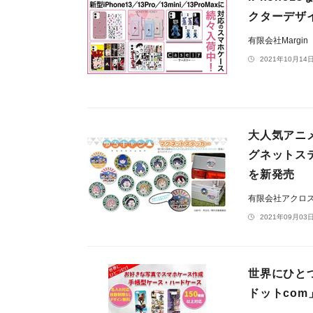
クターデザ
有限会社Margin
2021年10月14日
大人気アニ
グネットス
を新発売
有限会社アクロ
2021年09月03日
世界にひと
ドットco