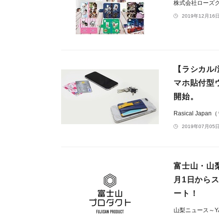
株式会社ローズ
2019年12月16日
【ラシカル
マホ貼付型
開始。
Rasical Ja
2019年07月05日
富士山・山
月1日から
ート！
山梨ニュース～YA