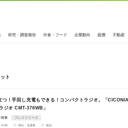
集
研究・調査報告
外食・フード
企業動向
提携
不動産
ヒット
つ！手回し充電もできる！コンパクトラジオ。「CICONIA
ジオ CMT-376WB」
ー商事
プレスリリース
 01時
商社・流通業
製品