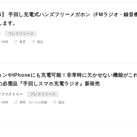
005】 手回し充電式ハンズフリーメガホン（FMラジオ・録音
します。
ン
プレスリリース
 08時
教育
製品
ォンやiPhoneにも充電可能！非常時に欠かせない機能がこ
の必需品『手回しスマホ充電ラジオ』新発売
ンファクトリー
プレスリリース
 06時
携帯、モバイル関連
製品