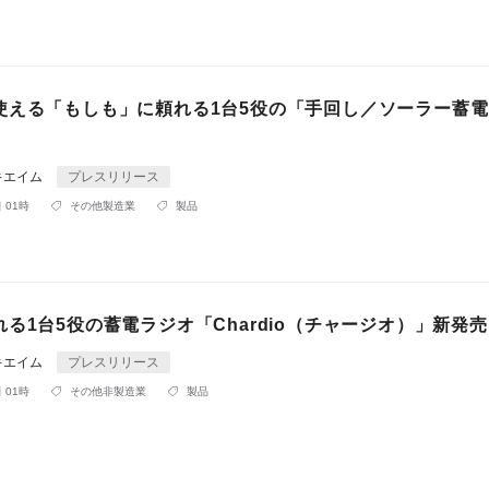
使える「もしも」に頼れる1台5役の「手回し／ソーラー蓄
キエイム
プレスリリース
 01時
その他製造業
製品
る1台5役の蓄電ラジオ「Chardio（チャージオ）」新発売
キエイム
プレスリリース
 01時
その他非製造業
製品