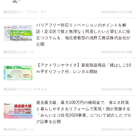
株式会社エー・アンド・デイ
2026年06月11日 01時
バリアフリー対応リノベーションのポイントを解
説！足立区で親と無理なく同居したいと望む人に役
立つコラムを、地元密着型の浅野工務店株式会社が
公開
株式会社エムディー
2026年04月10日 05時
【アクトワンヤマイチ】新規取扱商品「縄はしご10
ｍ手すりフック付」レンタル開始
株式会社アクトワンヤマイチ
2026年03月13日 02時
過去最大級、最大100万円の補助金で、省エネ対策
と暮らしやすさをリフォームで実現！国が実施する
「みらいエコ住宅2026事業」について紹介したブロ
グ記事を公開
株式会社エムディー
2026年01月14日 01時