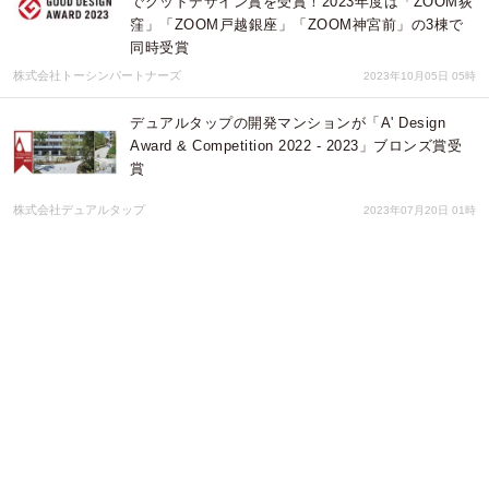
でグッドデザイン賞を受賞！2023年度は「ZOOM荻
窪」「ZOOM戸越銀座」「ZOOM神宮前」の3棟で
同時受賞
株式会社トーシンパートナーズ
2023年10月05日 05時
デュアルタップの開発マンションが「A' Design
Award & Competition 2022 - 2023」ブロンズ賞受
賞
株式会社デュアルタップ
2023年07月20日 01時
みなとみらい２１地区 40 周年を迎えます様々なイ
ベントを通して“みなとみらいの未来”を描いていき
ます
みなとみらいPRセンター
2023年07月08日 01時
東京国際消防防災展2023：特許取得の避難所トイレ
開設セットや、あらゆる気体を迅速・簡単・正確に
測定する気体測定器などが出展
東京国際消防防災展2023広報事務局
2023年06月08日 12時