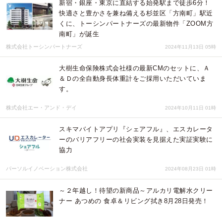
新宿・銀座・東京に直結する始発駅まで徒歩6分！
快適さと豊かさを兼ね備える杉並区「方南町」駅近
くに、トーシンパートナーズの最新物件「ZOOM方
南町」が誕生
株式会社トーシンパートナーズ
2024年11月13日 05時
大樹生命保険株式会社様の最新CMのセットに、Ａ
＆Ｄの全自動身長体重計をご採用いただいていま
す。
株式会社エー・アンド・デイ
2024年10月11日 01時
スキマバイトアプリ『シェアフル』、エスカレータ
ーのバリアフリーの社会実装を見据えた実証実験に
協力
パーソルイノベーション株式会社
2024年08月23日 01時
～２年越し！待望の新商品～アルカリ電解水クリー
ナー あつめの 食卓＆リビング拭き8月28日発売！