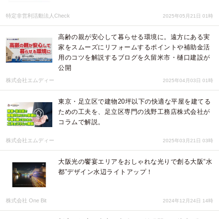
特定非営利活動法人Check
2025年05月21日 01時
高齢の親が安心して暮らせる環境に。遠方にある実
家をスムーズにリフォームするポイントや補助金活
用のコツを解説するブログを久留米市・樋口建設が
公開
株式会社エムディー
2025年04月03日 01時
東京・足立区で建物20坪以下の快適な平屋を建てる
ための工夫を、足立区専門の浅野工務店株式会社が
コラムで解説。
株式会社エムディー
2025年03月21日 03時
大阪光の饗宴エリアをおしゃれな光りで創る大阪“水
都”デザイン水辺ライトアップ！
株式会社 One Bit
2024年12月24日 14時