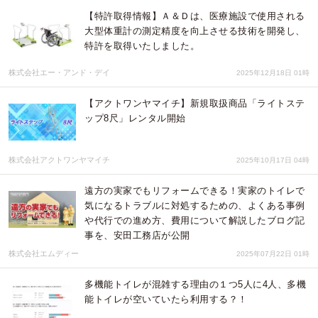
【特許取得情報】Ａ＆Ｄは、医療施設で使用される
大型体重計の測定精度を向上させる技術を開発し、
特許を取得いたしました。
株式会社エー・アンド・デイ
2025年12月18日 01時
【アクトワンヤマイチ】新規取扱商品「ライトステ
ップ8尺」レンタル開始
株式会社アクトワンヤマイチ
2025年10月17日 04時
遠方の実家でもリフォームできる！実家のトイレで
気になるトラブルに対処するための、よくある事例
や代行での進め方、費用について解説したブログ記
事を、安田工務店が公開
株式会社エムディー
2025年07月22日 01時
多機能トイレが混雑する理由の１つ5人に4人、多機
能トイレが空いていたら利用する？！