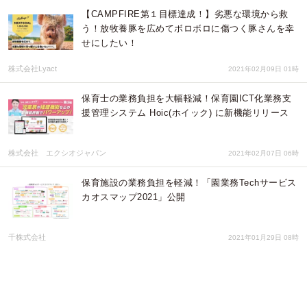
【CAMPFIRE第１目標達成！】劣悪な環境から救
う！放牧養豚を広めてボロボロに傷つく豚さんを幸
せにしたい！
株式会社Lyact
2021年02月09日 01時
保育士の業務負担を大幅軽減！保育園ICT化業務支
援管理システム Hoic(ホイック) に新機能リリース
株式会社 エクシオジャパン
2021年02月07日 06時
保育施設の業務負担を軽減！「園業務Techサービス
カオスマップ2021」公開
千株式会社
2021年01月29日 08時
実用的な機能に特化した保育支援システム「Hoicシ
ステム」に新機能搭載！