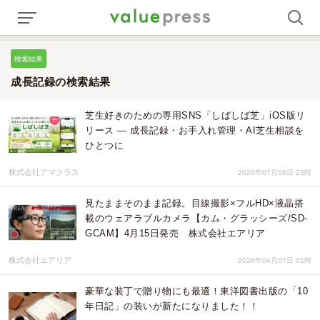
検索結果
成長記録の検索結果
芝生好きのための専用SNS「しばしば芝」iOS版リ
リース ― 成長記録・お手入れ管理・AI芝生相談を
ひとつに
株式会社アマクラス
2026年07月08日 23時
見たままそのまま記録。目線撮影×フルHD×液晶搭
載のウェアラブルカメラ【カム・グラッシーズ/SD-
GCAM】4月15日発売 株式会社エアリア
株式会社エアリア
2026年04月07日 01時
豪華な装丁で贈り物にも最適！東洋図書出版の「10
年日記」の装いが新たになりました！！