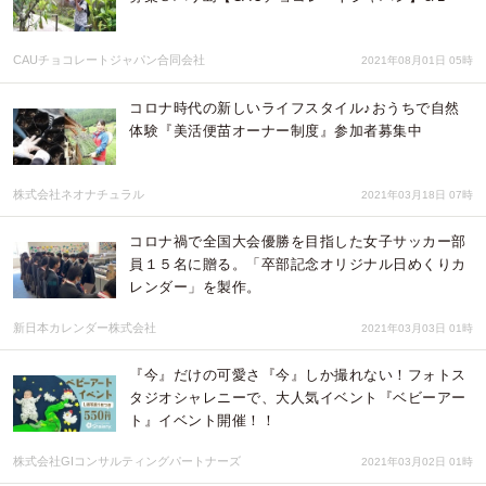
CAUチョコレートジャパン合同会社
2021年08月01日 05時
コロナ時代の新しいライフスタイル♪おうちで自然
体験『美活便苗オーナー制度』参加者募集中
株式会社ネオナチュラル
2021年03月18日 07時
コロナ禍で全国大会優勝を目指した女子サッカー部
員１５名に贈る。「卒部記念オリジナル日めくりカ
レンダー」を製作。
新日本カレンダー株式会社
2021年03月03日 01時
『今』だけの可愛さ『今』しか撮れない！フォトス
タジオシャレニーで、大人気イベント『ベビーアー
ト』イベント開催！！
株式会社GIコンサルティングパートナーズ
2021年03月02日 01時