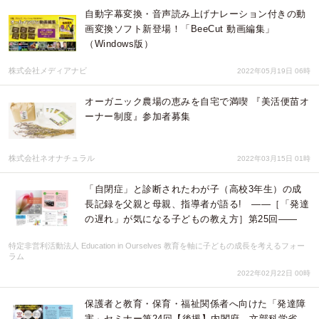
自動字幕変換・音声読み上げナレーション付きの動
画変換ソフト新登場！「BeeCut 動画編集」
（Windows版）
株式会社メディアナビ
2022年05月19日 06時
オーガニック農場の恵みを自宅で満喫 『美活便苗オ
ーナー制度』参加者募集
株式会社ネオナチュラル
2022年03月15日 01時
「自閉症」と診断されたわが子（高校3年生）の成
長記録を父親と母親、指導者が語る! ——［「発達
の遅れ」が気になる子どもの教え方］第25回——
特定非営利活動法人 Education in Ourselves 教育を軸に子どもの成長を考えるフォー
ラム
2022年02月22日 00時
保護者と教育・保育・福祉関係者へ向けた「発達障
害」セミナー第24回【後援】内閣府、文部科学省、