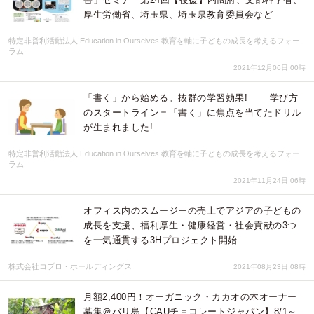
厚生労働省、埼玉県、埼玉県教育委員会など
特定非営利活動法人 Education in Ourselves 教育を軸に子どもの成長を考えるフォー
ラム
2021年12月06日 00時
「書く」から始める。抜群の学習効果! 学び方
のスタートライン＝「書く」に焦点を当てたドリル
が生まれました!
特定非営利活動法人 Education in Ourselves 教育を軸に子どもの成長を考えるフォー
ラム
2021年11月24日 06時
オフィス内のスムージーの売上でアジアの子どもの
成長を支援、福利厚生・健康経営・社会貢献の3つ
を一気通貫する3Hプロジェクト開始
株式会社コプロ・ホールディングス
2021年08月23日 08時
月額2,400円！オーガニック・カカオの木オーナー
募集＠バリ島【CAUチョコレートジャパン】8/1～