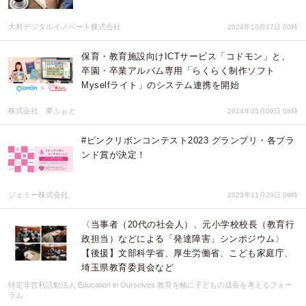
大村デジタルイノベート株式会社
2024年10月17日 00時
保育・教育施設向けICTサービス「コドモン」と、
卒園・卒業アルバム専用「らくらく制作ソフト
Myselfライト」のシステム連携を開始
株式会社 夢ふぉと
2024年05月09日 08時
#ピンクリボンコンテスト2023 グランプリ・各ブラ
ンド賞が決定！
ジェミー株式会社
2023年11月29日 09時
〈当事者（20代の社会人）、元小学校校長（教育行
政担当）などによる「発達障害」シンポジウム〉
【後援】文部科学省、厚生労働省、こども家庭庁、
埼玉県教育委員会など
特定非営利活動法人 Education in Ourselves 教育を軸に子どもの成長を考えるフォー
ラム