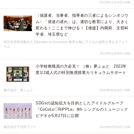
2023年11月24日 02時
〈保護者、当事者、指導者の三者によるシンポジウ
ム〉「発達の遅れ」は、適切な教育により、大きく
変わる！ここまで伸びる！【後援】内閣府、文部科
学省、埼玉県など
特定非営利活動法人 Education in Ourselves 教育を軸に子どもの成長を考えるフォー
ラム
2023年01月06日 04時
小学校教職員の方必見！ （株）夢ふぉと 2022年
度1/2成人式の特別無償授業カリキュラムサポート
株式会社 夢ふぉと
2022年08月26日 05時
SDGsの認知拡大を目的としたアイドルグループ
『CoCoLo♡RiPPLe』4th シングルのミュージック
ビデオが5月27日に公開
株式会社千代田ラフト
2022年05月24日 01時