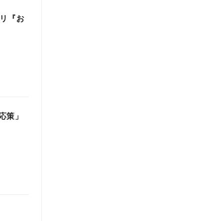
プリ『お
応策」