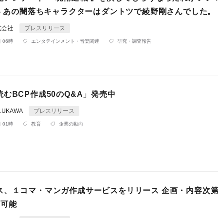
 - あの闇落ちキャラクターはダントツで綾野剛さんでした。
式会社
プレスリリース
 06時
エンタテインメント・音楽関連
研究・調査報告
むBCP作成50のQ&A」発売中
UKAWA
プレスリリース
 01時
教育
企業の動向
ス、１コマ・マンガ作成サービスをリリース 企画・内容次第
～可能