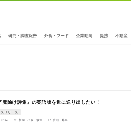
集
研究・調査報告
外食・フード
企業動向
提携
不動産
『魔除け詩集』の英語版を世に送り出したい！
レスリリース
 01時
新聞・出版・放送
告知・募集