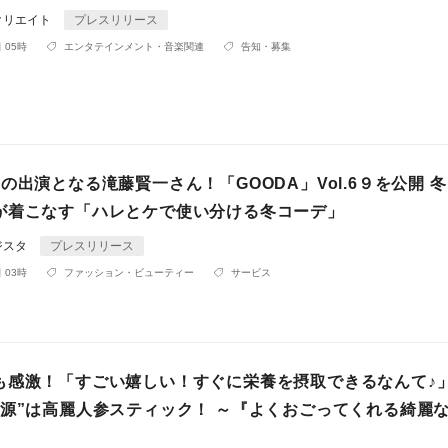
クリエイト
プレスリリース
 05時
エンタテインメント・音楽関連
告知・募集
の出演となる滝藤賢一さん！「GOODA」Vol.6９を公開 
が着こなす「ハレとケで使い分ける冬コーデ」
ジスタ
プレスリリース
 03時
ファッション・ビューティー
サービス
も感激！「すごい嬉しい！すぐに栄養を摂取できるなんて♪
の源”は高麗人参スティック！ ～『よくおごってくれる綺麗