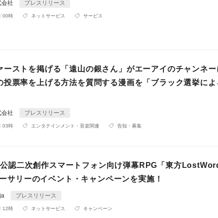
式会社
プレスリリース
 00時
ネットサービス
サービス
ァーストを掲げる「遠山の銀さん」がエーアイのチャンネー
の投票率を上げる方法を質問する漫画を「ブラック選挙によ
式会社
プレスリリース
 03時
エンタテインメント・音楽関連
告知・募集
ect公認二次創作スマートフォン向け弾幕RPG「東方LostWor
ニバーサリーのイベント・キャンペーンを実施！
ja
プレスリリース
 12時
ネットサービス
キャンペーン