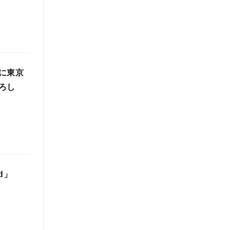
に東京
ろし
d」