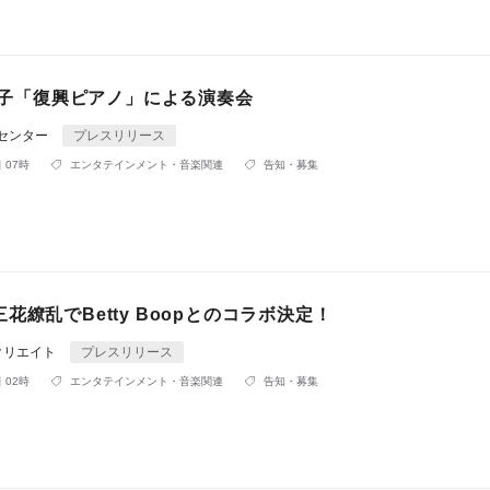
松陽子「復興ピアノ」による演奏会
Rセンター
プレスリリース
 07時
エンタテインメント・音楽関連
告知・募集
花繚乱でBetty Boopとのコラボ決定！
クリエイト
プレスリリース
 02時
エンタテインメント・音楽関連
告知・募集