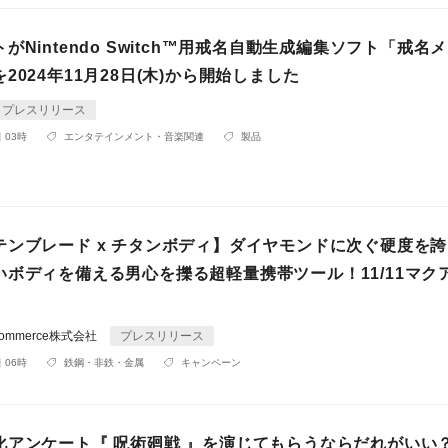
がNintendo Switch™用戒名自動生成編集ソフト「戒名
2024年11月28日(木)から開始しました
プレスリリース
 03時
エンタテインメント・音楽関連
製品
テンブレード x チタンボディ】ダイヤモンドに次ぐ硬度を
いボディを備える男心を擽る超軽量携帯ツール！11/11マク
bal Commerce株式会社
プレスリリース
 06時
鉄鋼・非鉄・金属
キャンペーン
化アンケート『 呪術廻戦 』を演じてもらうならだれがいい