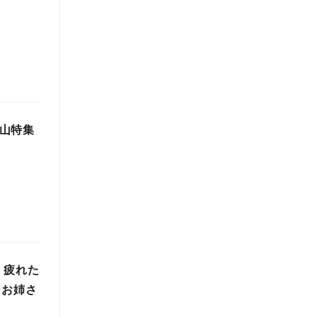
冬山特集
」疲れた
なお姉さ