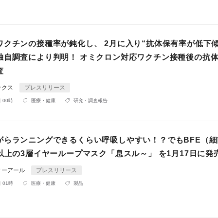
ワクチンの接種率が鈍化し、 2月に入り“抗体保有率が低下傾
独自調査により判明！ オミクロン対応ワクチン接種後の抗
査
ックス
プレスリリース
 00時
医療・健康
研究・調査報告
がらランニングできるくらい呼吸しやすい！？でもBFE（細
以上の3層イヤーループマスク「息スル～」 を1月17日に発
ィーアール
プレスリリース
 01時
医療・健康
製品