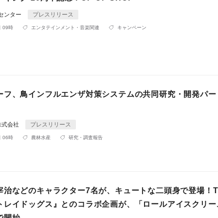
Rセンター
プレスリリース
 09時
エンタテインメント・音楽関連
キャンペーン
ーフ、鳥インフルエンザ対策システムの共同研究・開発パー
株式会社
プレスリリース
 06時
農林水産
研究・調査報告
宰治などのキャラクター7名が、キュートな二頭身で登場！T
トレイドッグス』とのコラボ企画が、「ロールアイスクリー
で開始