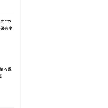
向”で
体保有率
菌ろ過
売