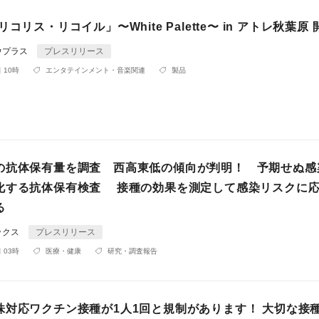
コリス・リコイル」〜White Palette〜 in アトレ秋葉原
ウプラス
プレスリリース
 10時
エンタテインメント・音楽関連
製品
の抗体保有量を調査 西高東低の傾向が判明！ 予期せぬ感
化する抗体保有検査 接種の効果を測定して感染リスクに
る
ックス
プレスリリース
 03時
医療・健康
研究・調査報告
株対応ワクチン接種が1人1回と規制があります！ 大切な接