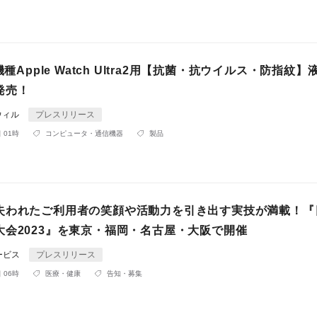
機種Apple Watch Ultra2用【抗菌・抗ウイルス・防指紋
発売！
ウィル
プレスリリース
 01時
コンピュータ・通信機器
製品
失われたご利用者の笑顔や活動力を引き出す実技が満載！『
大会2023』を東京・福岡・名古屋・大阪で開催
ービス
プレスリリース
 06時
医療・健康
告知・募集