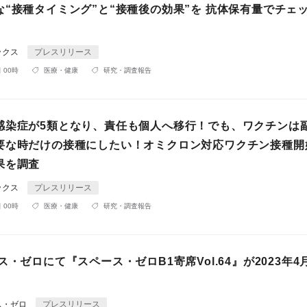
な“接種タイミング”と“接種後の効果”を 抗体保有量でチェ
ックス
プレスリリース
 00時
医療・健康
研究・調査報告
感染症が5類となり、責任も個人へ移行！でも、ワクチンは
要な時だけの接種にしたい！オミクロン対応ワクチン接種開
果を調査
ックス
プレスリリース
 00時
医療・健康
研究・調査報告
ス・ゼロにて『スペース・ゼロB1寄席Vol.64』が2023年4
ス・ゼロ
プレスリリース