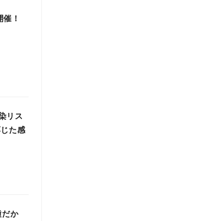
 開催！
染リス
応じた感
種だか