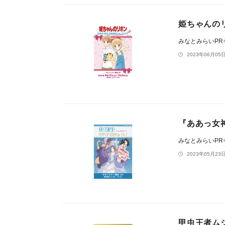
姫ちゃんのリボ
みなとみらいP
2023年06月05日
『ああっ女神
みなとみらいP
2023年05月23日
甲虫王者ムシキ