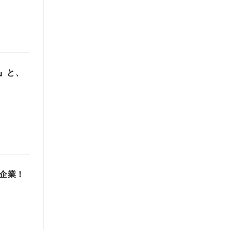
』と、
躍企業！