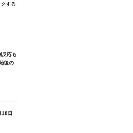
ックする
副反応も
始後の
月18日