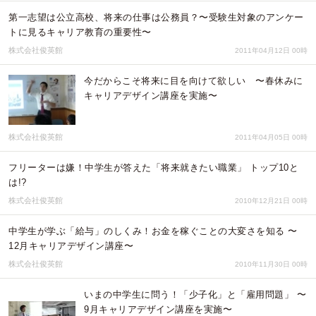
第一志望は公立高校、将来の仕事は公務員？〜受験生対象のアンケー
トに見るキャリア教育の重要性〜
株式会社俊英館
2011年04月12日 00時
今だからこそ将来に目を向けて欲しい 〜春休みに
キャリアデザイン講座を実施〜
株式会社俊英館
2011年04月05日 00時
フリーターは嫌！中学生が答えた「将来就きたい職業」 トップ10と
は!?
株式会社俊英館
2010年12月21日 00時
中学生が学ぶ「給与」のしくみ！お金を稼ぐことの大変さを知る 〜
12月キャリアデザイン講座〜
株式会社俊英館
2010年11月30日 00時
いまの中学生に問う！「少子化」と「雇用問題」 〜
9月キャリアデザイン講座を実施〜