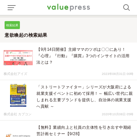
検索結果
意欲喚起の検索結果
【9月14日開催】主婦ママのツボは〇〇にあり！
『心理』『行動』『購買』3つのインサイトの活用
法とは？
株式会社アイズ
2023年08月31日 00時
「ストリートファイター」シリーズが大阪府による
就業支援イベントに初めて採用！～ 幅広い世代に親
しまれる主要ブランドを提供し、自治体の就業支援
へ貢献 ～
株式会社 カプコン
2020年10月08日 05時
【無料】業績向上と社員の主体性を引き出す中期経
営計画セミナー【9/28】