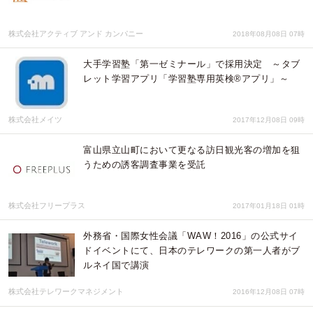
株式会社アクティブ アンド カンパニー
2018年08月08日 07時
大手学習塾「第一ゼミナール」で採用決定 ～タブ
レット学習アプリ「学習塾専用英検®アプリ」～
株式会社メイツ
2017年12月08日 09時
富山県立山町において更なる訪日観光客の増加を狙
うための誘客調査事業を受託
株式会社フリープラス
2017年01月18日 01時
外務省・国際女性会議「WAW！2016」の公式サイ
ドイベントにて、日本のテレワークの第一人者がブ
ルネイ国で講演
株式会社テレワークマネジメント
2016年12月08日 07時