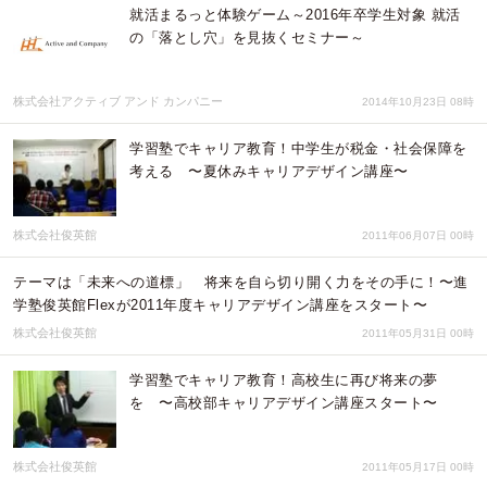
就活まるっと体験ゲーム～2016年卒学生対象 就活
の「落とし穴」を見抜くセミナー～
株式会社アクティブ アンド カンパニー
2014年10月23日 08時
学習塾でキャリア教育！中学生が税金・社会保障を
考える 〜夏休みキャリアデザイン講座〜
株式会社俊英館
2011年06月07日 00時
テーマは「未来への道標」 将来を自ら切り開く力をその手に！〜進
学塾俊英館Flexが2011年度キャリアデザイン講座をスタート〜
株式会社俊英館
2011年05月31日 00時
学習塾でキャリア教育！高校生に再び将来の夢
を 〜高校部キャリアデザイン講座スタート〜
株式会社俊英館
2011年05月17日 00時