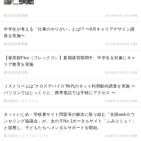
株式会社俊英館
2010年09月14日 00時
中学生が考える「仕事のやりがい」とは!? 〜9月キャリアデザイン講
座を実施〜
株式会社俊英館
2010年09月06日 23時
【俊英館Flex（フレックス）】夏期講習期間中、中学生を対象にキャ
リア教育を実施
株式会社俊英館
2010年07月01日 04時
Ｊストリームは“クロスデバイス”時代のネット利用動向調査を実施 〜
パソコンではじっくりと、携帯電話では手軽にアクセス 〜
株式会社Ｊストリーム
2008年12月19日 06時
ネットいじめ・学校裏サイト問題等の解決に取り組む「全国webカウ
ンセリング協議会」が、女の子No.1ポータルサイト「ふみコミュ！」
と提携し、子どもたちへメンタルサポートを開始。
株式会社シンクプロジェクト
2008年07月08日 00時