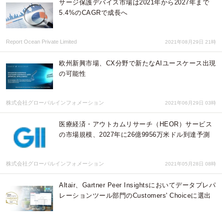
サージ保護デバイス市場は2021年から2027年まで
5.4%のCAGRで成長へ
Report Ocean Private Limited
2021年08月29日 21時
欧州新興市場、CX分野で新たなAIユースケース出現
の可能性
株式会社グローバルインフォメーション
2021年06月29日 03時
医療経済・アウトカムリサーチ（HEOR）サービス
の市場規模、2027年に26億9956万米ドル到達予測
株式会社グローバルインフォメーション
2021年05月28日 08時
Altair、Gartner Peer Insightsにおいてデータプレパ
レーションツール部門のCustomers' Choiceに選出