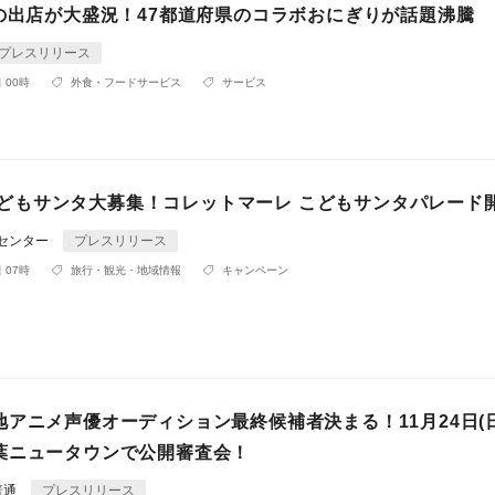
での出店が大盛況！47都道府県のコラボおにぎりが話題沸騰
プレスリリース
 00時
外食・フードサービス
サービス
土)こどもサンタ大募集！コレットマーレ こどもサンタパレード
Rセンター
プレスリリース
 07時
旅行・観光・地域情報
キャンペーン
アニメ声優オーディション最終候補者決まる！11月24日(
葉ニュータウンで公開審査会！
普通
プレスリリース