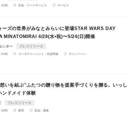
 02時
外食・フードサービス
サービス
ーズの世界がみなとみらいに登場STAR WARS DAY
 MINATOMIRAI 4/29(水•祝)〜5/24(日)開催
Rセンター
プレスリリース
 01時
エンタテインメント・音楽関連
キャンペーン
“想いを結ぶ”ふたつの贈り物を提案手づくりを贈る。いっし
ハンドメイド体験
院
プレスリリース
 04時
教育
告知・募集