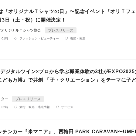
日は「オリジナルＴシャツの日」〜記念イベント「オリＴフェ
5月3日（土・祝）に開催決定！
本オリジナルＴシャツ協会
プレスリリース
 01時
ファッション・ビューティー
告知・募集
デジタルツイン×プロから学ぶ職業体験の3社がEXPO202
こども万博』で共創 「子・クリエーション」をテーマに子
スター
プレスリリース
 02時
旅行・観光・地域情報
サービス
チンカー『米マニア』、西梅田 PARK CARAVAN〜UME