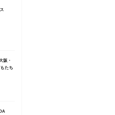
ス
5大阪・
どもたち
DA