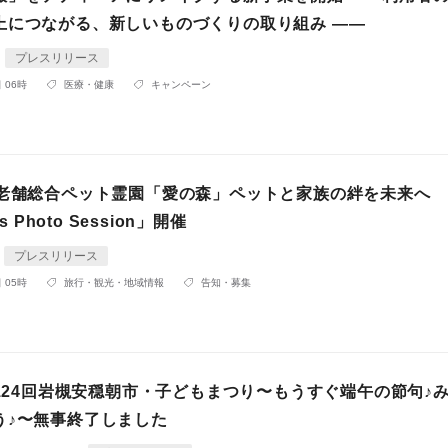
上につながる、新しいものづくりの取り組み ――
プレスリリース
 06時
医療・健康
キャンペーン
年老舗総合ペット霊園「愛の森」ペットと家族の絆を未来へ
as Photo Session」開催
プレスリリース
 05時
旅行・観光・地域情報
告知・募集
第124回岩槻安穏朝市・子どもまつり〜もうすぐ端午の節句♪
う♪〜無事終了しました