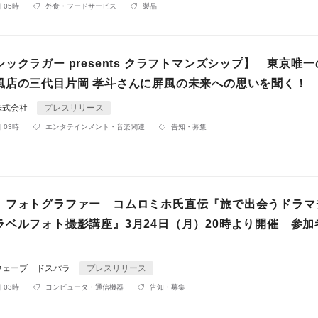
 05時
外食・フードサービス
製品
ックラガー presents クラフトマンズシップ】 東京唯
風店の三代目片岡 孝斗さんに屏風の未来への思いを聞く！
株式会社
プレスリリース
 03時
エンタテインメント・音楽関連
告知・募集
】フォトグラファー コムロミホ氏直伝『旅で出会うドラマ
ラベルフォト撮影講座』3月24日（月）20時より開催 参加
ウェーブ ドスパラ
プレスリリース
 03時
コンピュータ・通信機器
告知・募集