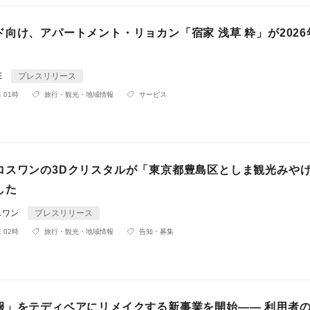
向け、アパートメント・リョカン「宿家 浅草 粋」が2026
E
プレスリリース
 01時
旅行・観光・地域情報
サービス
ロスワンの3Dクリスタルが「東京都豊島区としま観光みや
した
スワン
プレスリリース
 02時
旅行・観光・地域情報
告知・募集
服」をテディベアにリメイクする新事業を開始―― 利用者