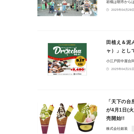
岩槻は朝市から
2025年04月29日
田植え＆泥ん
ャ）」とし
小江戸田中屋合
2025年04月21日
「天下の台
が4月1日
売開始!!
株式会社銀装