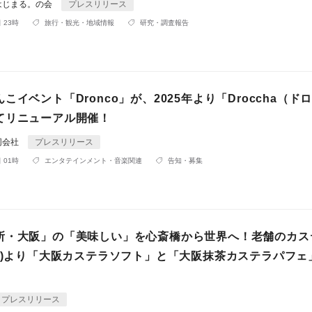
はじまる。の会
プレスリリース
 23時
旅行・観光・地域情報
研究・調査報告
こイベント「Dronco」が、2025年より「Droccha（ド
てリニューアル開催！
同会社
プレスリリース
 01時
エンタテインメント・音楽関連
告知・募集
所・大阪」の「美味しい」を心斎橋から世界へ！老舗のカス
(火)より「大阪カステラソフト」と「大阪抹茶カステラパフェ
プレスリリース