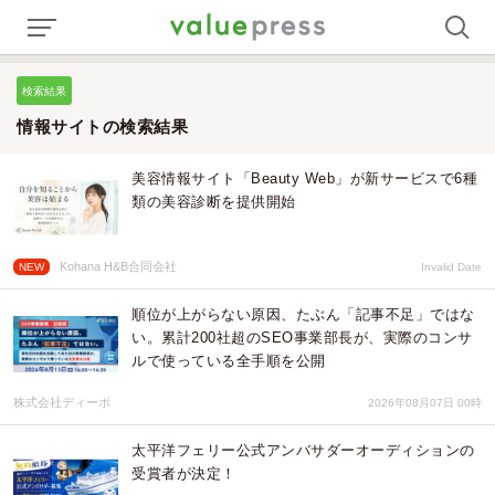
検索結果
情報サイトの検索結果
美容情報サイト「Beauty Web」が新サービスで6種
類の美容診断を提供開始
Kohana H&B合同会社
NEW
Invalid Date
順位が上がらない原因、たぶん「記事不足」ではな
い。累計200社超のSEO事業部長が、実際のコンサ
ルで使っている全手順を公開
株式会社ディーボ
2026年08月07日 00時
太平洋フェリー公式アンバサダーオーディションの
受賞者が決定！