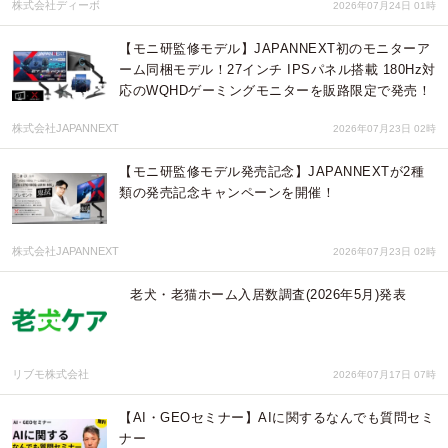
株式会社ディーボ
2026年07月24日 01時
【モニ研監修モデル】JAPANNEXT初のモニターア
ーム同梱モデル！27インチ IPSパネル搭載 180Hz対
応のWQHDゲーミングモニターを販路限定で発売！
株式会社JAPANNEXT
2026年07月23日 02時
【モニ研監修モデル発売記念】JAPANNEXTが2種
類の発売記念キャンペーンを開催！
株式会社JAPANNEXT
2026年07月23日 02時
老犬・老猫ホーム入居数調査(2026年5月)発表
リブモ株式会社
2026年07月17日 07時
【AI・GEOセミナー】AIに関するなんでも質問セミ
ナー