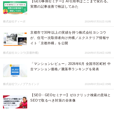
【GEO事例セミナー】AI引用率はここまで変わる。
実際の記事改善で検証してみた
株式会社ディーボ
2026年07月31日 01時
京都市で30年以上の実績を持つ株式会社ヨシコウ
が、住宅一次取得者向け外構／エクステリア情報サ
イト「京都外構」を公開
株式会社ヨシコウ(京都外構)
2026年07月28日 02時
「マンションレビュー」2026年6月 全国市区町村 中
古マンション価格／騰落率ランキングを発表
株式会社ワンノブアカインド
2026年07月24日 05時
【SEO・GEOセミナー】ゼロクリック検索の意味と
SEOで取るべき対策の全体像