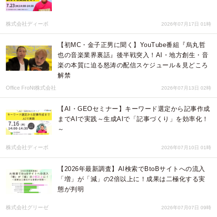
株式会社ディーボ
2026年07月17日 01時
【初MC・金子正男に聞く】YouTube番組『烏丸哲
也の音楽業界裏話』後半戦突入！AI・地方創生・音
楽の本質に迫る怒涛の配信スケジュール＆見どころ
解禁
Office FroNt株式会社
2026年07月13日 02時
【AI・GEOセミナー】キーワード選定から記事作成
までAIで実践～生成AIで「記事づくり」を効率化！
～
株式会社ディーボ
2026年07月10日 01時
【2026年最新調査】AI検索でBtoBサイトへの流入
「増」が「減」の2倍以上に！成果は二極化する実
態が判明
株式会社グリーゼ
2026年07月07日 09時