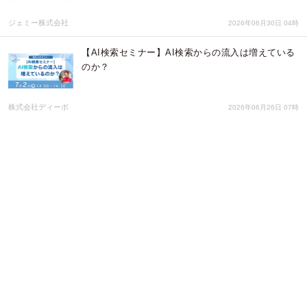
ジェミー株式会社
2026年06月30日 04時
【AI検索セミナー】AI検索からの流入は増えている
のか？
株式会社ディーボ
2026年06月26日 07時
「マンションレビュー」2026年5月 全国市区町村 中
古マンション価格／騰落率ランキングを発表
株式会社ワンノブアカインド
2026年06月26日 05時
キーワードファインダー、新プラン「GEOライト」
を発売！SEOで見つかり、AIに紹介されるサイト
へ。GEOとSEOを一括診断
株式会社ディーボ
2026年06月25日 04時
内野4冠「積み重ねを世界へつなげる」全日本選手