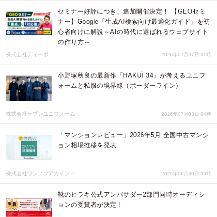
セミナー好評につき、追加開催決定！ 【GEOセミ
ナー】Google「生成AI検索向け最適化ガイド」を初
心者向けに解説～AIの時代に選ばれるウェブサイト
の作り方～
株式会社ディーボ
2026年07月07日 01時
小野塚秋良の最新作「HAKUÏ 34」が考えるユニフ
ォームと私服の境界線（ボーダーライン）
株式会社セブンユニフォーム
2026年07月03日 04時
「マンションレビュー」2026年5月 全国中古マンシ
ョン相場推移を発表
株式会社ワンノブアカインド
2026年06月30日 05時
靴のヒラキ公式アンバサダー2部門同時オーディシ
ョンの受賞者が決定！