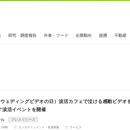
集
研究・調査報告
外食・フード
企業動向
提携
不動産
ト
（ウェディングビデオの日）涙活カフェで泣ける感動ビデオ
す涙活イベントを開催
かね
プレスリリース
 06時
エンタテインメント・音楽関連
サービス