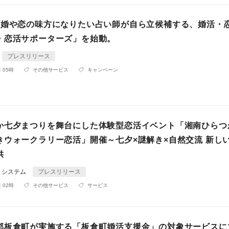
結婚や恋の味方になりたい占い師が自ら立候補する、婚活・
・恋活サポーターズ」を始動。
プレスリリース
 05時
その他サービス
キャンペーン
か七夕まつりを舞台にした体験型恋活イベント「湘南ひらつ
きウォークラリー恋活」開催～七夕×謎解き×自然交流 新し
供
トシステム
プレスリリース
 02時
その他サービス
サービス
郡板倉町が実施する「板倉町婚活支援金」の対象サービスに