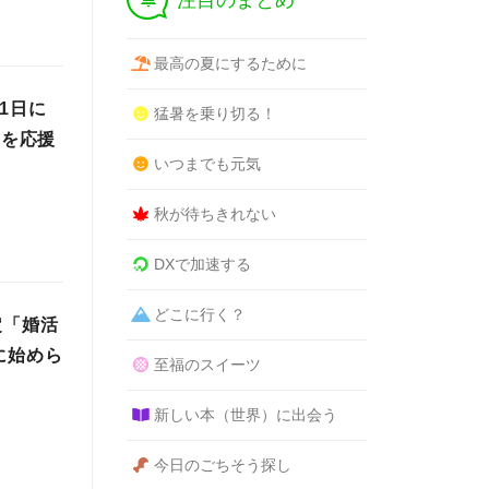
注目のまとめ
最高の夏にするために
1日に
猛暑を乗り切る！
歩を応援
いつまでも元気
秋が待ちきれない
DXで加速する
どこに行く？
定「婚活
に始めら
至福のスイーツ
新しい本（世界）に出会う
今日のごちそう探し