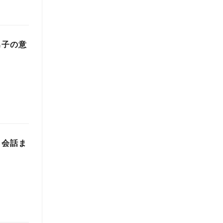
男子の意
ら会話ま