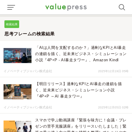
検索結果
思考フレームの検索結果
「AIは人間を支配するのか？」過剰なKPIとAI暴走
の連鎖を描く、近未来ビジネス・シミュレーション
小説『4P+P - AI暴走タワー』、Amazon Kindl
イノベーティブジャパン株式会社
2025年12月19日 05時
【明日リリース】過剰なKPIとAI暴走の連鎖を描
く、近未来ビジネス・シミュレーション小説
『4P+P ～AI 暴走タワー』
イノベーティブジャパン株式会社
2025年12月05日 02時
スマホで学ぶ動画講座『緊張を味方に！会議・プレ
ゼンの苦手克服講座』をリリースいたしました｜緊