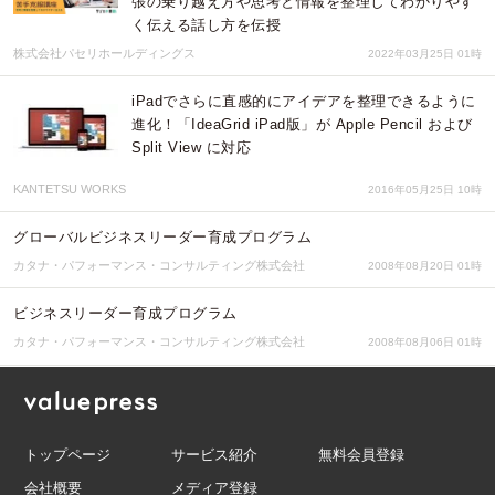
張の乗り越え方や思考と情報を整理してわかりやす
く伝える話し方を伝授
株式会社パセリホールディングス
2022年03月25日 01時
iPadでさらに直感的にアイデアを整理できるように
進化！「IdeaGrid iPad版」が Apple Pencil および
Split View に対応
KANTETSU WORKS
2016年05月25日 10時
グローバルビジネスリーダー育成プログラム
カタナ・パフォーマンス・コンサルティング株式会社
2008年08月20日 01時
ビジネスリーダー育成プログラム
カタナ・パフォーマンス・コンサルティング株式会社
2008年08月06日 01時
トップページ
サービス紹介
無料会員登録
会社概要
メディア登録