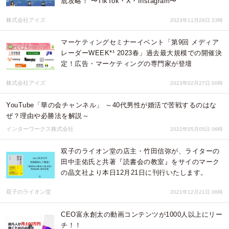
底攻略！ 〜TikTok・X・Instagram〜
株式会社アイズ
2023年11月28日 23時
マーケティングセミナーイベント「第9回 メディア
レーダーWEEK*¹ 2023春」過去最大規模での開催決
定！広告・マーケティングの専門家が登壇
株式会社アイズ
2023年02月27日 00時
YouTube「華の会チャンネル」 ～40代男性が婚活で苦戦するのはな
ぜ？理由や必勝法を解説～
インターワークス株式会社
2022年05月05日 06時
双子のライオン堂の店主・竹田信弥が、ライターの
田中圭佑氏と共著『読書会の教室』をサイのマーク
の晶文社より本日12月21日に刊行いたします。
双子のライオン堂
2021年12月21日 06時
CEO富永創太の動画コンテンツが1000人以上にリー
チ！！