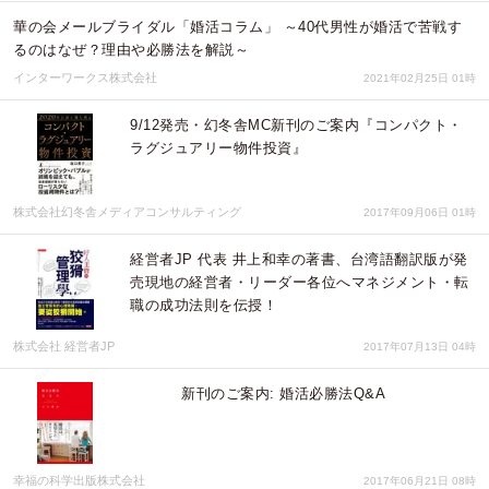
華の会メールブライダル「婚活コラム」 ～40代男性が婚活で苦戦す
るのはなぜ？理由や必勝法を解説～
インターワークス株式会社
2021年02月25日 01時
9/12発売・幻冬舎MC新刊のご案内『コンパクト・
ラグジュアリー物件投資』
株式会社幻冬舎メディアコンサルティング
2017年09月06日 01時
経営者JP 代表 井上和幸の著書、台湾語翻訳版が発
売現地の経営者・リーダー各位へマネジメント・転
職の成功法則を伝授！
株式会社 経営者JP
2017年07月13日 04時
新刊のご案内: 婚活必勝法Q&A
幸福の科学出版株式会社
2017年06月21日 08時