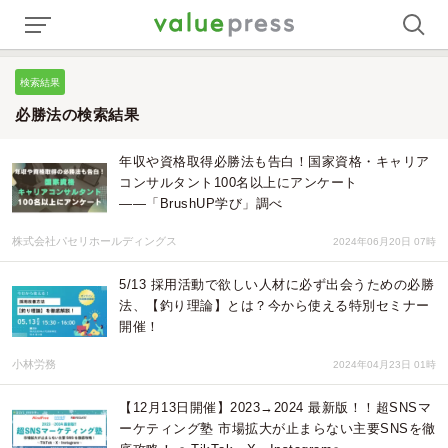
検索結果
必勝法の検索結果
年収や資格取得必勝法も告白！国家資格・キャリア
コンサルタント100名以上にアンケート
――「BrushUP学び」調べ
株式会社パセリホールディングス
2024年06月20日 07時
5/13 採用活動で欲しい人材に必ず出会うための必勝
法、【釣り理論】とは？今から使える特別セミナー
開催！
小林労務
2024年04月23日 01時
【12月13日開催】2023→2024 最新版！！超SNSマ
ーケティング塾 市場拡大が止まらない主要SNSを徹