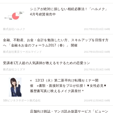
シニアが絶対に損しない相続必勝法！「ハルメク」
4月号絶賛発売中
株式会社ハルメク
2017年03月10日 04時
金融、不動産、お金・会計を勉強したい方、スキルアップを目指す方
へ 「金融＆お金のフォーラム2017（春）」 開催
株式会社東京リーガルマインド
2017年03月03日 04時
受講者1万人超の人気講師が教えるモテるための恋愛コン
株式会社コミズマ
2017年01月19日 04時
« 12/13（火）第二新卒向け転職セミナー開
催 »書類・面接対策をプロが伝授！▼女性必見▼
履歴書写真に映えるメイク講座付＊
SBIビジネスサポート株式会社
2016年12月06日 04時
店舗向け雑誌・マンガ読み放題サービス「ビューン