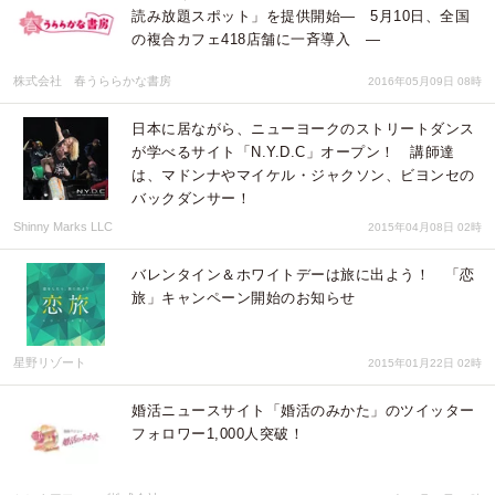
読み放題スポット」を提供開始― 5月10日、全国
の複合カフェ418店舗に一斉導入 ―
株式会社 春うららかな書房
2016年05月09日 08時
日本に居ながら、ニューヨークのストリートダンス
が学べるサイト「N.Y.D.C」オープン！ 講師達
は、マドンナやマイケル・ジャクソン、ビヨンセの
バックダンサー！
Shinny Marks LLC
2015年04月08日 02時
バレンタイン＆ホワイトデーは旅に出よう！ 「恋
旅」キャンペーン開始のお知らせ
星野リゾート
2015年01月22日 02時
婚活ニュースサイト「婚活のみかた」のツイッター
フォロワー1,000人突破！