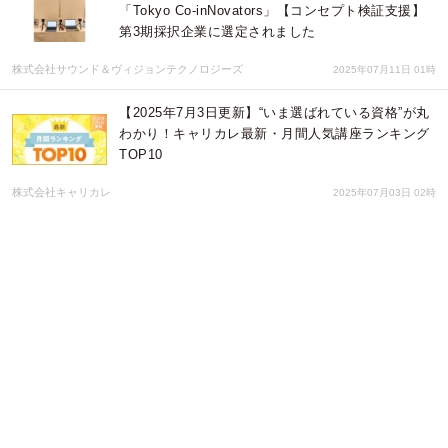
「Tokyo Co-inNovators」【コンセプト検証支援】
第3期採択企業に選定されました
株式会社サウンド＆ヴィジョンテクノロジーズ
2025年07月11日 01時
【2025年7月3日更新】“いま選ばれている資格”が丸
わかり！キャリカレ最新・月間人気講座ランキング
TOP10
株式会社キャリカレ
2025年07月03日 02時
「ペット看取り士」資格、LECが新規開講～愛する
ペットの“最期のとき”に寄り添う学びを提供～
株式会社東京リーガルマインド
2025年06月20日 06時
子どもと地域の“こころとウェルネス“を育む新たな
試み——日米の専門家と体験するコミュニティーメ
ンタルヘルス啓蒙イベントを開催！
メンタルヘルス環境向上プロジェクト
2025年05月30日 06時