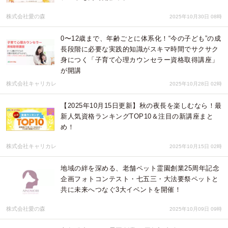
株式会社愛の森
2025年10月30日 08時
0〜12歳まで、年齢ごとに体系化！“今の子ども”の成
長段階に必要な実践的知識がスキマ時間でサクサク
身につく「子育て心理カウンセラー資格取得講座」
が開講
株式会社キャリカレ
2025年10月28日 02時
【2025年10月15日更新】秋の夜長を楽しむなら！最
新人気資格ランキングTOP10＆注目の新講座まと
め！
株式会社キャリカレ
2025年10月15日 02時
地域の絆を深める、老舗ペット霊園創業25周年記念
企画フォトコンテスト・七五三・大法要祭ペットと
共に未来へつなぐ3大イベントを開催！
株式会社愛の森
2025年10月09日 09時