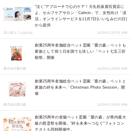
”泣く”アプローチで心のケア！大丸松坂屋百貨店に
よ、セルフケアサロン「Calmin」で、女性向け「涙
活」オンラインサービスを11月7日(いいなみだの日)
から提供
涙と旅カフェあかね
2025年11月07日 10時
創業25周年老舗総合ペット霊園「愛の森」ペットも
家族として祝う日全国でも珍しい「ペット七五三祈
願祭」開催
株式会社愛の森
2025年11月06日 05時
創業25周年老舗総合ペット霊園「愛の森」ペットと
家族の絆を未来へ「Christmas Photo Session」開
催
株式会社愛の森
2025年11月06日 05時
創業25周年の老舗ペット霊園「愛の森」が県内最大
級の慰霊祭を開催。“絆を未来へつなぐ”フォトコン
テストも同時開催中。