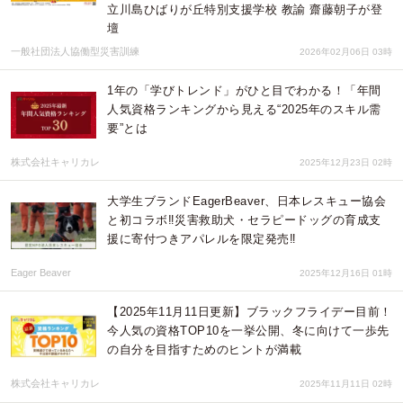
立川島ひばりが丘特別支援学校 教諭 齋藤朝子が登
壇
一般社団法人協働型災害訓練
2026年02月06日 03時
1年の「学びトレンド」がひと目でわかる！「年間
人気資格ランキングから見える“2025年のスキル需
要”とは
株式会社キャリカレ
2025年12月23日 02時
大学生ブランドEagerBeaver、日本レスキュー協会
と初コラボ‼️災害救助犬・セラピードッグの育成支
援に寄付つきアパレルを限定発売‼️
Eager Beaver
2025年12月16日 01時
【2025年11月11日更新】ブラックフライデー目前！
今人気の資格TOP10を一挙公開、冬に向けて一歩先
の自分を目指すためのヒントが満載
株式会社キャリカレ
2025年11月11日 02時