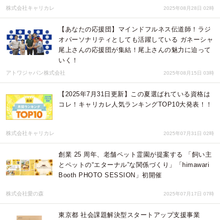
株式会社キャリカレ
2025年08月28日 02時
【あなたの応援団】マインドフルネス伝道師！ラジ
オパーソナリティとしても活躍している ガネーシャ
尾上さんの応援団が集結！尾上さんの魅力に迫って
いく！
アトワジャパン株式会社
2025年08月15日 03時
【2025年7月31日更新】この夏選ばれている資格は
コレ！キャリカレ人気ランキングTOP10大発表！！
株式会社キャリカレ
2025年07月31日 02時
創業 25 周年、老舗ペット霊園が提案する 「飼い主
とペットの“エターナル”な関係づくり」「himawari
Booth PHOTO SESSION」初開催
株式会社愛の森
2025年07月17日 07時
東京都 社会課題解決型スタートアップ支援事業