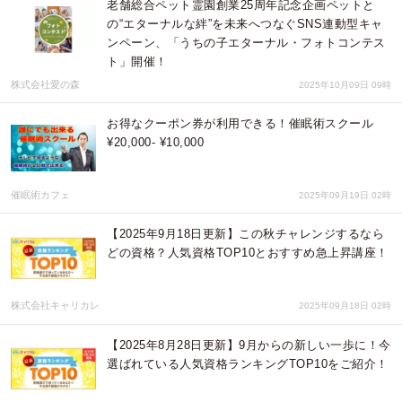
老舗総合ペット霊園創業25周年記念企画ペットと
の“エターナルな絆”を未来へつなぐSNS連動型キャ
ンペーン、「うちの子エターナル・フォトコンテス
ト」開催！
株式会社愛の森
2025年10月09日 09時
お得なクーポン券が利用できる！催眠術スクール
¥20,000- ¥10,000
催眠術カフェ
2025年09月19日 02時
【2025年9月18日更新】この秋チャレンジするなら
どの資格？人気資格TOP10とおすすめ急上昇講座！
株式会社キャリカレ
2025年09月18日 02時
【2025年8月28日更新】9月からの新しい一歩に！今
選ばれている人気資格ランキングTOP10をご紹介！