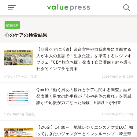
検索結果
心のケアの検索結果
【悲嘆ケアに活路】余命宣告や自我喪失に直面する
人が本人の意志で「生きた証」を準備するレジンオ
ブジェ「CBY旅立ち版」発表！自己尊厳と絆を護る
社会的インフラを提案
セブンパワーズ・ラボ
2026年08月04日 01時
Qoo10「働く男女の疲れとケアに関する調査」結果
発表働く男女の約半数が「心や身体の疲れ」を実感
誰かの応援が力になった経験、6割以上が回答
eBay Japan合同会社
2026年04月24日 02時
【2/6金】14:00～ 地域レジリエンスと防災DX】知
っておきたいジェンダーとインクルーシブ 埼玉県