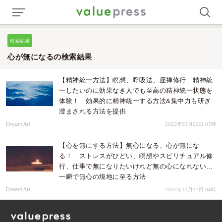
検索結果
心が無になるの検索結果
【精神統一方法】瞑想、呼吸法、座禅修行…精神統
一したいのに効果なき人でも至高の精神統一状態を
体験！ 効果的に精神統一する方法&集中力も研ぎ
澄まされる方法を提供
Dream Art
2023年03月22日 07時
【心を無にする方法】無心になる、心が無にな
る！ ストレスがひどい、瞑想やスピリチュアル修
行、仕事で無になりたいけれど無の心になれない…
一瞬で無心の境地に至る方法
Dream Art
2022年11月17日 04時