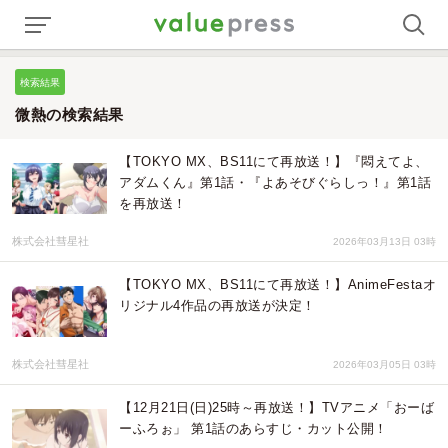
検索結果
微熱の検索結果
【TOKYO MX、BS11にて再放送！】『悶えてよ、
アダムくん』第1話・『よあそびぐらしっ！』第1話
を再放送！
株式会社彗星社
2026年03月13日 03時
【TOKYO MX、BS11にて再放送！】AnimeFestaオ
リジナル4作品の再放送が決定！
株式会社彗星社
2026年03月05日 03時
【12月21日(日)25時～再放送！】TVアニメ「おーば
ーふろぉ」 第1話のあらすじ・カット公開！