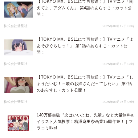
【TOKYO MX、BS11にて再放送！】TVアニメ「悶
えてよ、アダムくん」 第4話のあらすじ・カット公
開！
株式会社彗星社
2025年09月12日 06時
【TOKYO MX、BS11にて再放送！】TVアニメ『よ
あそびぐらしっ！』 第1話のあらすじ・カット公
開！
株式会社彗星社
2025年09月12日 03時
【TOKYO MX、BS11にて再放送！】TVアニメ「し
ょうたいむ！～歌のお姉さんだってしたい」 第2話
のあらすじ・カット公開！
株式会社彗星社
2025年09月05日 06時
140万部突破『次はいいよね、先輩』など大量無料&
イラスト人気投票！梅澤麻里奈画業15周年祭！｜フ
ラコミlike!