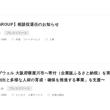
 GROUP】相談役退任のお知らせ
ル
プレスリリース
 08時
外食・フードサービス
人事
ブウェル 大阪府寝屋川市へ寄付（企業版ふるさと納税）を実
創出と多様な人材の育成・確保を推進する事業」を支援〜
ェル
プレスリリース
 08時
ビジネス・人事サービス
企業の動向