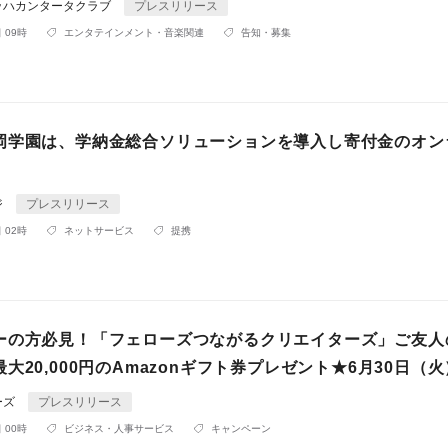
ッハカンタータクラブ
プレスリリース
 09時
エンタテインメント・音楽関連
告知・募集
岡学園は、学納金総合ソリューションを導入し寄付金のオン
ジ
プレスリリース
 02時
ネットサービス
提携
ーの方必見！「フェローズつながるクリエイターズ」ご友人
大20,000円のAmazonギフト券プレゼント★6月30日（
ーズ
プレスリリース
 00時
ビジネス・人事サービス
キャンペーン