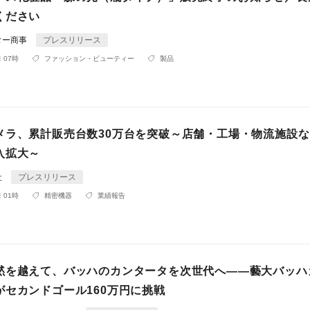
ください
ター商事
プレスリリース
 07時
ファッション・ビューティー
製品
メラ、累計販売台数30万台を突破～店舗・工場・物流施設
入拡大～
社
プレスリリース
 01時
精密機器
業績報告
黙を越えて、バッハのカンタータを次世代へ——藝大バッハ
がセカンドゴール160万円に挑戦