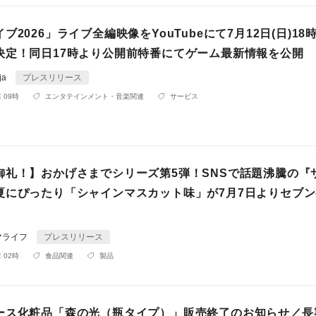
ブ2026」ライブ全編映像をYouTubeにて7月12日(日)18
決定！同日17時より公開前特番にてゲーム最新情報を公開
ja
プレスリリース
 09時
エンタテインメント・音楽関連
サービス
御礼！】おかげさまでシリーズ第5弾！SNSで話題沸騰の『
夏にぴったり「シャインマスカット味」が7月7日よりセブン
マライフ
プレスリリース
 02時
食品関連
製品
ース化粧品「森の光（瓶タイプ）」販売終了のお知らせ／長