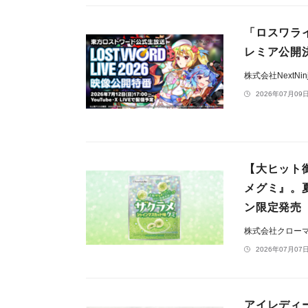
「ロスワライ
レミア公開
株式会社NextNin
2026年07月09日
【大ヒット
メグミ』。
ン限定発売
株式会社クロー
2026年07月07日
アイレディ