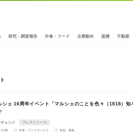
集
研究・調査報告
外食・フード
企業動向
提携
不動産
ット
シェ 16周年イベント「マルシェのことを色々（1616）知
す
ルチェンジ
プレスリリース
 01時
外食・フードサービス
告知・募集