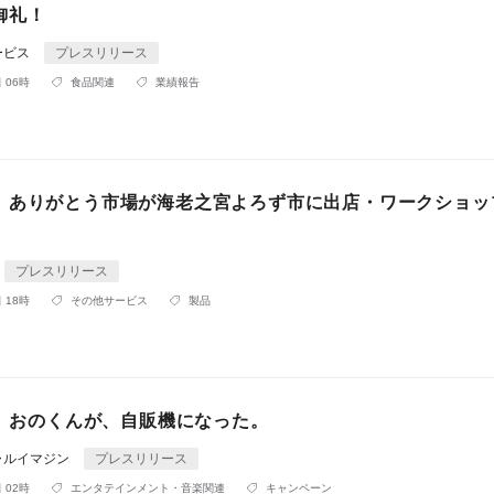
御礼！
ービス
プレスリリース
 06時
食品関連
業績報告
】ありがとう市場が海老之宮よろず市に出店・ワークショッ
プレスリリース
 18時
その他サービス
製品
に、おのくんが、自販機になった。
ャルイマジン
プレスリリース
 02時
エンタテインメント・音楽関連
キャンペーン