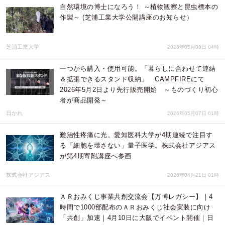
自然環境の博士になろう！ ～植物観察と昆虫標本の
作製～ (芝浦工業大学公開講座のお知らせ）
芝浦工業大学
2026年05月08日 04時
一つから購入・使用可能。「暮らしに合わせて連結
＆拡張できるスタンド収納」 CAMPFIREにて
2026年5月2日より先行販売開始 ～ものづくり初心
者が商品開発～
日かれ
2026年05月07日 01時
難治性疼痛に光。愛知医科大学が4期連続で注目す
る「細胞を壊さない」量子医学。株式会社アジアス
が第4期寄附講座へ参画
株式会社アジアス
2026年04月21日 01時
ＡＲおみくじ事業共創交流会【万博レガシー】｜4
時間で1000部配布のＡＲおみくじ社会実装に向け
「共創」加速｜4月10日に大阪でイベント開催｜日