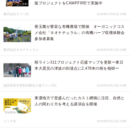
版プロジェクトをCAMPFIREで実施中
株式会社ライツ社
2026年07月02日 05時
善玉菌が豊富な有機農場で開催 オーガニックコス
メ会社「ネオナチュラル」の有機ハーブ収穫体験会
参加者募集
株式会社ネオナチュラル
2026年05月14日 03時
桜ライン311プロジェクト応援マップを更新ー東日
本大震災の津波の到達点に2,478本の桜を植樹ー
認定特定非営利活動法人桜ライン311
2026年05月13日 04時
東濃地方で昔盛んだったカスミ網猟に注目、自然と
人の関わり方を考える講演会を開催
イトナ社
2026年05月13日 00時