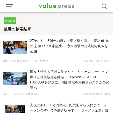
検索結果
後世の検索結果
27年ぶり、346年の歴史を受け継ぐ塩川・新名伝 無
外流 第17代宗家誕生──宗家継承の公式記録映像を
公開
国際居合道連盟鵬玉会 -無外流居合-
2026年07月13日 00時
国立大学法人信州大学アクア・リジェネレーション
機構と連携協定を締結～Lakeside villa SUI
HAKUBAを起点に、個別分散型水循環システムの実
証へ
扉ホールディングス株式会社
2026年07月07日 02時
支援総額1,000万円突破。紀元前から現代まで、ラ
ーメンのすべてを解き明かす、『ラーメン全史』出