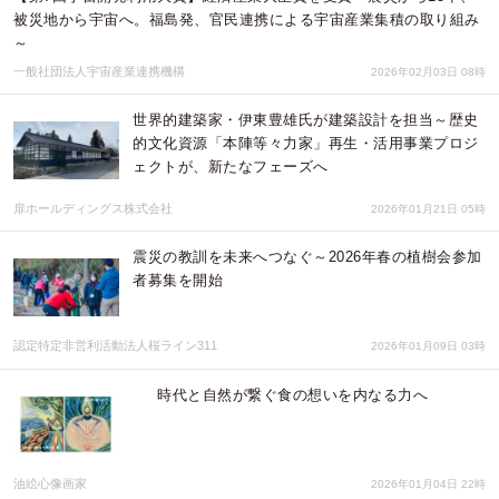
被災地から宇宙へ。福島発、官民連携による宇宙産業集積の取り組み
～
一般社団法人宇宙産業連携機構
2026年02月03日 08時
世界的建築家・伊東豊雄氏が建築設計を担当～歴史
的文化資源「本陣等々力家」再生・活用事業プロジ
ェクトが、新たなフェーズへ
扉ホールディングス株式会社
2026年01月21日 05時
震災の教訓を未来へつなぐ～2026年春の植樹会参加
者募集を開始
認定特定非営利活動法人桜ライン311
2026年01月09日 03時
時代と自然が繋ぐ食の想いを内なる力へ
油絵心像画家
2026年01月04日 22時