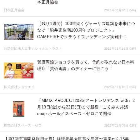
本正月協会
日本正月協会
2026年03月26日 04時
【残り1週間】100年続くヴォーリズ建築を未来につ
なぐ「駒井家住宅100周年プロジェクト」｜
CAMPFIREでクラウドファンディング実施中！
公益財団法人日本ナショナルトラスト
2026年03月18日 08時
賛否両論ショコラを買って、予約が取れない日本料
理店「賛否両論」のディナーに行こう！
株式会社ショウエイ
2026年02月10日 05時
『MMIX PROJECT2026 アートレジデンス with』2
月13日(金)から22日(日)まで新宿・こくみん共済
coop ホール／スペース・ゼロにて開催
株式会社スペース・ゼロ
2026年02月06日 02時
【第7回宇宙開発利用大賞】経済産業大臣賞を受賞〜震災から15年、