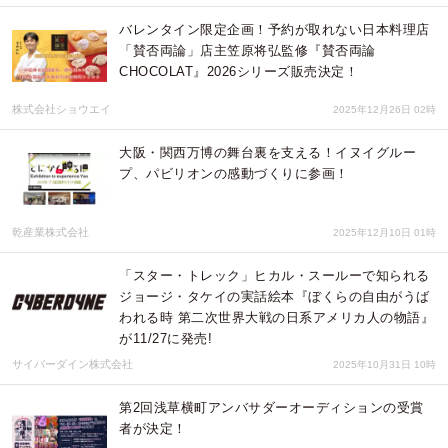
バレンタイン限定企画！予約が取れない日本料理店
「賛否両論」店主笠原将弘監修『賛否両論
CHOCOLAT』2026シリーズ販売決定！
株式会社ショウエイ
2025年12月26日 02時
大阪・関西万博の舞台裏を支える！イヌイグルー
プ、パビリオンの感動づくりに参画！
乾産業株式会社
2025年12月10日 01時
「スター・トレック」ヒカル・スールーで知られる
ジョージ・タケイの実話絵本『ぼくらの自由がうば
われる時 第二次世界大戦の日系アメリカ人の物語』
が11/27に発売!
サイバーダイン株式会社
2025年10月31日 10時
第2回浅草横町アンバサダーオーディションの受賞
者が決定！