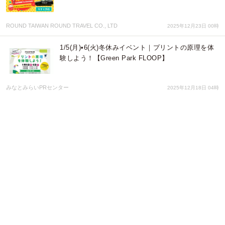
ROUND TAIWAN ROUND TRAVEL CO., LTD
2025年12月23日 00時
1/5(月)•6(火)冬休みイベント｜プリントの原理を体
験しよう！【Green Park FLOOP】
みなとみらいPRセンター
2025年12月18日 04時
【業界初】スマホセンサーを使って移動・待機・作
業・休憩を自動判定 新機能「スマホ持つだけ日報」
をリリース
株式会社オンラインコンサルタント
2025年11月21日 01時
Qoo10のインナービューティー、はじまる。新TV-
CM「内側ピカピカ、らしさキラキラ。」篇が全国
でオンエア
eBay Japan合同会社
2025年11月17日 03時