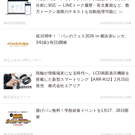
分析に対応 ― LINEトーク履歴・長文書面など、数
万トークン規模のテキストも自動処理可能に ―
AILEX合同会社
2026年02月26日 01時
祝10周年！「パンのフェス2026 in 横浜赤レンガ」
3/6(金)-8(日)開催
みなとみらいPRセンター
2026年02月24日 02時
指輪が情報端末になる時代へ。LCD画面表示機能を
搭載した新型スマートリング【ARR-R12】2月25日
発売 株式会社エアリア
株式会社エアリア
2026年02月18日 23時
揚げパン無料！学校給食イベントを1月27、28日開
催
株式会社中西製作所
2026年01月20日 01時