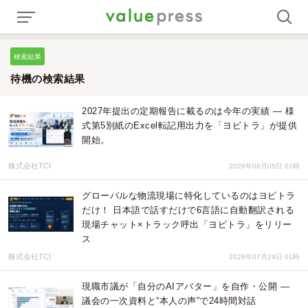
検索結果
待機の検索結果
2027年提出の定期報告に載るのは今年の実績 — 様
式第5別紙のExcel転記用出力を「ヨビトラ」が提供
開始。
株式会社TCI
2026年08月05日 01時
グローバルな物流現場に特化しているのはヨビトラ
だけ！ 日本語で話すだけで6言語に自動翻訳される
現場チャット×トラック呼出「ヨビトラ」をリリー
ス
株式会社TCI
2026年07月29日 01時
現職市議が「自分のAIアバター」を自作・公開 ―
議会の一次資料と“本人の声”で24時間対話