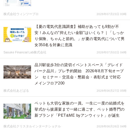
株式会社ウィンツープロ
2026年07月23日 03時
【夏の電気代意識調査】補助があっても9割が不
安！みんなの"抑えたい金額"はいくら？｜「しっか
り保険、ちゃんと節約。」が夏の電気代について男
女350名を対象に意識
Sasuke Financial Lab株式会社
2026年07月02日 04時
品川駅徒歩3分の貸切イベントスペース「グレイド
パーク品川」プレ予約開始 2026年8月下旬オープ
ン セミナー・交流会・懇親会・表彰式まで対応
メインフロア200
株式会社あどばる
2026年06月27日 05時
ペットも大切な家族の一員。一生に一度の結婚式を
挙式から披露宴まで一緒に過ごす、ペット婚専門の
新ブランド「PET&ME byアンウィット」が誕生
株式会社クリスタルインターナショナル
2026年06月26日 04時