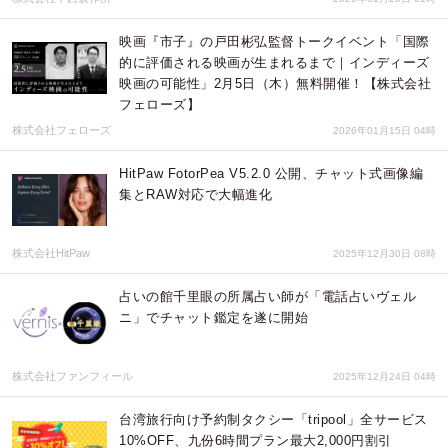
映画『市子』の戸田彬弘監督トークイベント「国際
的に評価される映画が生まれるまで｜インディーズ
映画の可能性」2月5日（木）無料開催！【株式会社
フェローズ】
株式会社フェローズ
2026年01月15日 04時
HitPaw FotorPea V5.2.0 公開、チャット式画像編
集とRAW対応で大幅進化
株式会社HitPaw
2025年12月30日 08時
占いの館千里眼の所属占い師が「電話占いヴェル
ニ」でチャット鑑定を遂に開始
株式会社ファンフィール
2025年12月24日 04時
台湾旅行向け予約制タクシー「tripool」全サービス
10%OFF、九份6時間プラン最大2,000円割引