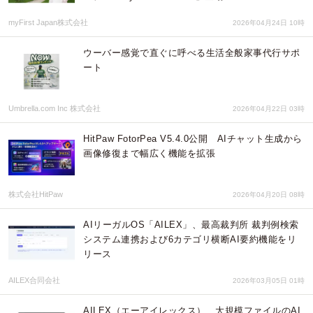
myFirst Japan株式会社
2026年04月24日 10時
ウーバー感覚で直ぐに呼べる生活全般家事代行サポ
ート
Umbrella.com Inc 株式会社
2026年04月22日 03時
HitPaw FotorPea V5.4.0公開 AIチャット生成から
画像修復まで幅広く機能を拡張
株式会社HitPaw
2026年04月20日 08時
AIリーガルOS「AILEX」、最高裁判所 裁判例検索
システム連携および6カテゴリ横断AI要約機能をリ
リース
AILEX合同会社
2026年03月05日 01時
AILEX（エーアイレックス）、大規模ファイルのAI