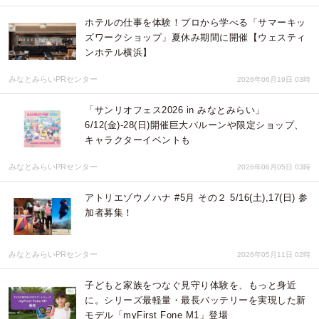
ホテルの仕事を体験！プロから学べる「サマーキッ
ズワークショップ」夏休み期間に開催【ウェスティ
ンホテル横浜】
みなとみらいPRセンター
2026年06月19日 03時
「サンリオフェス2026 in みなとみらい」
6/12(金)-28(日)開催巨大バルーンや限定ショップ、
キャラクターイベントも
みなとみらいPRセンター
2026年06月05日 03時
アトリエゾウノハナ #5月 その２ 5/16(土),17(日) 参
加者募集！
みなとみらいPRセンター
2026年05月11日 02時
子どもと家族をつなぐ見守り体験を、もっと身近
に。シリーズ最軽量・最長バッテリーを実現した新
モデル「myFirst Fone M1」登場