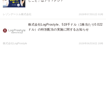
しごと」はアリ？ナシ？
レゾンデートル株式会社
2026年07月01日 01時
株式会社LogProstyle、519千ドル（1株当たり0.022
ドル）の特別配当の実施に関するお知らせ
株式会社LogProstyle
2026年06月30日 20時
ウォッチガード、クラウド向けセキュリティの
WatchGuard CloudDRを発表
株式会社エム・アンド・エル
2026年06月30日 05時
千曲川ワインバレーのテロワールを味わう特別な一
夜 ヒカリヤニシ「メーカーズディナー vol.04」開
催
扉ホールディングス株式会社
2026年06月30日 02時