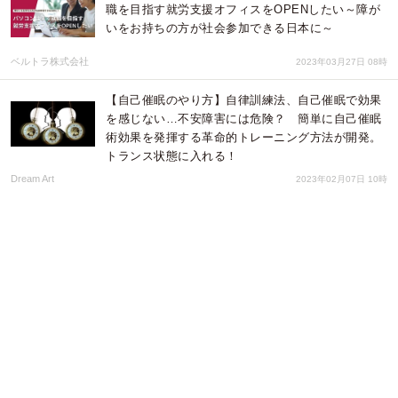
職を目指す就労支援オフィスをOPENしたい～障が
いをお持ちの方が社会参加できる日本に～
ベルトラ株式会社
2023年03月27日 08時
【自己催眠のやり方】自律訓練法、自己催眠で効果
を感じない…不安障害には危険？ 簡単に自己催眠
術効果を発揮する革命的トレーニング方法が開発。
トランス状態に入れる！
Dream Art
2023年02月07日 10時
土肥集学校が、「高齢者スマートフォン普及促進事
業」業務を伊豆市より受託 高齢者のスマホデビュ
ーを支援し、地域のDX化を図る
リングロー株式会社
2022年11月28日 03時
ハーバライフ・ニュートリションとLAギャラクシー
が米メジャーリーグサッカー（MLS）で最も長く続
いているジャージースポンサーシップを延長
ハーバライフ・オブ・ジャパン株式会社
2022年09月30日 00時