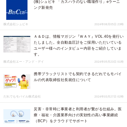
(株)シュビキ 「カスハラのない職場作り」eラーニ
ング新発売
株式会社シュビキ
2024年08月05日 23時
Ａ＆Ｄは、情報マガジン『ＷＡＹ』VOL.40を発行い
たしました。全自動血圧計をご採用いただいている
ユーザー様へのインタビュー内容をご紹介していま
す。
株式会社エー・アンド・デイ
2024年05月23日 01時
携帯ブラックリストでも契約できるだれでもモバイ
ルの代表取締役社長就任について
だれでもモバイル株式会社
2024年03月27日 02時
災害・非常時に事業者と利用者が繋がる仕組み。医
療・福祉・介護業界向けの実効性の高い事業継続
（BCP）をクラウドでサポート