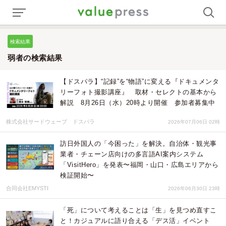
検索結果
弱者の検索結果
【ドスパラ】“記録”を“物語”に変える『ドキュメンタ
リーフォト撮影講座』 取材・セレクトの基本から
解説 8月26日（水）20時より開催 参加者募集中
株式会社サードウェーブ ドスパラ
2026年07月06日 02時
訪日外国人の「今困った」を解決。自治体・観光事
業者・チェーン店向けの多言語AI案内システム
「VisitHero」を発表〜福岡・山口・広島エリアから
検証開始〜
合同会社EMYSTI
2026年06月30日 23時
「死」について考えることは「生」を見つめ直すこ
と！カジュアルに語り合える「デス活」イベント