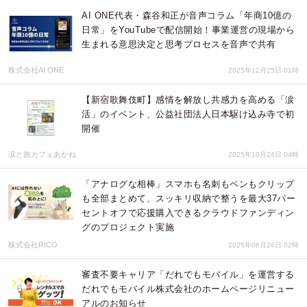
AI ONE代表・森谷和正が音声コラム「年商10億の
日常」をYouTubeで配信開始！事業運営の現場から
生まれる意思決定と思考プロセスを音声で共有
株式会社AI ONE
2025年12月25日 01時
【新宿歌舞伎町】感情を解放し共感力を高める「涙
活」のイベント、公益社団法人日本駆け込み寺で初
開催
涙と旅カフェあかね
2025年10月24日 04時
「アナログな相棒」スマホも名刺もペンもクリップ
も全部まとめて、スッキリ収納で整うを最大37パー
セントオフで応援購入できるクラウドファンディン
グのプロジェクト実施
株式会社RICO
2025年06月26日 02時
審査不要キャリア「だれでもモバイル」を運営する
だれでもモバイル株式会社のホームページリニュー
アルのお知らせ