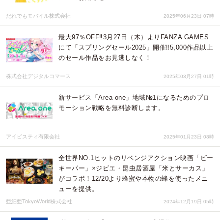
だれでもモバイル株式会社
2025年06月23日 07時
最大97％OFF‼3月27日（木）よりFANZA GAMES
にて「スプリングセール2025」開催‼5,000作品以上
のセール作品をお見逃しなく！
株式会社デジタルコマース
2025年03月27日 01時
新サービス「Area one」地域№1になるためのプロ
モーション戦略を無料診断します。
アイビスティ有限会社
2025年01月23日 08時
全世界NO.1ヒットのリベンジアクション映画「ビー
キーパー」×ジビエ・昆虫居酒屋「米とサーカス」
がコラボ！12/20より蜂蜜や本物の蜂を使ったメニ
ューを提供。
亜細亜TokyoWorld株式会社
2024年12月19日 05時