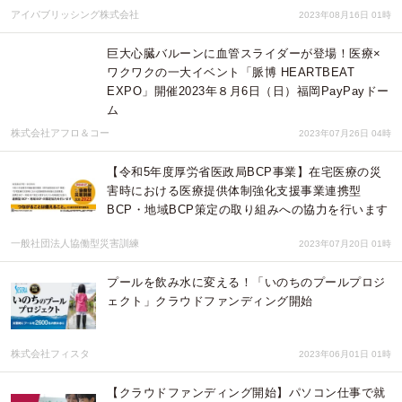
アイパブリッシング株式会社
2023年08月16日 01時
巨大心臓バルーンに血管スライダーが登場！医療×
ワクワクの一大イベント「脈博 HEARTBEAT
EXPO」開催2023年８月6日（日）福岡PayPayドー
ム
株式会社アフロ＆コー
2023年07月26日 04時
【令和5年度厚労省医政局BCP事業】在宅医療の災
害時における医療提供体制強化支援事業連携型
BCP・地域BCP策定の取り組みへの協力を行います
一般社団法人協働型災害訓練
2023年07月20日 01時
プールを飲み水に変える！「いのちのプールプロジ
ェクト」クラウドファンディング開始
株式会社フィスタ
2023年06月01日 01時
【クラウドファンディング開始】パソコン仕事で就