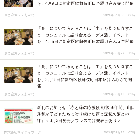
を、4月9日に新宿区歌舞伎町日本駆け込み寺で開催
涙と旅カフェあかね
2026年04月06日 06時
「死」について考えることは「生」を見つめ直すこ
と！カジュアルに語り合える「デス活」イベント
を、4月5日に新宿区歌舞伎町日本駆け込み寺で開催
涙と旅カフェあかね
2026年03月29日 13時
「死」について考えることは「生」を見つめ直すこ
と！カジュアルに語り合える「デス活」イベント
を、3月15日に新宿区歌舞伎町日本駆け込み寺で開
催
涙と旅カフェあかね
2026年03月13日 03時
新刊のお知らせ『赤と緑の応援歌:戦後56年間、山口
秀和が子どもたちに贈り続けた夢と森繁久彌との
絆』＜3月3日発売／プレス向け発表会あり＞
株式会社マイティブック
2026年02月17日 05時