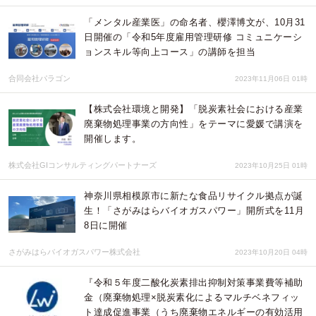
「メンタル産業医」の命名者、櫻澤博文が、10月31
日開催の「令和5年度雇用管理研修 コミュニケーシ
ョンスキル等向上コース」の講師を担当
合同会社パラゴン
2023年11月06日 01時
【株式会社環境と開発】「脱炭素社会における産業
廃棄物処理事業の方向性」をテーマに愛媛で講演を
開催します。
株式会社GIコンサルティングパートナーズ
2023年10月25日 01時
神奈川県相模原市に新たな食品リサイクル拠点が誕
生！「さがみはらバイオガスパワー」開所式を11月
8日に開催
さがみはらバイオガスパワー株式会社
2023年10月20日 04時
『令和５年度二酸化炭素排出抑制対策事業費等補助
金（廃棄物処理×脱炭素化によるマルチベネフィッ
ト達成促進事業（うち廃棄物エネルギーの有効活用