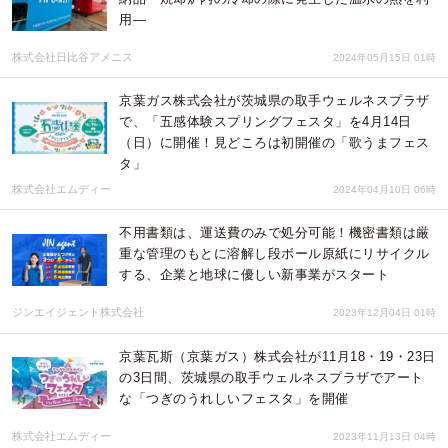
用―
株式会社日比谷アメニス
2024年05月15日 01時
京葉ガス株式会社が茨城県の取手ウェルネスプラザ
で、「五感体験スプリングフェスタ」を4月14日
（日）に開催！見どころは初開催の「歌うまフェス
タ」
株式会社エムディー
2024年04月10日 06時
不用書類は、運送費のみで処分可能！機密書類は厳
重な管理のもとに溶解し段ボール原紙にリサイクル
する、企業と地球に優しい新事業がスタート
ジンエイジェント株式会社
2023年12月04日 01時
京葉瓦斯（京葉ガス）株式会社が11月18・19・23日
の3日間、茨城県の取手ウェルネスプラザでアート
な「つぎのうれしいフェスタ」を開催
株式会社エムディー
2023年11月13日 04時