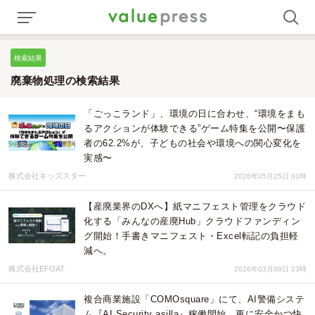
検索結果
廃棄物処理の検索結果
「ごっこランド」、環境の日に合わせ、“環境をまも
るアクションが体験できる”ゲーム特集を公開〜保護
者の62.2%が、子どもの社会や環境への関心変化を
実感〜
株式会社キッズスター
2026年05月25日 01時
【産廃業界のDXへ】紙マニフェスト管理をクラウド
化する「みんなの産廃Hub」クラウドファンディン
グ開始！手書きマニフェスト・Excel転記の負担軽
減へ。
株式会社EFOAT
2026年03月09日 23時
複合商業施設「COMOsquare」にて、AI警備システ
ム『AI Security asilla』稼働開始、更に安全かつ快