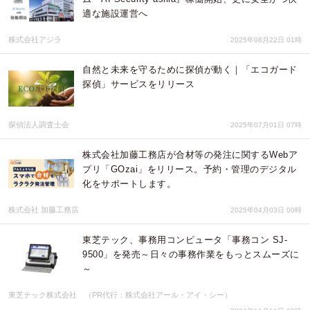
適な施設運営へ
株式会社アジラ
2025年08月22日 01時
自然と未来を守るために探偵が動く｜「エコガード
探偵」サービスをリリース
探偵法人調査士会
2025年07月01日 07時
株式会社加藤工務店が合材等の発注に関するWebア
プリ「GOzai」をリリース。予約・管理のデジタル
化をサポートします。
株式会社 加藤工務店
2025年04月03日 00時
東芝テック、事務用コンピュータ「事務コン SJ-
9500」を発売～日々の事務作業をもっとスムーズに
～
東芝テック株式会社 （PR代行：株式会社アール・アイ・シー）