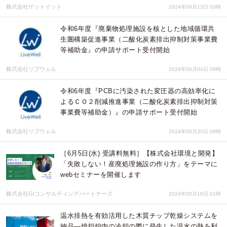
株式会社ゲットイット
2024年06月13日 03時
令和6年度『廃棄物処理施設を核とした地域循環共
生圏構築促進事業（二酸化炭素排出抑制対策事業費
等補助金』の申請サポート受付開始
株式会社リブウェル
2024年06月04日 08時
令和6年度『PCBに汚染された変圧器の高効率化に
よるＣＯ２削減推進事業（二酸化炭素排出抑制対策
事業費等補助金）』の申請サポート受付開始
株式会社リブウェル
2024年05月30日 08時
［6月5日(水) 受講料無料］【株式会社環境と開発】
「失敗しない！産廃処理施設の作り方」をテーマに
webセミナーを開催します
株式会社GIコンサルティングパートナーズ
2024年05月16日 01時
温水排熱を有効活用した木質チップ乾燥システムを
納品―焼却炉内の冷却の際に発生した温水の熱を利