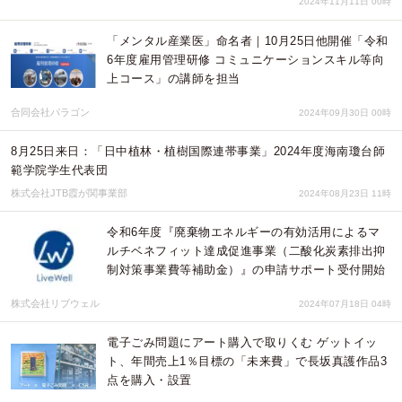
2024年11月11日 00時
「メンタル産業医」命名者｜10月25日他開催「令和
6年度雇用管理研修 コミュニケーションスキル等向
上コース」の講師を担当
合同会社パラゴン
2024年09月30日 00時
8月25日来日：「日中植林・植樹国際連帯事業」2024年度海南瓊台師
範学院学生代表団
株式会社JTB霞が関事業部
2024年08月23日 11時
令和6年度『廃棄物エネルギーの有効活用によるマ
ルチベネフィット達成促進事業（二酸化炭素排出抑
制対策事業費等補助金）』の申請サポート受付開始
株式会社リブウェル
2024年07月18日 04時
電子ごみ問題にアート購入で取りくむ ゲットイッ
ト、年間売上1％目標の「未来費」で長坂真護作品3
点を購入・設置