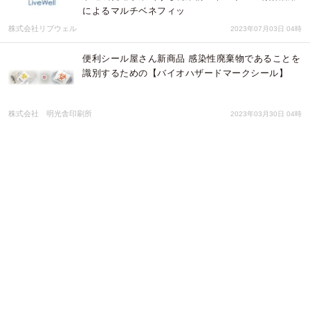
によるマルチベネフィッ
株式会社リブウェル
2023年07月03日 04時
便利シール屋さん新商品 感染性廃棄物であることを
識別するための【バイオハザードマークシール】
株式会社 明光舎印刷所
2023年03月30日 04時
株式会社CBA、“EY Innovative Startup 2023”を受
賞 ＜イノベーションを推進するスタートアップ企
業として認定＞
株式会社CBA
2023年03月16日 04時
農業を一緒に楽しみ「大切な人を守りたい」そし
て、あなたに笑顔を送り続けたいです！
はしもと農園株式会社
2023年03月03日 01時