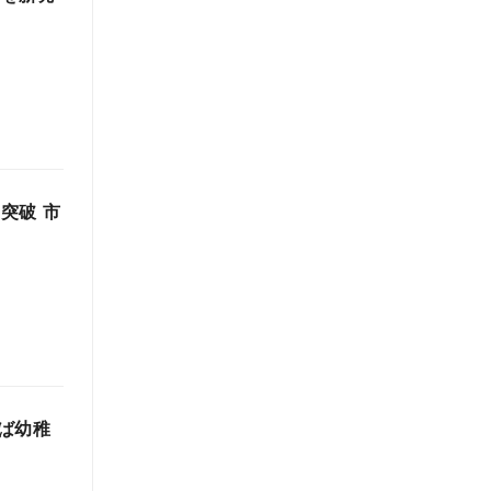
突破 市
ば幼稚