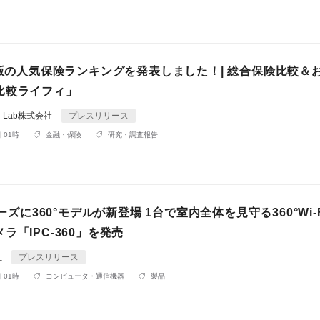
月版の人気保険ランキングを発表しました！| 総合保険比較＆
比較ライフィ」
ial Lab株式会社
プレスリリース
 01時
金融・保険
研究・調査報告
リーズに360°モデルが新登場 1台で室内全体を見守る360°Wi-
ラ「IPC-360」を発売
社
プレスリリース
 01時
コンピュータ・通信機器
製品