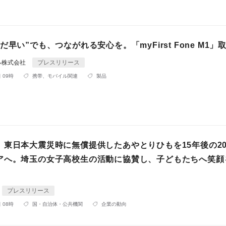
だ早い”でも、つながれる安心を。「myFirst Fone M1」
ル株式会社
プレスリリース
 09時
携帯、モバイル関連
製品
】東日本大震災時に無償提供したあやとりひもを15年後の20
アへ。埼玉の女子高校生の活動に協賛し、子どもたちへ笑顔
プレスリリース
 08時
国・自治体・公共機関
企業の動向