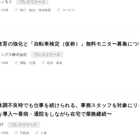
ンノモリ
プレスリリース
 01時
旅行・観光・地域情報
サービス
教育の強化と「自転車検定（仮称）」無料モニター募集につ
ィングス株式会社
プレスリリース
 04時
運輸・交通
告知・募集
体調不良時でも仕事を続けられる。事務スタッフを対象にリ
を導入〜看病・通院をしながら在宅で業務継続〜
ST
プレスリリース
 05時
不動産
人事