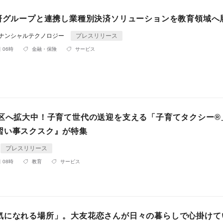
学研グループと連携し業種別決済ソリューションを教育領域へ
ィナンシャルテクノロジー
プレスリリース
 06時
金融・保険
サービス
7区へ拡大中！子育て世代の送迎を支える「子育てタクシー®
習い事スクスク』が特集
プレスリリース
 08時
教育
サービス
気になれる場所」。大友花恋さんが日々の暮らしで心掛けて