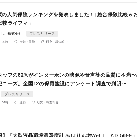
月版の人気保険ランキングを発表しました！| 総合保険比較＆
比較ライフィ」
ial Lab株式会社
プレスリリース
 00時
金融・保険
研究・調査報告
タッフの62%がインターホンの映像や音声等の品質に不満〜
犯ニーズ。全国12の保育施設にアンケート調査で判明〜
プレスリリース
 04時
建築
研究・調査報告
】「大型液晶環境温湿度計 みはりん坊WeLL AD-5699