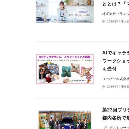
ととは？「マ
株式会社ブラン
2026年04月14日
AIでキャ
ワークショ
も受付
ユーバー株式会
2026年04月09日
第23回ブ
都内各所で展
ブリヂストンサ