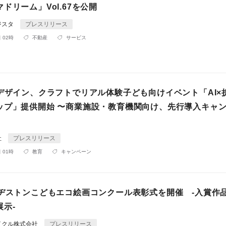
ドリーム」Vol.67を公開
ジスタ
プレスリリース
 02時
不動産
サービス
ラデザイン、クラフトでリアル体験子ども向けイベント「AI×
ップ」提供開始 〜商業施設・教育機関向け、先行導入キャ
社
プレスリリース
 01時
教育
キャンペーン
リヂストンこどもエコ絵画コンクール表彰式を開催 -入賞作
示-
イクル株式会社
プレスリリース