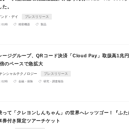
した。
アンド・デイ
プレスリリース
 01時
精密機器
製品
ージグループ、QRコード決済「Cloud Pay」取扱高1兆円
7倍のペースで急拡⼤
ィナンシャルテクノロジー
プレスリリース
 02時
金融・保険
研究・調査報告
乗って「クレヨンしんちゃん」の世界へレッツゴー！『ふた
車券付き限定ツアーチケット