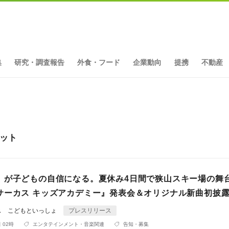
集
研究・調査報告
外食・フード
企業動向
提携
不動産
ヒット
」が子どもの自信になる。夏休み4日間で狭山スキー場の舞
サーカス キッズアカデミー』発表会＆オリジナル新曲初披
ス こどもといっしょ
プレスリリース
 02時
エンタテインメント・音楽関連
告知・募集