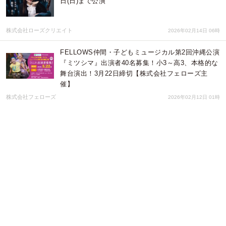
日(日)まで公演
株式会社ローズクリエイト
2026年02月14日 06時
FELLOWS仲間・子どもミュージカル第2回沖縄公演
『ミツシマ』出演者40名募集！小3～高3、本格的な
舞台演出！3月22日締切【株式会社フェローズ主
催】
株式会社フェローズ
2026年02月12日 01時
「もしも僕が死んでも、君の影から離れない」――
灰に×りおん、ノスタルジックなギターと死生観が
交差する新曲『影法師』を1/24リリース
灰に×りおん
2026年01月20日 01時
【LINEマンガ】大人気ポジティブラブコメディつい
に完結！オリジナルウェブトゥーン『まぁるい彼女
と残念な彼氏』100話無料公開
LINE Digital Frontier株式会社
2026年01月16日 01時