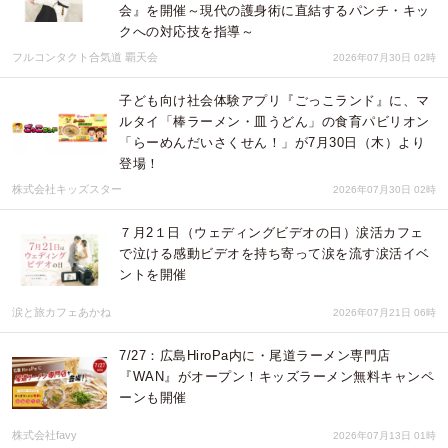
会』を開催～現代の護身術に直結するパンチ・キッ
クへの対応技を指導～
フルコンタクト合気道 覇天会
2026年07月30日 02時
子ども向け社会体験アプリ『ごっこランド』に、マ
ルタイ「棒ラーメン・皿うどん」の食育パビリオン
「らーめんだいさくせん！」が7月30日（木）より
登場！
株式会社キッズスター
2026年07月30日 02時
７月2１日（ウェディングビデオの日）涙活カフェ
で泣ける感動ビデオを持ち寄って涙を流す涙活イベ
ントを開催
涙と旅カフェあかね
2026年07月21日 06時
7/27：広島HiroPa内に・尾道ラーメン専門店
『WAN』がオープン！キッズラーメン無料キャンペ
ーンも開催
株式会社favy
2026年07月13日 01時