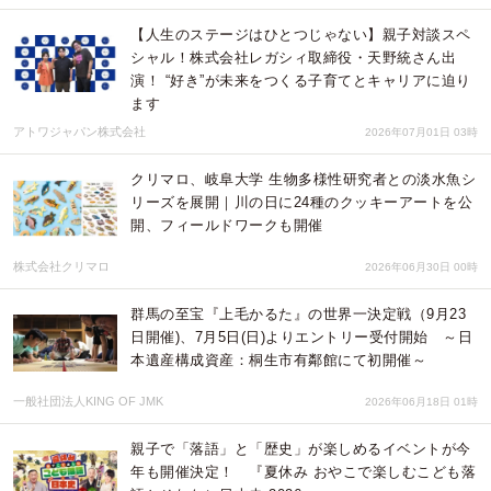
【人生のステージはひとつじゃない】親子対談スペ
シャル！株式会社レガシィ取締役・天野統さん出
演！ “好き”が未来をつくる子育てとキャリアに迫り
ます
アトワジャパン株式会社
2026年07月01日 03時
クリマロ、岐阜大学 生物多様性研究者との淡水魚シ
リーズを展開｜川の日に24種のクッキーアートを公
開、フィールドワークも開催
株式会社クリマロ
2026年06月30日 00時
群馬の至宝『上毛かるた』の世界一決定戦（9月23
日開催)、7月5日(日)よりエントリー受付開始 ～日
本遺産構成資産：桐生市有鄰館にて初開催～
一般社団法人KING OF JMK
2026年06月18日 01時
親子で「落語」と「歴史」が楽しめるイベントが今
年も開催決定！ 『夏休み おやこで楽しむこども落