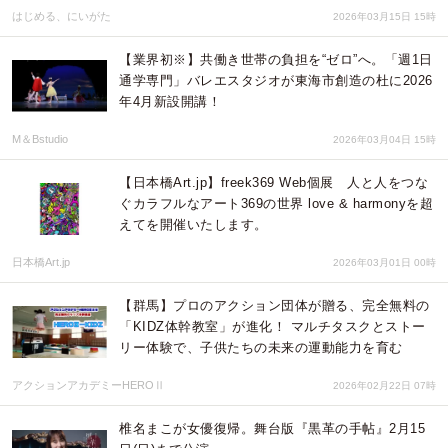
はじめる、にいがた
2026年03月15日 15時
【業界初※】共働き世帯の負担を“ゼロ”へ。「週1日
通学専門」バレエスタジオが東海市創造の杜に2026
年4月新設開講！
M＆Bstudio
2026年03月04日 15時
【日本橋Art.jp】freek369 Web個展 人と人をつな
ぐカラフルなアート369の世界 love & harmonyを超
えてを開催いたします。
日本橋Art.jp
2026年03月01日 00時
【群馬】プロのアクション団体が贈る、完全無料の
「KIDZ体幹教室」が進化！ マルチタスクとストー
リー体験で、子供たちの未来の運動能力を育む
アクションアカデミーHEROⅡ
2026年02月22日 07時
椎名まこが女優復帰。舞台版『黒革の手帖』2月15