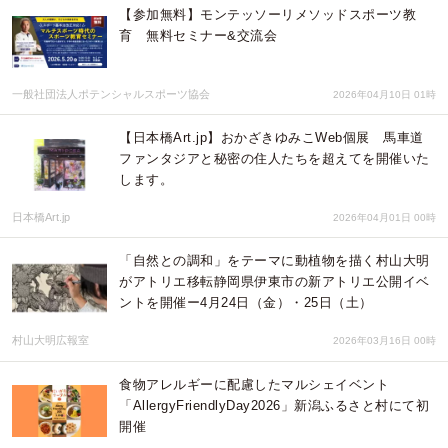
【参加無料】モンテッソーリメソッドスポーツ教
育 無料セミナー&交流会
一般社団法人ポテンシャルスポーツ協会
2026年04月10日 01時
【日本橋Art.jp】おかざきゆみこWeb個展 馬車道
ファンタジアと秘密の住人たちを超えてを開催いた
します。
日本橋Art.jp
2026年04月01日 00時
「自然との調和」をテーマに動植物を描く村山大明
がアトリエ移転静岡県伊東市の新アトリエ公開イベ
ントを開催ー4月24日（金）・25日（土）
村山大明広報室
2026年03月16日 00時
食物アレルギーに配慮したマルシェイベント
「AllergyFriendlyDay2026」新潟ふるさと村にて初
開催