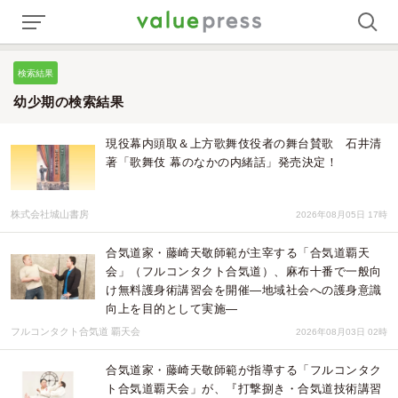
検索結果
幼少期の検索結果
現役幕内頭取＆上方歌舞伎役者の舞台賛歌 石井清
著「歌舞伎 幕のなかの内緒話」発売決定！
株式会社城山書房
2026年08月05日 17時
合気道家・藤崎天敬師範が主宰する「合気道覇天
会」（フルコンタクト合気道）、麻布十番で一般向
け無料護身術講習会を開催―地域社会への護身意識
向上を目的として実施―
フルコンタクト合気道 覇天会
2026年08月03日 02時
合気道家・藤崎天敬師範が指導する「フルコンタク
ト合気道覇天会」が、『打撃捌き・合気道技術講習