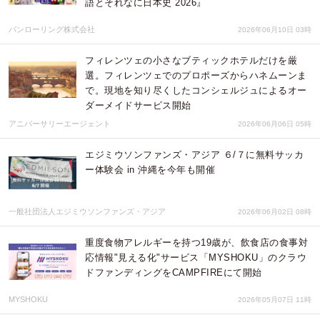
語とそれなに日本史 2026』
パンローリング株式会社
2026年06月10日 03時
フィレンツェの小さなブティックホテルだけを厳
選。フィレンツェでのプロポーズからハネムーンま
で。現地を知り尽くしたコンシェルジュによるオー
ダーメイドサービス開始
アニバーサリーエージェント
2026年06月06日 05時
エジミウソンファンズ・アジア ６/７に無料サッカ
ー体験会 in 沖縄を今年も開催
一般社団法人エジミウソンファンズ・アジア
2026年06月02日 08時
重度食物アレルギーを持つ19歳が、飲食店の食事対
応情報"見える化"サービス「MYSHOKU」のクラウ
ドファンディングをCAMPFIREにて開始
MYSHOKU
2026年05月07日 11時