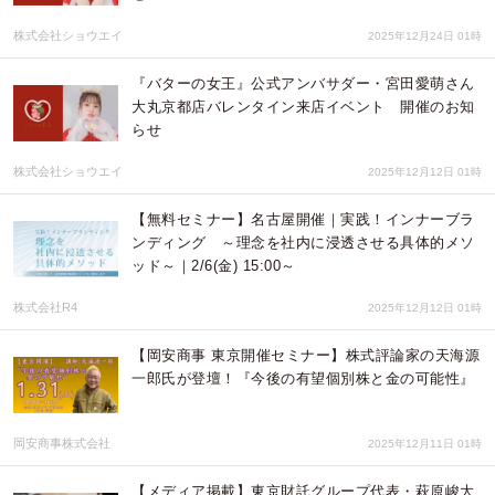
株式会社ショウエイ
2025年12月24日 01時
『バターの女王』公式アンバサダー・宮田愛萌さん
大丸京都店バレンタイン来店イベント 開催のお知
らせ
株式会社ショウエイ
2025年12月12日 01時
【無料セミナー】名古屋開催｜実践！インナーブラ
ンディング ～理念を社内に浸透させる具体的メソ
ッド～｜2/6(金) 15:00～
株式会社R4
2025年12月12日 01時
【岡安商事 東京開催セミナー】株式評論家の天海源
一郎氏が登壇！『今後の有望個別株と金の可能性』
岡安商事株式会社
2025年12月11日 01時
【メディア掲載】東京財託グループ代表・萩原峻大