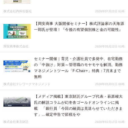
株式会社内外出版社
2026年07月22日 01時
【岡安商事 大阪開催セミナー】株式評論家の天海源
一郎氏が登壇！『今後の有望個別株と金の可能性』
岡安商事株式会社
2026年05月22日 01時
セミナー開催｜育児・介護社員で多発中、在宅勤務
の「中抜け」対策～管理職のモヤモヤを解消。勤務
マネジメントツール「F-Chair+」特典：7月末まで
無料
株式会社テレワークマネジメント
2026年05月01日 06時
【メディア掲載】東京財託グループ代表・萩原峻大
氏の解説コラムが幻冬舎ゴールドオンラインに掲
載 「銀行員「今回の融資は見送らせていただきま
す」…確定申告で節税をや
株式会社東京財託
2026年02月17日 01時