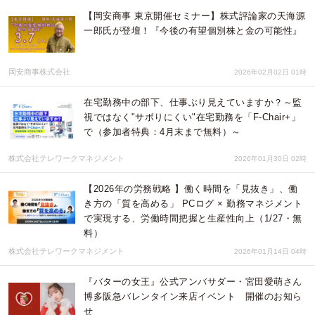
【岡安商事 東京開催セミナー】株式評論家の天海源
一郎氏が登壇！『今後の有望個別株と金の可能性』
岡安商事株式会社
2026年02月02日 01時
在宅勤務中の部下、仕事ぶり見えていますか？～監
視ではなく"サボりにくい"在宅勤務を「F-Chair+」
で（参加者特典：4月末まで無料）～
株式会社テレワークマネジメント
2026年01月30日 02時
【2026年の労務戦略 】働く時間を「見抜き」、働
き方の「質を高める」 PCログ × 勤務マネジメント
で実現する、労働時間把握と生産性向上（1/27・無
料）
株式会社テレワークマネジメント
2026年01月14日 04時
『バターの女王』公式アンバサダー・宮田愛萌さん
博多阪急バレンタイン来店イベント 開催のお知ら
せ