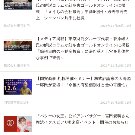
氏の解説コラムが幻冬舎ゴールドオンラインに掲
載 「＃うちの会社最高」年商6億円・過去最高売
上、シャンパン片手に社員
株式会社東京財託
2025年11月25日 01時
【メディア掲載】東京財託グループ代表・萩原峻大
氏の解説コラムが幻冬舎ゴールドオンラインに掲載
「節税目的の不動産投資」に潜む落とし穴を具体的
な事例で警告～
株式会社東京財託
2025年11月10日 01時
【岡安商事 札幌開催セミナー】株式評論家の天海源
一郎氏が登壇！『今後の有望個別株と金の可能性』
岡安商事株式会社
2025年10月30日 01時
『バターの女王』公式アンバサダー・宮田愛萌さん
舞浜イクスピアリ®来店イベント 開催のお知らせ