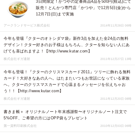
3日間限定！かつやの定番商品4品を500円(税込)にて
販売！とんかつ専門店「かつや」で12月5日(金)から
12月7日(日)まで実施
アークランドサービス株式会社
2014年11月28日 06時
今年も登場『クターのオトシダマ袋』新作3点を加えた全24点の無料
デザイン！クター好きのお子様はもちろん、クターを知らない人にあ
げても喜ばれますよ！【http://www.kutar.com】
株式会社ギガ連射
2011年12月27日 13時
今年も登場！『クターのクリスマスカード2011』ツリーに飾れる無料
カード！大好きなあの人へ。はたまたいつもお世話になっている家族
へ。クターのクリスマスカードで心温まるメッセージを伝えちゃお
う！！【http://www.kutar.com】
株式会社ギガ連射
2011年12月20日 08時
書きま帳＋ オリジナルノート年末感謝祭〜オリジナルノート注文で
5%OFF、ご希望の方にはOPP袋もプレゼント
第一資料印刷株式会社
2010年12月03日 06時