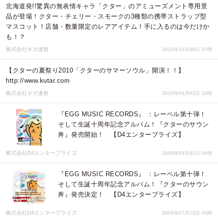
北海道発!!驚異の無表情キャラ「クター」のアミューズメント専用景
品が登場！クター・チェリー・スモークの3種類の携帯ストラップ型
マスコット！店舗・数量限定のレアアイテム！手に入るのは今だけか
も！？
株式会社ギガ連射
2010年10月08日 07時
【クターの夏祭り2010「クターのサマーソウル」開演！！】
http://www.kutar.com
株式会社ギガ連射
2010年08月03日 10時
『EGG MUSIC RECORDS』 ：レーベル第十弾！
そして生誕十周年記念アルバム！『クターのサウン
丼』発売開始！ 【D4エンタープライズ】
株式会社D4エンタープライズ
2009年09月01日 04時
『EGG MUSIC RECORDS』 ：レーベル第十弾！
そして生誕十周年記念アルバム！『クターのサウン
丼』発売決定！ 【D4エンタープライズ】
株式会社D4エンタープライズ
2009年07月23日 05時