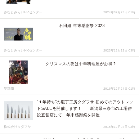
みなとみらいPRセンター
2024年07月23日 01時
石田組 年末感謝祭 2023
みなとみらいPRセンター
2023年12月12日 03時
クリスマスの夜は中華料理屋がお得？
皇華蘭
2016年12月24日 01時
“１年待ち”の庖丁工房タダフサ 初めてのアウトレッ
トSALEを開催します！ 新潟県三条市の工場併
設直営店にて、年末感謝祭を開催
株式会社タダフサ
2015年12月03日 03時