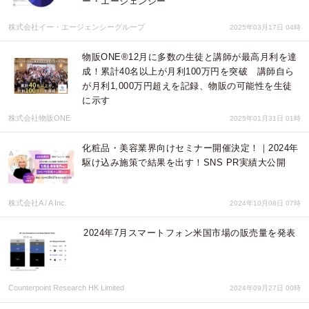
ー・エージェンシー
株式会社イー・エージェンシーグループ
2025年03月17日 04時
物販ONE®12月に多数の生徒と講師が最高月利を達
成！累計40名以上が月利100万円を突破 講師自ら
が月利1,000万円超えを記録、物販の可能性を生徒
に示す
株式会社物販ONE
2025年01月31日 01時
化粧品・美容業界向けセミナー開催決定！｜2024年
駆け込み施策で結果を出す！SNS PR実績大公開
株式会社A / A Inc.
2024年10月08日 07時
2024年7月スマートフォン米国市場の販売量を発表
Counterpoint Research HK Limited
2024年09月27日 00時