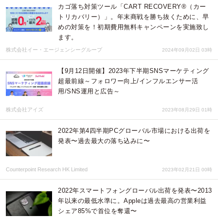
カゴ落ち対策ツール「CART RECOVERY®（カー
トリカバリー）」。年末商戦を勝ち抜くために、早
めの対策を！初期費用無料キャンペーンを実施致し
ます。
株式会社イー・エージェンシーグループ
2024年09月02日 03時
【9月12日開催】2023年下半期SNSマーケティング
超最前線～フォロワー向上/インフルエンサー活
用/SNS運用と広告～
株式会社アイズ
2023年08月29日 01時
2022年第4四半期PCグローバル市場における出荷を
発表〜過去最大の落ち込みに〜
Counterpoint Research HK Limited
2023年02月21日 00時
2022年スマートフォングローバル出荷を発表〜2013
年以来の最低水準に。Appleは過去最高の営業利益
シェア85%で首位を奪還〜