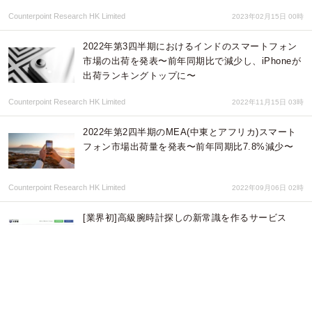
Counterpoint Research HK Limited
2023年02月15日 00時
2022年第3四半期におけるインドのスマートフォン
市場の出荷を発表〜前年同期比で減少し、iPhoneが
出荷ランキングトップに〜
Counterpoint Research HK Limited
2022年11月15日 03時
2022年第2四半期のMEA(中東とアフリカ)スマート
フォン市場出荷量を発表〜前年同期比7.8%減少〜
Counterpoint Research HK Limited
2022年09月06日 02時
[業界初]高級腕時計探しの新常識を作るサービス
「トケポ」をリリース
株式会社toK
2021年12月03日 01時
【助ネコ受注管理】年末商戦＋初売り応援キャンペ