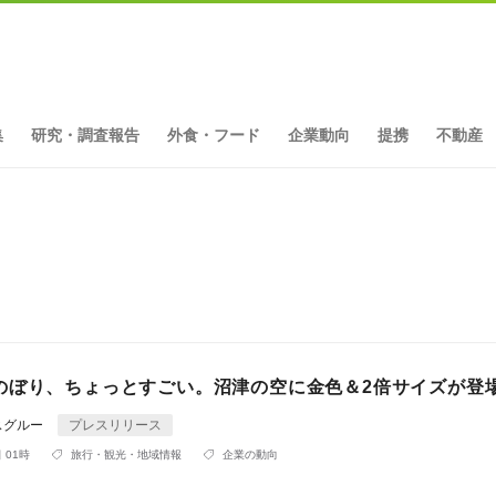
集
研究・調査報告
外食・フード
企業動向
提携
不動産
ト
のぼり、ちょっとすごい。沼津の空に金色＆2倍サイズが登
スグルー
プレスリリース
 01時
旅行・観光・地域情報
企業の動向