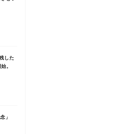
に残した
開始。
記念」