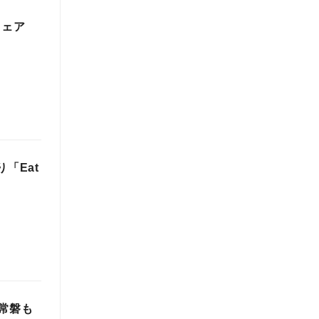
フェア
「Eat
常磐も