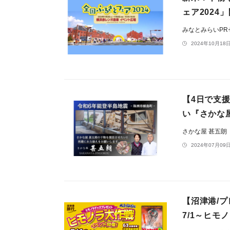
ェア2024
みなとみらいP
2024年10月18日
【4日で支援
い『さかな
さかな屋 甚五朗
2024年07月09日
【沼津港/
7/1～ヒ