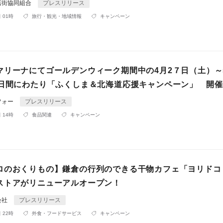
店街協同組合
プレスリリース
 01時
旅行・観光・地域情報
キャンペーン
マリーナにてゴールデンウィーク期間中の4月2７日（土）～
0日間にわたり「ふくしま＆北海道応援キャンペーン」 開催
フォー
プレスリリース
 14時
食品関連
キャンペーン
ロのおくりもの】鎌倉の行列のできる干物カフェ「ヨリドコ
ストアがリニューアルオープン！
会社
プレスリリース
 22時
外食・フードサービス
キャンペーン