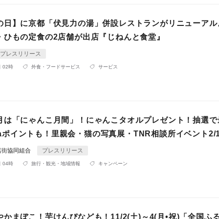
の日】に京都「伏見力の湯」併設レストランがリニューアル
・ひもの定食の2店舗が出店『じねんと食堂』
プレスリリース
 02時
外食・フードサービス
サービス
月は「にゃんこ月間」！にゃんこタオルプレゼント！抽選で
ontaポイントも！里親会・猫の写真展・TNR相談所イベント2/1
店街協同組合
プレスリリース
 04時
旅行・観光・地域情報
キャンペーン
かまぼこ！芋けんぴなども！11/2(土)～4(月•祝)「全国ふ