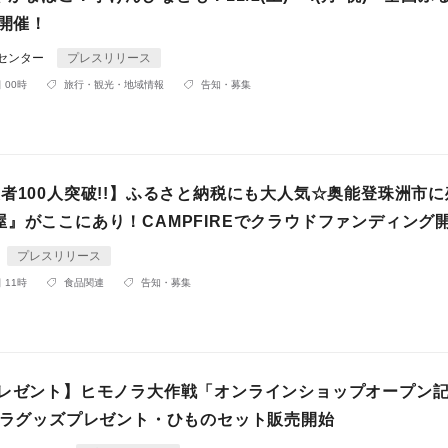
」開催！
Rセンター
プレスリリース
 00時
旅行・観光・地域情報
告知・募集
者100人突破!!】ふるさと納税にも大人気☆奥能登珠洲市
屋』がここにあり！CAMPFIREでクラウドファンディング
プレスリリース
 11時
食品関連
告知・募集
プレゼント】ヒモノラ大作戦「オンラインショップオープン
モノラグッズプレゼント・ひものセット販売開始