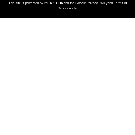
This site is protected by reCAPTCHA and the Google
Privacy Policy
and
Terms of
Service
apply.