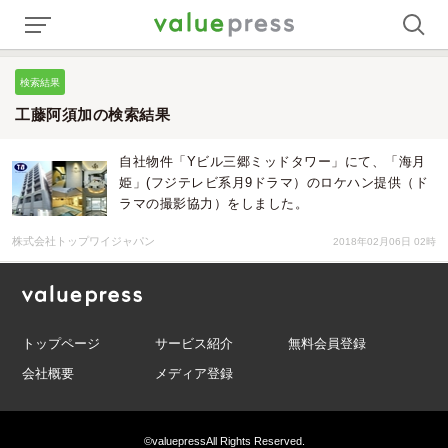
検索結果
工藤阿須加の検索結果
自社物件「Yビル三郷ミッドタワー」にて、「海月
姫」(フジテレビ系月9ドラマ）のロケハン提供（ド
ラマの撮影協力）をしました。
株式会社トップワイジャパン
2018年02月06日 02時
トップページ
サービス紹介
無料会員登録
会社概要
メディア登録
©valuepress
All Rights Reserved.